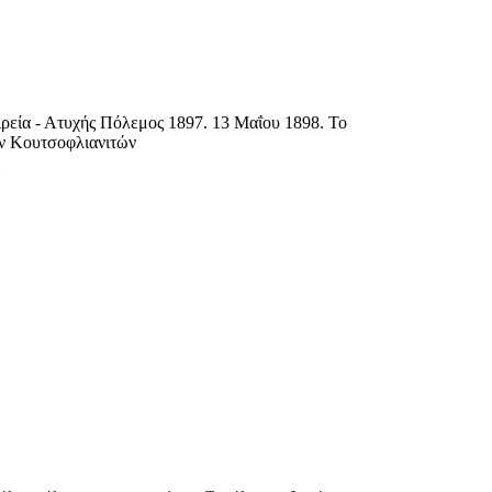
ιρεία - Ατυχής Πόλεμος 1897. 13 Μαΐου 1898. Το
ων Κουτσοφλιανιτών
1