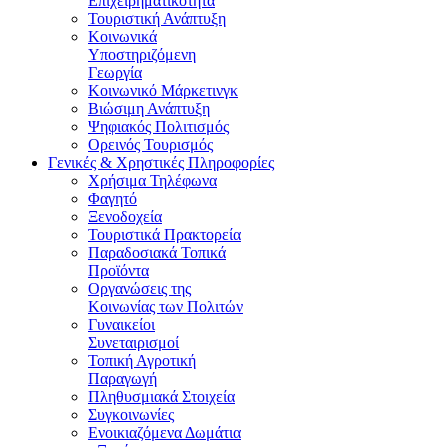
Επιχειρηματικότητα
Τουριστική Ανάπτυξη
Κοινωνικά
Υποστηριζόμενη
Γεωργία
Κοινωνικό Μάρκετινγκ
Βιώσιμη Ανάπτυξη
Ψηφιακός Πολιτισμός
Ορεινός Τουρισμός
Γενικές & Χρηστικές Πληροφορίες
Χρήσιμα Τηλέφωνα
Φαγητό
Ξενοδοχεία
Τουριστικά Πρακτορεία
Παραδοσιακά Τοπικά
Προϊόντα
Οργανώσεις της
Κοινωνίας των Πολιτών
Γυναικείοι
Συνεταιρισμοί
Τοπική Αγροτική
Παραγωγή
Πληθυσμιακά Στοιχεία
Συγκοινωνίες
Ενοικιαζόμενα Δωμάτια