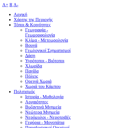
A+
R
A-
Αρχική
Χάρτης της Περιοχής
Τόποι & Κοινότητες
Γεωγραφία -
Γεωμορφολογία
Κλίμα - Mετεωρολογία
Βουνά
Γεωλογικοί Σχηματισμοί
Δάση
Υγρότοποι - Βιότοποι
Χλωρίδα
Πανίδα
Πόλεις
Ορεινά Χωριά
Χωριά του Κάμπου
Πολιτισμός
Ιστορία - Μυθολογία
Αρχαιότητες
Βυζαντινά Μνημεία
Νεώτερα Μνημεία
Νερόμυλοι - Nεροτριβές
Γεφύρια - Μονοπάτια
Παραδοσιακοί Οικισμοί