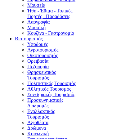
Μουσεία
Ήθη - Έθιμα - Τοπικές
Γιορτές - Παραδόσεις
Λαογραφία
Μουσική
Κουζίνα - Γαστρονομία
Βιοτουρισμός
Υποδομές
Αγροτουρισμός
Οικοτουρισμός
Ορειβασία
Πεζοπορία
Θρησκευτικός
Τουρισμός
Πολιτιστικός Τουρισμός
Αθλητικός Τουρισμός
Συνεδριακός Τουρισμός
Προσκυνηματικές
Διαδρομές
Εναλλακτικός
Τουρισμός
Αξιοθέατα
Δρώμενα
Κοινωνική