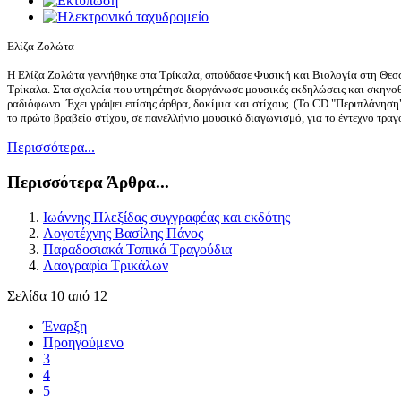
Ελίζα Ζολώτα
Η Ελίζα Ζολώτα γεννήθηκε στα Τρίκαλα, σπούδασε Φυσική και Βιολογία στη Θεσ
Τρίκαλα. Στα σχολεία που υπηρέτησε διοργάνωσε μουσικές εκδηλώσεις και σκηνοθ
ραδιόφωνο. Έχει γράψει επίσης άρθρα, δοκίμια και στίχους. (Το CD "Περιπλάνηση"
το πρώτο βραβείο στίχου, σε πανελλήνιο μουσικό διαγωνισμό, για το έντεχνο τραγ
Περισσότερα...
Περισσότερα Άρθρα...
Ιωάννης Πλεξίδας συγγραφέας και εκδότης
Λογοτέχνης Βασίλης Πάνος
Παραδοσιακά Τοπικά Τραγούδια
Λαογραφία Τρικάλων
Σελίδα 10 από 12
Έναρξη
Προηγούμενο
3
4
5