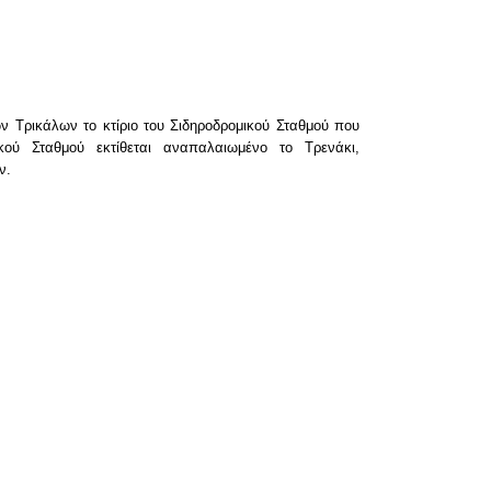
ων Τρικάλων το κτίριο του Σιδηροδρομικού Σταθμού που
κού Σταθμού εκτίθεται αναπαλαιωμένο το Τρενάκι,
ων.