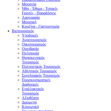
Μουσεία
Ήθη - Έθιμα - Τοπικές
Γιορτές - Παραδόσεις
Λαογραφία
Μουσική
Κουζίνα - Γαστρονομία
Βιοτουρισμός
Υποδομές
Αγροτουρισμός
Οικοτουρισμός
Ορειβασία
Πεζοπορία
Θρησκευτικός
Τουρισμός
Πολιτιστικός Τουρισμός
Αθλητικός Τουρισμός
Συνεδριακός Τουρισμός
Προσκυνηματικές
Διαδρομές
Εναλλακτικός
Τουρισμός
Αξιοθέατα
Δρώμενα
Κοινωνική