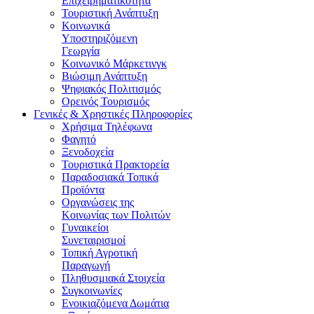
Επιχειρηματικότητα
Τουριστική Ανάπτυξη
Κοινωνικά
Υποστηριζόμενη
Γεωργία
Κοινωνικό Μάρκετινγκ
Βιώσιμη Ανάπτυξη
Ψηφιακός Πολιτισμός
Ορεινός Τουρισμός
Γενικές & Χρηστικές Πληροφορίες
Χρήσιμα Τηλέφωνα
Φαγητό
Ξενοδοχεία
Τουριστικά Πρακτορεία
Παραδοσιακά Τοπικά
Προϊόντα
Οργανώσεις της
Κοινωνίας των Πολιτών
Γυναικείοι
Συνεταιρισμοί
Τοπική Αγροτική
Παραγωγή
Πληθυσμιακά Στοιχεία
Συγκοινωνίες
Ενοικιαζόμενα Δωμάτια