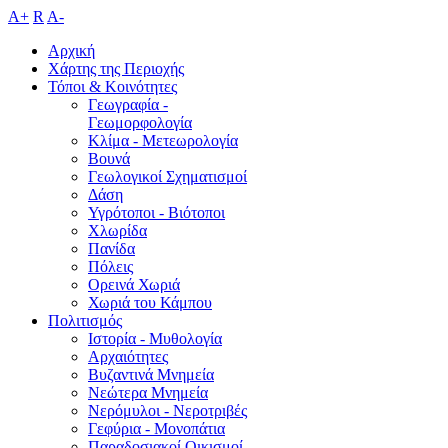
A+
R
A-
Αρχική
Χάρτης της Περιοχής
Τόποι & Κοινότητες
Γεωγραφία -
Γεωμορφολογία
Κλίμα - Mετεωρολογία
Βουνά
Γεωλογικοί Σχηματισμοί
Δάση
Υγρότοποι - Βιότοποι
Χλωρίδα
Πανίδα
Πόλεις
Ορεινά Χωριά
Χωριά του Κάμπου
Πολιτισμός
Ιστορία - Μυθολογία
Αρχαιότητες
Βυζαντινά Μνημεία
Νεώτερα Μνημεία
Νερόμυλοι - Nεροτριβές
Γεφύρια - Μονοπάτια
Παραδοσιακοί Οικισμοί