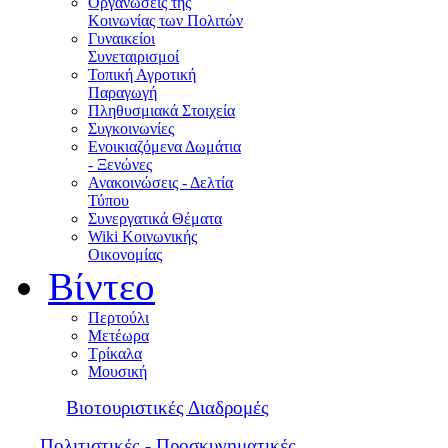
Οργανώσεις της
Κοινωνίας των Πολιτών
Γυναικείοι
Συνεταιρισμοί
Τοπική Αγροτική
Παραγωγή
Πληθυσμιακά Στοιχεία
Συγκοινωνίες
Ενοικιαζόμενα Δωμάτια
- Ξενώνες
Ανακοινώσεις - Δελτία
Τύπου
Συνεργατικά Θέματα
Wiki Κοινωνικής
Οικονομίας
Βίντεο
Περτούλι
Μετέωρα
Τρίκαλα
Μουσική
Βιοτουριστικές Διαδρομές
Πολιτιστικές - Προσκυνηματικές