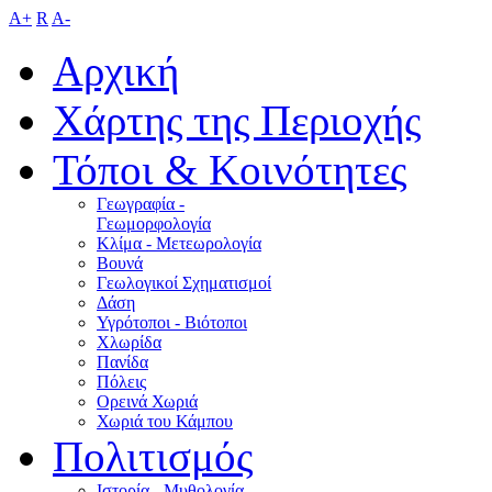
A+
R
A-
Αρχική
Χάρτης της Περιοχής
Τόποι & Κοινότητες
Γεωγραφία -
Γεωμορφολογία
Κλίμα - Mετεωρολογία
Βουνά
Γεωλογικοί Σχηματισμοί
Δάση
Υγρότοποι - Βιότοποι
Χλωρίδα
Πανίδα
Πόλεις
Ορεινά Χωριά
Χωριά του Κάμπου
Πολιτισμός
Ιστορία - Μυθολογία