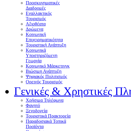
Προσκυνηματικές
Διαδρομές
Εναλλακτικός
Τουρισμός
Αξιοθέατα
Δρώμενα
Κοινωνική
Επιχειρηματικότητα
Τουριστική Ανάπτυξη
Κοινωνικά
Υποστηριζόμενη
Γεωργία
Κοινωνικό Μάρκετινγκ
Βιώσιμη Ανάπτυξη
Ψηφιακός Πολιτισμός
Ορεινός Τουρισμός
Γενικές & Χρηστικές Πλ
Χρήσιμα Τηλέφωνα
Φαγητό
Ξενοδοχεία
Τουριστικά Πρακτορεία
Παραδοσιακά Τοπικά
Προϊόντα