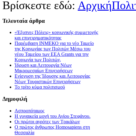
Βρίσκεστε εδώ:
Αρχική
Πολι
Τελευταία
άρθρα
«Έξυπνες Πόλεις» κοινωνικής συμμετοχής
και επιχειρηματικότητας
Παρέμβαση ΙΝΜΕΚΟ για το νέο Ταμείο
της Κοινωνίας των Πολιτών Μέσω του
νέου Ταμείου των ΕΕΑ Grants για την
Κοινωνία των Πολιτών,
Ίδρυση και Λειτουργία Νέων
Μικρομεσαίων Επιχειρήσεων
Ενίσχυση της Ίδρυσης και Λειτουργίας
Νέων Τουριστικών Επιχειρήσεων
Το τρίτο κύμα πολιτισμού
Δημοφιλή
Ασπροπόταμος
Η γυναικεία μονή του Αγίου Στεφάνου.
Οι πρώτοι αγρότες των Τρικάλων
Ο πρώτος άνθρωπος Homosapiens στη
Θεσσαλία