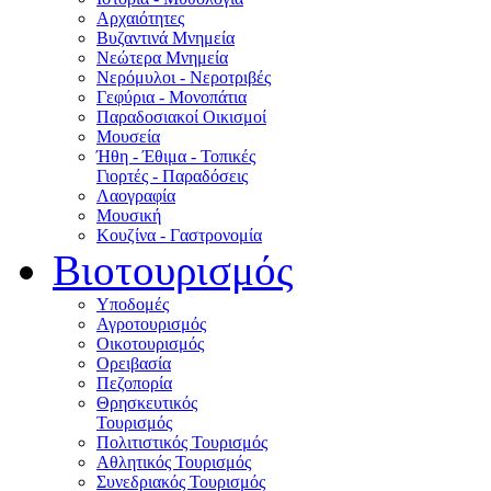
Αρχαιότητες
Βυζαντινά Μνημεία
Νεώτερα Μνημεία
Νερόμυλοι - Nεροτριβές
Γεφύρια - Μονοπάτια
Παραδοσιακοί Οικισμοί
Μουσεία
Ήθη - Έθιμα - Τοπικές
Γιορτές - Παραδόσεις
Λαογραφία
Μουσική
Κουζίνα - Γαστρονομία
Βιοτουρισμός
Υποδομές
Αγροτουρισμός
Οικοτουρισμός
Ορειβασία
Πεζοπορία
Θρησκευτικός
Τουρισμός
Πολιτιστικός Τουρισμός
Αθλητικός Τουρισμός
Συνεδριακός Τουρισμός