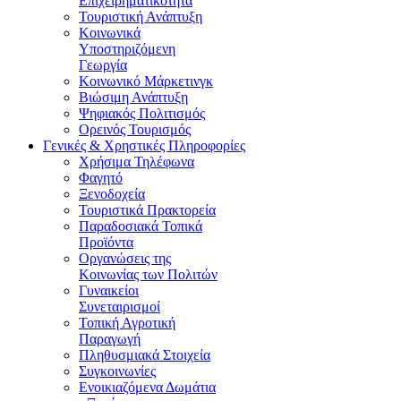
Επιχειρηματικότητα
Τουριστική Ανάπτυξη
Κοινωνικά
Υποστηριζόμενη
Γεωργία
Κοινωνικό Μάρκετινγκ
Βιώσιμη Ανάπτυξη
Ψηφιακός Πολιτισμός
Ορεινός Τουρισμός
Γενικές & Χρηστικές Πληροφορίες
Χρήσιμα Τηλέφωνα
Φαγητό
Ξενοδοχεία
Τουριστικά Πρακτορεία
Παραδοσιακά Τοπικά
Προϊόντα
Οργανώσεις της
Κοινωνίας των Πολιτών
Γυναικείοι
Συνεταιρισμοί
Τοπική Αγροτική
Παραγωγή
Πληθυσμιακά Στοιχεία
Συγκοινωνίες
Ενοικιαζόμενα Δωμάτια