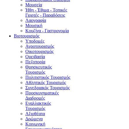
Μουσεία
Ήθη - Έθιμα - Τοπικές
Γιορτές - Παραδόσεις
Λαογραφία
Μουσική
Κουζίνα - Γαστρονομία
Βιοτουρισμός
Υποδομές
Αγροτουρισμός
Οικοτουρισμός
Ορειβασία
Πεζοπορία
Θρησκευτικός
Τουρισμός
Πολιτιστικός Τουρισμός
Αθλητικός Τουρισμός
Συνεδριακός Τουρισμός
Προσκυνηματικές
Διαδρομές
Εναλλακτικός
Τουρισμός
Αξιοθέατα
Δρώμενα
Κοινωνική