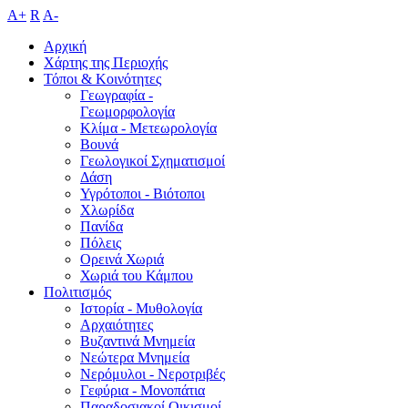
A+
R
A-
Αρχική
Χάρτης της Περιοχής
Τόποι & Κοινότητες
Γεωγραφία -
Γεωμορφολογία
Κλίμα - Mετεωρολογία
Βουνά
Γεωλογικοί Σχηματισμοί
Δάση
Υγρότοποι - Βιότοποι
Χλωρίδα
Πανίδα
Πόλεις
Ορεινά Χωριά
Χωριά του Κάμπου
Πολιτισμός
Ιστορία - Μυθολογία
Αρχαιότητες
Βυζαντινά Μνημεία
Νεώτερα Μνημεία
Νερόμυλοι - Nεροτριβές
Γεφύρια - Μονοπάτια
Παραδοσιακοί Οικισμοί