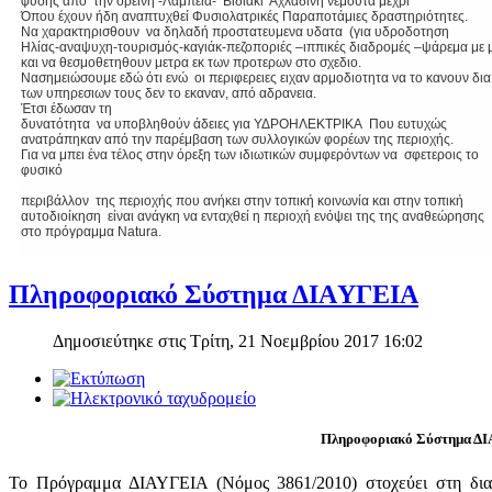
φύσης από την ορεινή -Λαμπεία- Βιδιάκι Αχλαδινή νεμούτα μέχρι
Όπου έχουν ήδη αναπτυχθεί Φυσιολατρικές Παραποτάμιες δραστηριότητες.
Να χαρακτηρισθουν να δηλαδή προστατευμενα υδατα (για υδροδοτηση
Ηλίας-αναψυχη-τουρισμός-καγιάκ-πεζοποριές –ιππικές διαδρομές –ψάρεμα με 
και να θεσμοθετηθουν μετρα εκ των προτερων στο σχεδιο.
Νασημειώσουμε εδώ ότι ενώ οι περιφερειες ειχαν αρμοδιοτητα να το κανουν δια
των υπηρεσιων τους δεν το εκαναν, από αδρανεια.
Έτσι έδωσαν τη
δυνατότητα να υποβληθούν άδειες για ΥΔΡΟΗΛΕΚΤΡΙΚΑ Που ευτυχώς
ανατράπηκαν από την παρέμβαση των συλλογικών φορέων της περιοχής.
Για να μπει ένα τέλος στην όρεξη των ιδιωτικών συμφερόντων να σφετεροις το
φυσικό
περιβάλλον της περιοχής που ανήκει στην τοπική κοινωνία και στην τοπική
αυτοδιοίκηση είναι ανάγκη να ενταχθεί η περιοχή ενόψει της της αναθεώρησης
στο πρόγραμμα Natura.
Πληροφοριακό Σύστημα ΔΙAΥΓΕΙΑ
Δημοσιεύτηκε στις Τρίτη, 21 Νοεμβρίου 2017 16:02
Πληροφοριακό Σύστημα ΔΙ
Το Πρόγραμμα ΔΙΑΥΓΕΙΑ (Νόμος 3861/2010) στοχεύει στη διασ