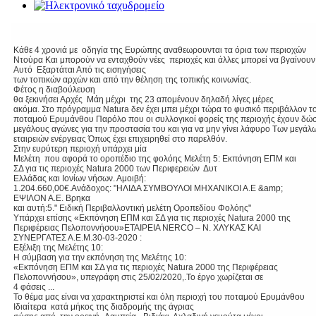
Κάθε 4 χρονιά με οδηγία της Ευρώπης αναθεωρουνται τα όρια των περιοχών
Ντούρα Και μπορούν να ενταχθούν νέες περιοχές και άλλες μπορεί να βγαίνουν
Αυτό Εξαρτάται Από τις εισηγήσεις
των τοπικών αρχών και από την θέληση της τοπικής κοινωνίας.
Φέτος η διαβούλευση
θα ξεκινήσει Αρχές Μάη μέχρι της 23 απομένουν δηλαδή λίγες μέρες
ακόμα. Στο πρόγραμμα Natura δεν έχει μπει μέχρι τώρα το φυσικό περιβάλλον τ
ποταμού Ερυμάνθου Παρόλο που οι συλλογικοί φορείς της περιοχής έχουν δώσ
μεγάλους αγώνες για την προστασία του και για να μην γίνει λάφυρο Των μεγάλ
εταιρειών ενέργειας Όπως έχει επιχειρηθεί στο παρελθόν.
Στην ευρύτερη περιοχή υπάρχει μία
Μελέτη που αφορά το οροπέδιο της φολόης Μελέτη 5: Εκπόνηση ΕΠΜ και
ΣΔ για τις περιοχές Natura 2000 των Περιφερειών Δυτ
Ελλάδας και Ιονίων νήσων. Αμοιβή:
1.204.660,00€.Ανάδοχος: "ΗΛΙΔΑ ΣΥΜΒΟΥΛΟΙ ΜΗΧΑΝΙΚΟΙ Α.Ε &amp;
ΕΨΙΛΟΝ Α.Ε. Βρηκα
και αυτή:5." Ειδική Περιβαλλοντική μελέτη Οροπεδίου Φολόης"
Υπάρχει επίσης «Εκπόνηση ΕΠΜ και ΣΔ για τις περιοχές Natura 2000 της
Περιφέρειας Πελοποννήσου»ΕΤΑΙΡΕΙΑ NERCO – Ν. ΧΛΥΚΑΣ ΚΑΙ
ΣΥΝΕΡΓΑΤΕΣ Α.Ε.Μ.30-03-2020 :
Εξέλιξη της Μελέτης 10:
Η σύμβαση για την εκπόνηση της Μελέτης 10:
«Εκπόνηση ΕΠΜ και ΣΔ για τις περιοχές Natura 2000 της Περιφέρειας
Πελοποννήσου», υπεγράφη στις 25/02/2020,.Το έργο χωρίζεται σε
4 φάσεις ...
Το θέμα μας είναι να χαρακτηριστεί και όλη περιοχή του ποταμού Ερυμάνθου
Ιδιαίτερα κατά μήκος της διαδρομής της άγριας