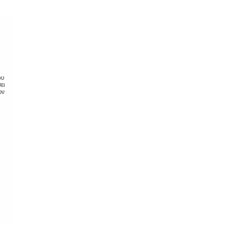
ου
ει
ων