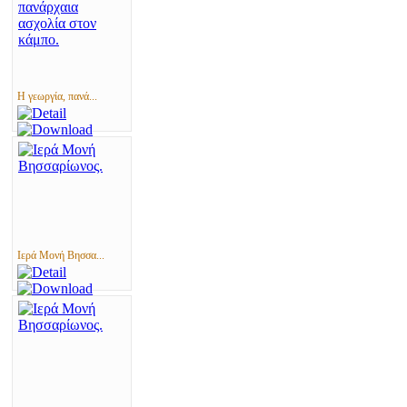
Η γεωργία, πανά...
Ιερά Μονή Βησσα...