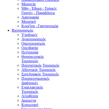
Μουσεία
Ήθη - Έθιμα - Τοπικές
Γιορτές - Παραδόσεις
Λαογραφία
Μουσική
Κουζίνα - Γαστρονομία
Βιοτουρισμός
Υποδομές
Αγροτουρισμός
Οικοτουρισμός
Ορειβασία
Πεζοπορία
Θρησκευτικός
Τουρισμός
Πολιτιστικός Τουρισμός
Αθλητικός Τουρισμός
Συνεδριακός Τουρισμός
Προσκυνηματικές
Διαδρομές
Εναλλακτικός
Τουρισμός
Αξιοθέατα
Δρώμενα
Κοινωνική