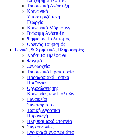
Επιχειρηματικότητα
Τουριστική Ανάπτυξη
Κοινωνικά
Υποστηριζόμενη
Γεωργία
Κοινωνικό Μάρκετινγκ
Βιώσιμη Ανάπτυξη
Ψηφιακός Πολιτισμός
Ορεινός Τουρισμός
Γενικές & Χρηστικές Πληροφορίες
Χρήσιμα Τηλέφωνα
Φαγητό
Ξενοδοχεία
Τουριστικά Πρακτορεία
Παραδοσιακά Τοπικά
Προϊόντα
Οργανώσεις της
Κοινωνίας των Πολιτών
Γυναικείοι
Συνεταιρισμοί
Τοπική Αγροτική
Παραγωγή
Πληθυσμιακά Στοιχεία
Συγκοινωνίες
Ενοικιαζόμενα Δωμάτια