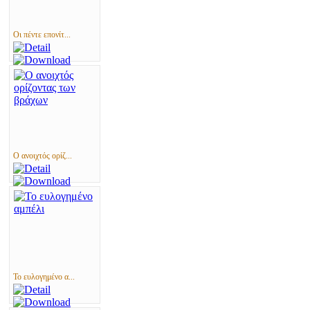
Οι πέντε επονίτ...
Ο ανοιχτός ορίζ...
Το ευλογημένο α...