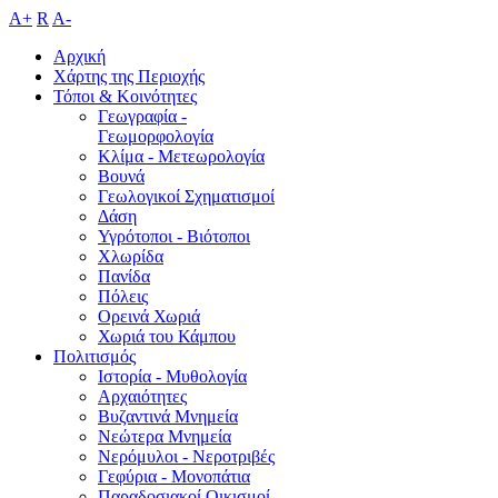
A+
R
A-
Αρχική
Χάρτης της Περιοχής
Τόποι & Κοινότητες
Γεωγραφία -
Γεωμορφολογία
Κλίμα - Mετεωρολογία
Βουνά
Γεωλογικοί Σχηματισμοί
Δάση
Υγρότοποι - Βιότοποι
Χλωρίδα
Πανίδα
Πόλεις
Ορεινά Χωριά
Χωριά του Κάμπου
Πολιτισμός
Ιστορία - Μυθολογία
Αρχαιότητες
Βυζαντινά Μνημεία
Νεώτερα Μνημεία
Νερόμυλοι - Nεροτριβές
Γεφύρια - Μονοπάτια
Παραδοσιακοί Οικισμοί