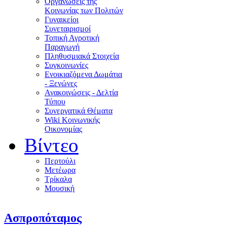
Οργανώσεις της
Κοινωνίας των Πολιτών
Γυναικείοι
Συνεταιρισμοί
Τοπική Αγροτική
Παραγωγή
Πληθυσμιακά Στοιχεία
Συγκοινωνίες
Ενοικιαζόμενα Δωμάτια
- Ξενώνες
Ανακοινώσεις - Δελτία
Τύπου
Συνεργατικά Θέματα
Wiki Κοινωνικής
Οικονομίας
Βίντεο
Περτούλι
Μετέωρα
Τρίκαλα
Μουσική
Ασπροπόταμος