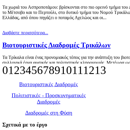
Τα χωριά του Ασπροποτάμου: βρίσκονται στο πιο ορεινό τμήμα του 
το Μέτσοβο και το Περτούλι, στο δυτικό τμήμα του Νομού Τρικάλων.
Ελλάδας, από όπου πηγάζει ο ποταμός Αχελώος και οι...
Διαβάστε περισσότερα...
Βιοτουριστικές Διαδρομές Τρικάλων
Τα Τρίκαλα είναι ένας προνομιακός τόπος για την ανάπτυξη του βιο
συλλογικά έργα φυσικής και πολιτιστικής κληρονομιάς. Μετέωρα ως
0
1
2
3
4
5
6
7
8
9
10
11
12
13
πασίγνωστο brand name, που συνδυάζεται με τον ορεινό τουρισμό γύ
Διαβάστε περισσότερα...
Βιοτουριστικές Διαδρομές
Γύρος του Κόζακα
Πολιτιστικές - Προσκυνηματικές
Διαδρομές
Τα χωριά και οι τόποι πέριξ της οροσειράς του Κόζιακα είναι μια απ
Διαδρομές στη Φύση
Τρίκαλα. Ο Κόζιακας, είναι το βουνό που διαχωρίζει ανατολικά το 
Πίνδου. Υπάρχουν μόνο δύο...
Σχετικά
με το έργο