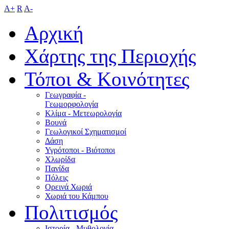
A+
R
A-
Αρχική
Χάρτης της Περιοχής
Τόποι & Κοινότητες
Γεωγραφία -
Γεωμορφολογία
Κλίμα - Mετεωρολογία
Βουνά
Γεωλογικοί Σχηματισμοί
Δάση
Υγρότοποι - Βιότοποι
Χλωρίδα
Πανίδα
Πόλεις
Ορεινά Χωριά
Χωριά του Κάμπου
Πολιτισμός
Ιστορία - Μυθολογία