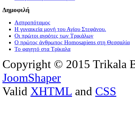
Δημοφιλή
Ασπροπόταμος
Η γυναικεία μονή του Αγίου Στεφάνου.
Οι πρώτοι αγρότες των Τρικάλων
Ο πρώτος άνθρωπος Homosapiens στη Θεσσαλία
Το φαγητό στα Τρίκαλα
Copyright © 2015 Trikala 
JoomShaper
Valid
XHTML
and
CSS