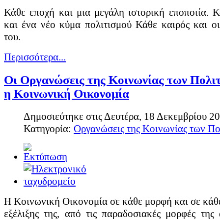
Στο φαγητό πλεονεκτεί η περιοχή των Τρικάλων από την εποχή του 
Κάθε εποχή και μια μεγάλη ιστορική εποποιία. 
ανθρώπων, δηλαδή τα βότανα του Κόζιακα. Η τροφή μας είναι το φ
και ένα νέο κύμα πολιτισμού Κάθε καιρός και ο
του.
Διαβάστε περισσότερα...
Περισσότερα...
Οι Οργανώσεις της Κοινωνίας των Πολι
η Κοινωνική Οικονομία
Δημοσιεύτηκε στις Δευτέρα, 18 Δεκεμβρίου 2
Κατηγορία:
Οργανώσεις της Κοινωνίας των Π
Η Κοινωνική Οικονομία σε κάθε μορφή και σε κάθ
εξέλιξης της, από τις παραδοσιακές μορφές της