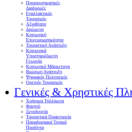
Προσκυνηματικές
Διαδρομές
Εναλλακτικός
Τουρισμός
Αξιοθέατα
Δρώμενα
Κοινωνική
Επιχειρηματικότητα
Τουριστική Ανάπτυξη
Κοινωνικά
Υποστηριζόμενη
Γεωργία
Κοινωνικό Μάρκετινγκ
Βιώσιμη Ανάπτυξη
Ψηφιακός Πολιτισμός
Ορεινός Τουρισμός
Γενικές & Χρηστικές Πλ
Χρήσιμα Τηλέφωνα
Φαγητό
Ξενοδοχεία
Τουριστικά Πρακτορεία
Παραδοσιακά Τοπικά
Προϊόντα