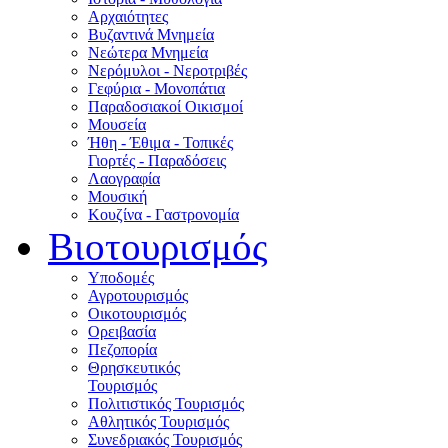
Αρχαιότητες
Βυζαντινά Μνημεία
Νεώτερα Μνημεία
Νερόμυλοι - Nεροτριβές
Γεφύρια - Μονοπάτια
Παραδοσιακοί Οικισμοί
Μουσεία
Ήθη - Έθιμα - Τοπικές
Γιορτές - Παραδόσεις
Λαογραφία
Μουσική
Κουζίνα - Γαστρονομία
Βιοτουρισμός
Υποδομές
Αγροτουρισμός
Οικοτουρισμός
Ορειβασία
Πεζοπορία
Θρησκευτικός
Τουρισμός
Πολιτιστικός Τουρισμός
Αθλητικός Τουρισμός
Συνεδριακός Τουρισμός