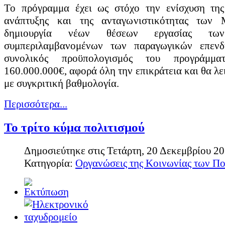
Το πρόγραμμα έχει ως στόχο την ενίσχυση της
Διαβάστε περισσότερα...
ανάπτυξης και της ανταγωνιστικότητας των
δημιουργία νέων θέσεων εργασίας τ
Πολιτιστικές Διαδρομές
συμπεριλαμβανομένων των παραγωγικών επεν
συνολικός προϋπολογισμός του προγράμματ
Αναζητώντας το πνεύμα του τόπου, την ανθρώπινη δημιουργία και ε
τους πολιτιστικούς χώρους και τα μουσεία της περιοχής που εκθέτουν
160.000.000€, αφορά όλη την επικράτεια και θα λε
Θεόπετρας, λίγα χιλιόμετρα πριν από τα Μετέωρα, μας δίνει στοιχεία 
με συγκριτική βαθμολογία.
Διαβάστε περισσότερα...
Περισσότερα...
Πώς προέκυψαν τα...
Το τρίτο κύμα πολιτισμού
Η ΠΕ Τρικάλων, δεύτερη σε έκταση στο θεσσαλικό χώρο, χαρακτηρί
Δημοσιεύτηκε στις Τετάρτη, 20 Δεκεμβρίου 2
πλούσια μυθολογία. Στην περιοχή δεσπόζουν τα Μετέωρα ως μοναδικ
Κατηγορία:
Οργανώσεις της Κοινωνίας των Π
οροσειρά της Πίνδου, ανατολικά τον γόνιμο θεσσαλικό κάμπο και ση
Διαβάστε περισσότερα...
Το φαγητό στα...