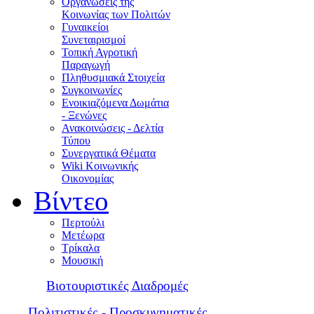
Οργανώσεις της
Κοινωνίας των Πολιτών
Γυναικείοι
Συνεταιρισμοί
Τοπική Αγροτική
Παραγωγή
Πληθυσμιακά Στοιχεία
Συγκοινωνίες
Ενοικιαζόμενα Δωμάτια
- Ξενώνες
Ανακοινώσεις - Δελτία
Τύπου
Συνεργατικά Θέματα
Wiki Κοινωνικής
Οικονομίας
Βίντεο
Περτούλι
Μετέωρα
Τρίκαλα
Μουσική
Βιοτουριστικές Διαδρομές
Πολιτιστικές - Προσκυνηματικές