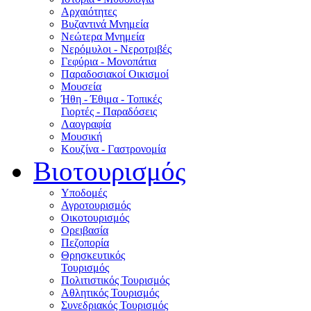
Αρχαιότητες
Βυζαντινά Μνημεία
Νεώτερα Μνημεία
Νερόμυλοι - Nεροτριβές
Γεφύρια - Μονοπάτια
Παραδοσιακοί Οικισμοί
Μουσεία
Ήθη - Έθιμα - Τοπικές
Γιορτές - Παραδόσεις
Λαογραφία
Μουσική
Κουζίνα - Γαστρονομία
Βιοτουρισμός
Υποδομές
Αγροτουρισμός
Οικοτουρισμός
Ορειβασία
Πεζοπορία
Θρησκευτικός
Τουρισμός
Πολιτιστικός Τουρισμός
Αθλητικός Τουρισμός
Συνεδριακός Τουρισμός