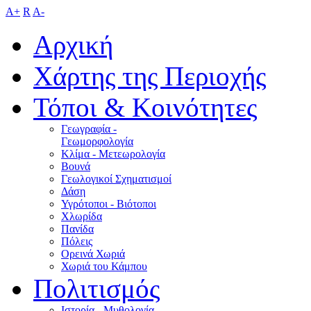
A+
R
A-
Αρχική
Χάρτης της Περιοχής
Τόποι & Κοινότητες
Γεωγραφία -
Γεωμορφολογία
Κλίμα - Mετεωρολογία
Βουνά
Γεωλογικοί Σχηματισμοί
Δάση
Υγρότοποι - Βιότοποι
Χλωρίδα
Πανίδα
Πόλεις
Ορεινά Χωριά
Χωριά του Κάμπου
Πολιτισμός
Ιστορία - Μυθολογία