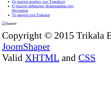
Οι πρώτοι αγρότες των Τρικάλων
Ο πρώτος άνθρωπος Homosapiens στη
Θεσσαλία
Το φαγητό στα Τρίκαλα
Copyright © 2015 Trikala 
JoomShaper
Valid
XHTML
and
CSS