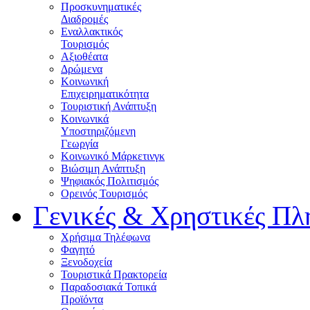
Προσκυνηματικές
Διαδρομές
Εναλλακτικός
Τουρισμός
Αξιοθέατα
Δρώμενα
Κοινωνική
Επιχειρηματικότητα
Τουριστική Ανάπτυξη
Κοινωνικά
Υποστηριζόμενη
Γεωργία
Κοινωνικό Μάρκετινγκ
Βιώσιμη Ανάπτυξη
Ψηφιακός Πολιτισμός
Ορεινός Τουρισμός
Γενικές & Χρηστικές Πλ
Χρήσιμα Τηλέφωνα
Φαγητό
Ξενοδοχεία
Τουριστικά Πρακτορεία
Παραδοσιακά Τοπικά
Προϊόντα