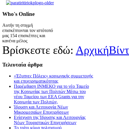
Who's
Online
Αυτήν τη στιγμή
επισκέπτονται τον ιστότοπό
μας 154 επισκέπτες και
κανένα μέλος
Βρίσκεστε εδώ:
Αρχική
Βίν
Τελευταία
άρθρα
«Έξυπνες Πόλεις» κοινωνικής συμμετοχής
και επιχειρηματικότητας
Παρέμβαση ΙΝΜΕΚΟ για το νέο Ταμείο
της Κοινωνίας των Πολιτών Μέσω του
νέου Ταμείου των ΕΕΑ Grants για την
Κοινωνία των Πολιτών,
Ίδρυση και Λειτουργία Νέων
Μικρομεσαίων Επιχειρήσεων
Ενίσχυση της Ίδρυσης και Λειτουργίας
Νέων Τουριστικών Επιχειρήσεων
Το τρίτο κύμα πολιτισμού