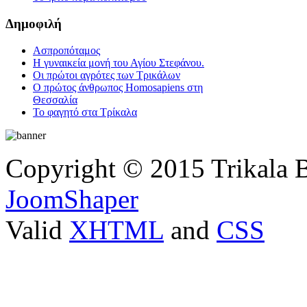
Δημοφιλή
Ασπροπόταμος
Η γυναικεία μονή του Αγίου Στεφάνου.
Οι πρώτοι αγρότες των Τρικάλων
Ο πρώτος άνθρωπος Homosapiens στη
Θεσσαλία
Το φαγητό στα Τρίκαλα
Copyright © 2015 Trikala 
JoomShaper
Valid
XHTML
and
CSS