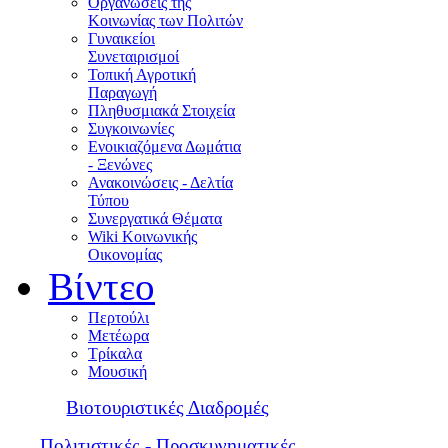
Οργανώσεις της
Κοινωνίας των Πολιτών
Γυναικείοι
Συνεταιρισμοί
Τοπική Αγροτική
Παραγωγή
Πληθυσμιακά Στοιχεία
Συγκοινωνίες
Ενοικιαζόμενα Δωμάτια
- Ξενώνες
Ανακοινώσεις - Δελτία
Τύπου
Συνεργατικά Θέματα
Wiki Κοινωνικής
Οικονομίας
Βίντεο
Περτούλι
Μετέωρα
Τρίκαλα
Μουσική
Βιοτουριστικές Διαδρομές
Πολιτιστικές - Προσκυνηματικές