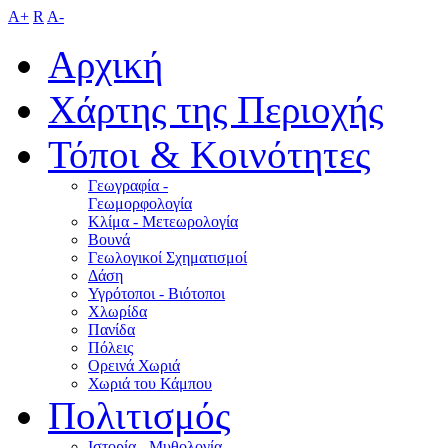
A+
R
A-
Αρχική
Χάρτης της Περιοχής
Τόποι & Κοινότητες
Γεωγραφία -
Γεωμορφολογία
Κλίμα - Mετεωρολογία
Βουνά
Γεωλογικοί Σχηματισμοί
Δάση
Υγρότοποι - Βιότοποι
Χλωρίδα
Πανίδα
Πόλεις
Ορεινά Χωριά
Χωριά του Κάμπου
Πολιτισμός
Ιστορία - Μυθολογία