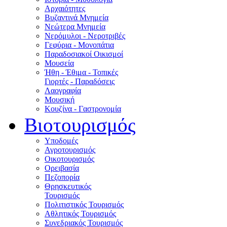
Αρχαιότητες
Βυζαντινά Μνημεία
Νεώτερα Μνημεία
Νερόμυλοι - Nεροτριβές
Γεφύρια - Μονοπάτια
Παραδοσιακοί Οικισμοί
Μουσεία
Ήθη - Έθιμα - Τοπικές
Γιορτές - Παραδόσεις
Λαογραφία
Μουσική
Κουζίνα - Γαστρονομία
Βιοτουρισμός
Υποδομές
Αγροτουρισμός
Οικοτουρισμός
Ορειβασία
Πεζοπορία
Θρησκευτικός
Τουρισμός
Πολιτιστικός Τουρισμός
Αθλητικός Τουρισμός
Συνεδριακός Τουρισμός