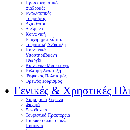
Προσκυνηματικές
Διαδρομές
Εναλλακτικός
Τουρισμός
Αξιοθέατα
Δρώμενα
Κοινωνική
Επιχειρηματικότητα
Τουριστική Ανάπτυξη
Κοινωνικά
Υποστηριζόμενη
Γεωργία
Κοινωνικό Μάρκετινγκ
Βιώσιμη Ανάπτυξη
Ψηφιακός Πολιτισμός
Ορεινός Τουρισμός
Γενικές & Χρηστικές Πλ
Χρήσιμα Τηλέφωνα
Φαγητό
Ξενοδοχεία
Τουριστικά Πρακτορεία
Παραδοσιακά Τοπικά
Προϊόντα