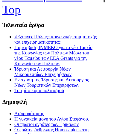
Top
Τελευταία
άρθρα
«Έξυπνες Πόλεις» κοινωνικής συμμετοχής
και επιχειρηματικότητας
Παρέμβαση ΙΝΜΕΚΟ για το νέο Ταμείο
της Κοινωνίας των Πολιτών Μέσω του
νέου Ταμείου των ΕΕΑ Grants για την
Κοινωνία των Πολιτών,
Ίδρυση και Λειτουργία Νέων
Μικρομεσαίων Επιχειρήσεων
Ενίσχυση της Ίδρυσης και Λειτουργίας
Νέων Τουριστικών Επιχειρήσεων
Το τρίτο κύμα πολιτισμού
Δημοφιλή
Ασπροπόταμος
Η γυναικεία μονή του Αγίου Στεφάνου.
Οι πρώτοι αγρότες των Τρικάλων
Ο πρώτος άνθρωπος Homosapiens στη