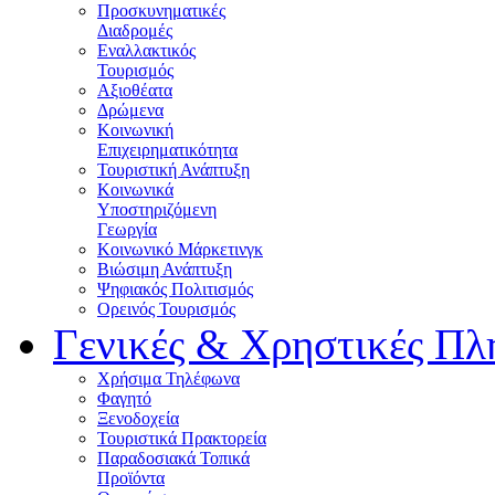
Προσκυνηματικές
Διαδρομές
Εναλλακτικός
Τουρισμός
Αξιοθέατα
Δρώμενα
Κοινωνική
Επιχειρηματικότητα
Τουριστική Ανάπτυξη
Κοινωνικά
Υποστηριζόμενη
Γεωργία
Κοινωνικό Μάρκετινγκ
Βιώσιμη Ανάπτυξη
Ψηφιακός Πολιτισμός
Ορεινός Τουρισμός
Γενικές & Χρηστικές Πλ
Χρήσιμα Τηλέφωνα
Φαγητό
Ξενοδοχεία
Τουριστικά Πρακτορεία
Παραδοσιακά Τοπικά
Προϊόντα