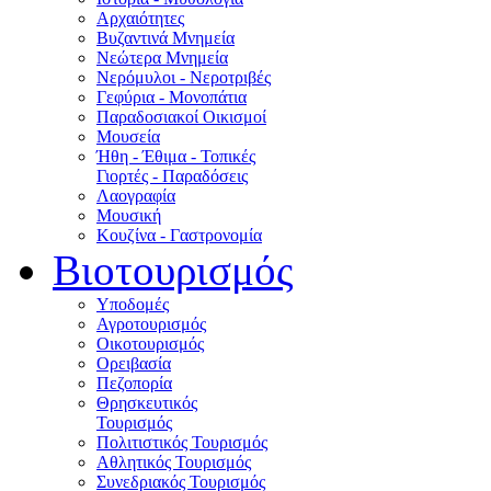
Αρχαιότητες
Βυζαντινά Μνημεία
Νεώτερα Μνημεία
Νερόμυλοι - Nεροτριβές
Γεφύρια - Μονοπάτια
Παραδοσιακοί Οικισμοί
Μουσεία
Ήθη - Έθιμα - Τοπικές
Γιορτές - Παραδόσεις
Λαογραφία
Μουσική
Κουζίνα - Γαστρονομία
Βιοτουρισμός
Υποδομές
Αγροτουρισμός
Οικοτουρισμός
Ορειβασία
Πεζοπορία
Θρησκευτικός
Τουρισμός
Πολιτιστικός Τουρισμός
Αθλητικός Τουρισμός
Συνεδριακός Τουρισμός