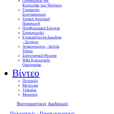
Οργανώσεις της
Κοινωνίας των Πολιτών
Γυναικείοι
Συνεταιρισμοί
Τοπική Αγροτική
Παραγωγή
Πληθυσμιακά Στοιχεία
Συγκοινωνίες
Ενοικιαζόμενα Δωμάτια
- Ξενώνες
Ανακοινώσεις - Δελτία
Τύπου
Συνεργατικά Θέματα
Wiki Κοινωνικής
Οικονομίας
Βίντεο
Περτούλι
Μετέωρα
Τρίκαλα
Μουσική
Βιοτουριστικές Διαδρομές
Πολιτιστικές - Προσκυνηματικές