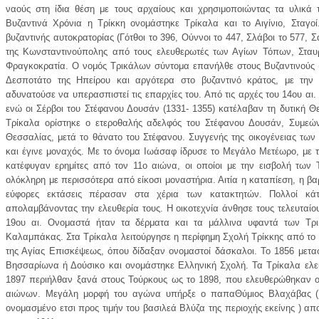
ναούς στη ίδια θέση με τους αρχαίους και χρησιμοποιώντας τα υλικά τ
Βυζαντινά Χρόνια η Τρίκκη ονομάστηκε Τρίκαλα και το Αιγίνιο, Σταγοί
βυζαντινής αυτοκρατορίας (Γότθοι το 396, Ούννοι το 447, Σλάβοι το 577, 
της Κωνσταντινούπολης από τους ελευθερωτές των Αγίων Τόπων, Σταυρ
Φραγκοκρατία. Ο νομός Τρικάλων σύντομα επανήλθε στους Βυζαντινούς (
Δεσποτάτο της Ηπείρου και αργότερα στο βυζαντινό κράτος, με την
αδυνατούσε να υπερασπιστεί τις επαρχίες του. Από τις αρχές του 14ου αι. 
ενώ οι Σέρβοι του Στέφανου Δουσάν (1331- 1355) κατέλαβαν τη δυτική Θ
Τρίκαλα ορίστηκε ο ετεροθαλής αδελφός του Στέφανου Δουσάν, Συμεών
Θεσσαλίας, μετά το θάνατο του Στέφανου. Συγγενής της οικογένειας των
και έγινε μοναχός. Με το όνομα Ιωάσαφ ίδρυσε το Μεγάλο Μετέωρο, με 
κατέφυγαν ερημίτες από τον 11ο αιώνα, οι οποίοι με την εισβολή των 
ολόκληρη με περισσότερα από είκοσι μοναστήρια. Αιτία η καταπίεση, η β
εύφορες εκτάσεις πέρασαν στα χέρια των κατακτητών. Πολλοί κάτο
απολαμβάνοντας την ελευθερία τους. Η οικοτεχνία άνθησε τους τελευταίου
19ου αι. Ονομαστά ήταν τα δέρματα και τα μάλλινα υφαντά των Τρι
Καλαμπάκας. Στα Τρίκαλα λειτούργησε η περίφημη Σχολή Τρίκκης από το 1
της Αγίας Επισκέψεως, όπου δίδαξαν ονομαστοί δάσκαλοι. Το 1856 μεταφ
Βησσαρίωνα ή Δούσικο και ονομάστηκε Ελληνική Σχολή. Τα Τρίκαλα ελε
1897 περιήλθαν ξανά στους Τούρκους ως το 1898, που ελευθερώθηκαν ορ
αιώνων. Μεγάλη μορφή του αγώνα υπήρξε ο παπαΘύμιος Βλαχάβας (18
ονομασμένο ετσι προς τιμήν του βασιλεά Βλύζα της περιοχής εκείνης ) α