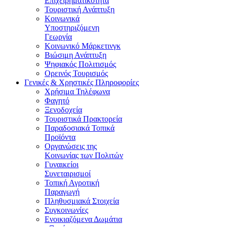
Επιχειρηματικότητα
Τουριστική Ανάπτυξη
Κοινωνικά
Υποστηριζόμενη
Γεωργία
Κοινωνικό Μάρκετινγκ
Βιώσιμη Ανάπτυξη
Ψηφιακός Πολιτισμός
Ορεινός Τουρισμός
Γενικές & Χρηστικές Πληροφορίες
Χρήσιμα Τηλέφωνα
Φαγητό
Ξενοδοχεία
Τουριστικά Πρακτορεία
Παραδοσιακά Τοπικά
Προϊόντα
Οργανώσεις της
Κοινωνίας των Πολιτών
Γυναικείοι
Συνεταιρισμοί
Τοπική Αγροτική
Παραγωγή
Πληθυσμιακά Στοιχεία
Συγκοινωνίες
Ενοικιαζόμενα Δωμάτια