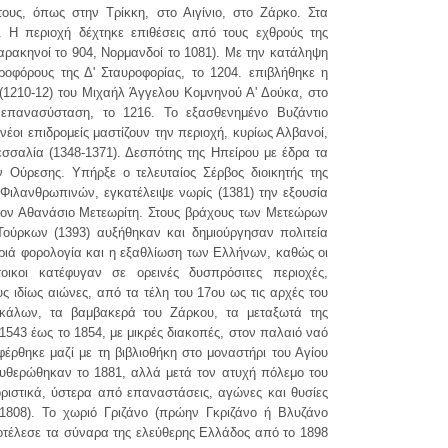
ους, όπως στην Τρίκκη, στο Αιγίνιο, στο Ζάρκο. Στα
. Η περιοχή δέχτηκε επιθέσεις από τους εχθρούς της
Σαρακηνοί το 904, Νορμανδοί το 1081). Με την κατάληψη
οφόρους της Δ' Σταυροφορίας, το 1204. επιβλήθηκε η
1210-12) του Μιχαήλ Άγγελου Κομνηνού Α' Δούκα, στο
 επανασύσταση, το 1216. Το εξασθενημένο Βυζάντιο
νέοι επιδρομείς μαστίζουν την περιοχή, κυρίως Αλβανοί,
εσσαλία (1348-1371). Δεσπότης της Ηπείρου με έδρα τα
 Ούρεσης. Υπήρξε ο τελευταίος Σέρβος διοικητής της
 Φιλανθρωπινών, εγκατέλειψε νωρίς (1381) την εξουσία
τον Αθανάσιο Μετεωρίτη. Στους βράχους των Μετεώρων
Τούρκων (1393) αυξήθηκαν και δημιούργησαν πολιτεία
αριά φορολογία και η εξαθλίωση των Ελλήνων, καθώς οι
ικοι κατέφυγαν σε ορεινές δυσπρόσιτες περιοχές,
ς ιδίως αιώνες, από τα τέλη του 17ου ως τις αρχές του
κάλων, τα βαμβακερά του Ζάρκου, τα μεταξωτά της
543 έως το 1854, με μικρές διακοπές, στον παλαιό ναό
έρθηκε μαζί με τη βιβλιοθήκη στο μοναστήρι του Αγίου
υθερώθηκαν το 1881, αλλά μετά τον ατυχή πόλεμο του
ιστικά, ύστερα από επαναστάσεις, αγώνες και θυσίες
08). Το χωριό Γριζάνο (πρώην Γκριζάνο ή Βλυζάνο
ποτέλεσε τα σύναρα της ελεύθερης Ελλάδος από το 1898