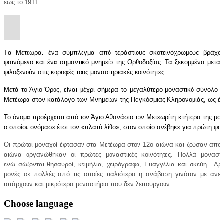
εως το 1911.
Tα
Μετέωρα
,
ένα σύμπλεγμα από τεράστιους σκοτεινόχρωμους βράχο
φαινόμενο και ένα σημαντικό μνημείο της Ορθοδοξίας. Τα ξεκομμένα μετ
φιλοξενούν στις κορυφές τους μοναστηριακές κοινότητες.
Μετά το
Άγιο Όρος
, είναι μέχρι σήμερα το μεγαλύτερο μοναστικό σύνολ
Μετέωρα στον κατάλογο των Μνημείων της Παγκόσμιας Κληρονομιάς, ως ένα
Το όνομα προέρχεται από τον Άγιο Αθανάσιο τον Μετεωρίτη κτήτορα της 
ο οποίος ονόμασε έτσι τον «πλατύ λίθο», στον οποίο ανέβηκε για πρώτη φ
Οι πρώτοι μοναχοί έφτασαν στα Μετέωρα στον 12ο αιώνα και ζούσαν απο
αιώνα οργανώθηκαν οι πρώτες μοναστικές κοινότητες. Πολλά μοναστή
ενώ σώζονται θησαυροί, κειμήλια, χειρόγραφα, Ευαγγέλια και σκεύη. 
μονές σε πολλές από τις οποίες παλιότερα η ανάβαση γινόταν με ανε
υπάρχουν και μικρότερα μοναστήρια που δεν λειτουργούν.
Choose
language