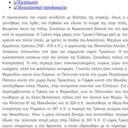
Η πρωτεύουσα του νομού συνδέεται με θεότητες της ιατρικής, όπως η νύ
γεννήθηκε στις όχθες του Ληθαίου και έδωσε το όνομά της στην πόλη.
θεωρείται τέκνο της πόλης. Συνέλεγε τα θεραπευτικά βότανά του στο όρο
από τα αρχαιότερα. Η Τρίκκη πήρε μέρος στον Τρωικό Πόλεμο μαζί με την
τριάντα και πλέον πλοία, με ηγέτες τα παιδιά του Ασκληπιού, Μαχάων και 
Αρχαϊκούς Χρόνους (700 - 478 π.Χ.), ο οργανωτής της Θεσσαλίας Αλεύας Π
Ίστιαιώτις απλωνόταν στα όρια του σημερινού νομού Τρικάλων. Η ον
εγκατάσταση αποίκων από την Ιστιαία της Εύβοιας. Σπουδαίες πόλεις στη
Καλαμπάκα). Η όλη περιοχή ήταν πυκνοκατοικημένη, κυρίως γύρω απ
ευρήματα, αλλά και φιλολογικές αναφορές. Γνωστές πόλεις ήταν επίσης η 
Φαρκαδών κοντά στον Άτρακα, το Πελινναίο κοντά στο χωριό Πετρόπορος
Ποίτνειο κοντά στο χωριό Άγιος Προκόπιος, οι Γόμφοι κοντά στο Μουζάκι
υποτάχθηκαν στους Πέρσες, στην εκστρατεία εναντίον των Ελλήνων. Στη
περιλαμβάνονται η Τρίκκη και η Φαρκαδών, ενώ το Πελινναίον που ήτα
ενώθηκαν με τις άλλες θεσσαλικές πόλεις υπό τον Ιάσονα των Φερών. Τ
του Φιλίππου Β' της Μακεδονίας και το 324 π.Χ. ακολούθησε το Μέγα Αλ
επικρότηση των Ρωμαίων το 197 π.Χ. η περιοχή της Τρίκκης γνώρισε κα
και Μακεδόνων. Ήταν η μόνη ελληνική δύναμη που αντιστάθηκε πεισματικ
έδωσε την τελευταία ατυχή μάχη στην Πύδνα το 167 π.Χ. Ο νομός Τρικάλ
αιώνα επικράτησε η νέα θρησκεία, η οποία εδραιώθηκε με το πέρασμα τ