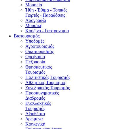
Μουσεία
Ήθη - Έθιμα - Τοπικές
Γιορτές - Παραδόσεις
Λαογραφία
Μουσική
Κουζίνα - Γαστρονομία
Βιοτουρισμός
Υποδομές
Αγροτουρισμός
Οικοτουρισμός
Ορειβασία
Πεζοπορία
Θρησκευτικός
Τουρισμός
Πολιτιστικός Τουρισμός
Αθλητικός Τουρισμός
Συνεδριακός Τουρισμός
Προσκυνηματικές
Διαδρομές
Εναλλακτικός
Τουρισμός
Αξιοθέατα
Δρώμενα
Κοινωνική