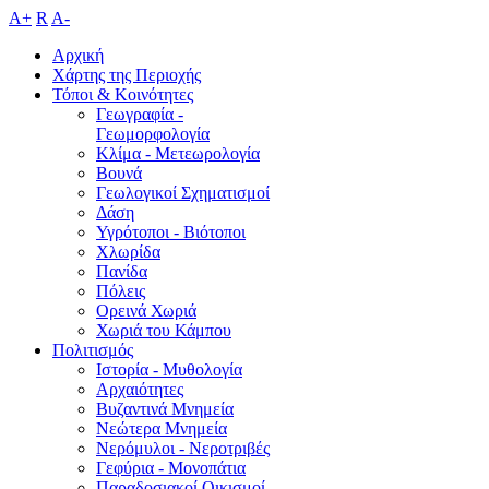
A+
R
A-
Αρχική
Χάρτης της Περιοχής
Τόποι & Κοινότητες
Γεωγραφία -
Γεωμορφολογία
Κλίμα - Mετεωρολογία
Βουνά
Γεωλογικοί Σχηματισμοί
Δάση
Υγρότοποι - Βιότοποι
Χλωρίδα
Πανίδα
Πόλεις
Ορεινά Χωριά
Χωριά του Κάμπου
Πολιτισμός
Ιστορία - Μυθολογία
Αρχαιότητες
Βυζαντινά Μνημεία
Νεώτερα Μνημεία
Νερόμυλοι - Nεροτριβές
Γεφύρια - Μονοπάτια
Παραδοσιακοί Οικισμοί