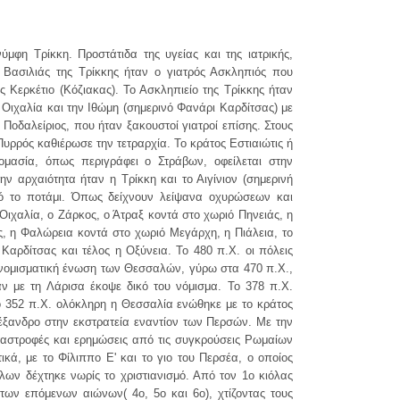
μφη Τρίκκη. Προστάτιδα της υγείας και της ιατρικής,
 Βασιλιάς της Τρίκκης ήταν ο γιατρός Ασκληπιός που
ς Κερκέτιο (Κόζιακας). Το Ασκληπιείο της Τρίκκης ήταν
 Οιχαλία και την Ιθώμη (σημερινό Φανάρι Καρδίτσας) με
Ποδαλείριος, που ήταν ξακουστοί γιατροί επίσης. Στους
υρρός καθιέρωσε την τετραρχία. Το κράτος Εστιαιώτις ή
ομασία, όπως περιγράφει ο Στράβων, οφείλεται στην
ν αρχαιότητα ήταν η Τρίκκη και το Αιγίνιον (σημερινή
ό το ποτάμι. Όπως δείχνουν λείψανα οχυρώσεων και
Οιχαλία, ο Ζάρκος, ο Άτραξ κοντά στο χωριό Πηνειάς, η
, η Φαλώρεια κοντά στο χωριό Μεγάρχη, η Πιάλεια, το
 Καρδίτσας και τέλος η Οξύνεια. Το 480 π.Χ. οι πόλεις
 νομισματική ένωση των Θεσσαλών, γύρω στα 470 π.Χ.,
ν με τη Λάρισα έκοψε δικό του νόμισμα. Το 378 π.Χ.
ο 352 π.Χ. ολόκληρη η Θεσσαλία ενώθηκε με το κράτος
έξανδρο στην εκστρατεία εναντίον των Περσών. Με την
ταστροφές και ερημώσεις από τις συγκρούσεις Ρωμαίων
ά, με το Φίλιππο Ε' και το γιο του Περσέα, ο οποίος
ων δέχτηκε νωρίς το χριστιανισμό. Από τον 1ο κιόλας
ων επόμενων αιώνων( 4ο, 5ο και 6ο), χτίζοντας τους