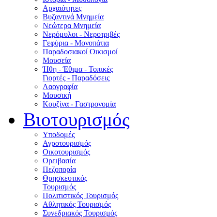
Αρχαιότητες
Βυζαντινά Μνημεία
Νεώτερα Μνημεία
Νερόμυλοι - Nεροτριβές
Γεφύρια - Μονοπάτια
Παραδοσιακοί Οικισμοί
Μουσεία
Ήθη - Έθιμα - Τοπικές
Γιορτές - Παραδόσεις
Λαογραφία
Μουσική
Κουζίνα - Γαστρονομία
Βιοτουρισμός
Υποδομές
Αγροτουρισμός
Οικοτουρισμός
Ορειβασία
Πεζοπορία
Θρησκευτικός
Τουρισμός
Πολιτιστικός Τουρισμός
Αθλητικός Τουρισμός
Συνεδριακός Τουρισμός