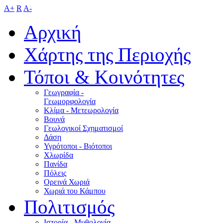
A+
R
A-
Αρχική
Χάρτης της Περιοχής
Τόποι & Κοινότητες
Γεωγραφία -
Γεωμορφολογία
Κλίμα - Mετεωρολογία
Βουνά
Γεωλογικοί Σχηματισμοί
Δάση
Υγρότοποι - Βιότοποι
Χλωρίδα
Πανίδα
Πόλεις
Ορεινά Χωριά
Χωριά του Κάμπου
Πολιτισμός
Ιστορία - Μυθολογία