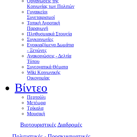
Οργανώσεις της
Κοινωνίας των Πολιτών
Γυναικείοι
Συνεταιρισμοί
Τοπική Αγροτική
Παραγωγή
Πληθυσμιακά Στοιχεία
Συγκοινωνίες
Ενοικιαζόμενα Δωμάτια
- Ξενώνες
Ανακοινώσεις - Δελτία
Τύπου
Συνεργατικά Θέματα
Wiki Κοινωνικής
Οικονομίας
Βίντεο
Περτούλι
Μετέωρα
Τρίκαλα
Μουσική
Βιοτουριστικές Διαδρομές
Πολιτιστικές - Προσκυνηματικές