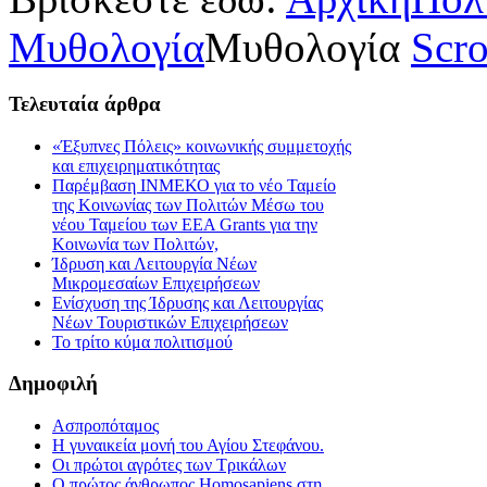
Μυθολογία
Μυθολογία
Scro
Τελευταία
άρθρα
«Έξυπνες Πόλεις» κοινωνικής συμμετοχής
και επιχειρηματικότητας
Παρέμβαση ΙΝΜΕΚΟ για το νέο Ταμείο
της Κοινωνίας των Πολιτών Μέσω του
νέου Ταμείου των ΕΕΑ Grants για την
Κοινωνία των Πολιτών,
Ίδρυση και Λειτουργία Νέων
Μικρομεσαίων Επιχειρήσεων
Ενίσχυση της Ίδρυσης και Λειτουργίας
Νέων Τουριστικών Επιχειρήσεων
Το τρίτο κύμα πολιτισμού
Δημοφιλή
Ασπροπόταμος
Η γυναικεία μονή του Αγίου Στεφάνου.
Οι πρώτοι αγρότες των Τρικάλων
Ο πρώτος άνθρωπος Homosapiens στη