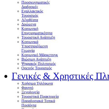
Προσκυνηματικές
Διαδρομές
Εναλλακτικός
Τουρισμός
Αξιοθέατα
Δρώμενα
Κοινωνική
Επιχειρηματικότητα
Τουριστική Ανάπτυξη
Κοινωνικά
Υποστηριζόμενη
Γεωργία
Κοινωνικό Μάρκετινγκ
Βιώσιμη Ανάπτυξη
Ψηφιακός Πολιτισμός
Ορεινός Τουρισμός
Γενικές & Χρηστικές Πλ
Χρήσιμα Τηλέφωνα
Φαγητό
Ξενοδοχεία
Τουριστικά Πρακτορεία
Παραδοσιακά Τοπικά
Προϊόντα