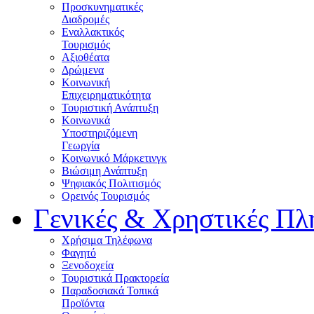
Προσκυνηματικές
Διαδρομές
Εναλλακτικός
Τουρισμός
Αξιοθέατα
Δρώμενα
Κοινωνική
Επιχειρηματικότητα
Τουριστική Ανάπτυξη
Κοινωνικά
Υποστηριζόμενη
Γεωργία
Κοινωνικό Μάρκετινγκ
Βιώσιμη Ανάπτυξη
Ψηφιακός Πολιτισμός
Ορεινός Τουρισμός
Γενικές & Χρηστικές Πλ
Χρήσιμα Τηλέφωνα
Φαγητό
Ξενοδοχεία
Τουριστικά Πρακτορεία
Παραδοσιακά Τοπικά
Προϊόντα