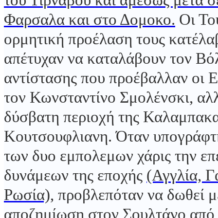
του Τιρνάβου και αμέσως μετά σ
Φαρσαλα και στο Δομοκο.
Οι Το
ορμητική προέλαση τους κατέλα
απέτυχαν να καταλάβουν τον Βόλ
αντίστασης που προέβαλλαν οι Ε
τον Κωνσταντίνο Σμολένσκι, αλλ
δύσβατη περιοχή της Καλαμπακα
Κουτσουφλιανη. Όταν υπογράφτ
των δυο εμπολεμων χάρις την ε
δυνάμεων της εποχής
(Αγγλία, Γ
Ρωσία),
προβλεπόταν να δωθεί μ
αποζημίωση στον Σουλτάνο από 