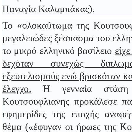
Παναγία Καλαμπάκας).
Το «ολοκαύτωμα της Κουτσουφ
μεγαλειώδες ξέσπασμα του ελλη
το μικρό ελληνικό βασίλειο
είχε
δεχόταν συνεχώς διπλωμ
εξευτελισμούς ενώ βρισκόταν κα
έλεγχο.
Η γενναία στάση
Κουτσουφλιανης προκάλεσε παν
εφημερίδες της εποχής αναφέ
θέμα («έφυγαν οι ήρωες της Κ