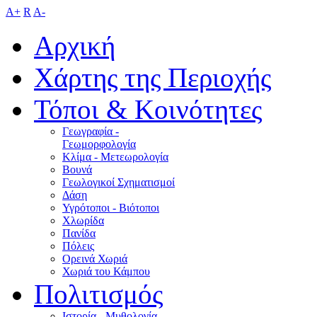
A+
R
A-
Αρχική
Χάρτης της Περιοχής
Τόποι & Κοινότητες
Γεωγραφία -
Γεωμορφολογία
Κλίμα - Mετεωρολογία
Βουνά
Γεωλογικοί Σχηματισμοί
Δάση
Υγρότοποι - Βιότοποι
Χλωρίδα
Πανίδα
Πόλεις
Ορεινά Χωριά
Χωριά του Κάμπου
Πολιτισμός
Ιστορία - Μυθολογία