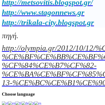
http://metsovitis.blogspot.gr/
http://www.stagonnews.gr
http://trikala-city.blogspot.gr
πηγή.
http://olympia.gr/2012/10/1
%CE%BF%CE%BB%CE%BF%
%CF%84%CE%B7%CF%82-
%CE%BA%CE%BF%CF%85%
13-%CE%BC%CE%B1%CE%90
Choose
language