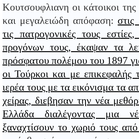
Κουτσουφλιανη οι κάτοικοι της
και μεγαλειώδη απόφαση:
στις
τις πατρογονικές τους εστίες
προγόνων τους, έκαψαν τα λ
πρόσφατου πολέμου του 1897 γι
οι Τούρκοι και με επικεφαλής 
ιερέα τους με τα εικόνισμα τα α
χείρας, διεβησαν την νέα μεθό
Ελλάδα διαλέγοντας μια ν
ξαναχτίσουν το χωριό τους απ