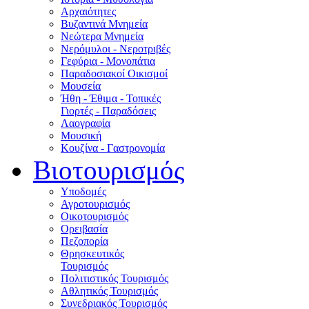
Αρχαιότητες
Βυζαντινά Μνημεία
Νεώτερα Μνημεία
Νερόμυλοι - Nεροτριβές
Γεφύρια - Μονοπάτια
Παραδοσιακοί Οικισμοί
Μουσεία
Ήθη - Έθιμα - Τοπικές
Γιορτές - Παραδόσεις
Λαογραφία
Μουσική
Κουζίνα - Γαστρονομία
Βιοτουρισμός
Υποδομές
Αγροτουρισμός
Οικοτουρισμός
Ορειβασία
Πεζοπορία
Θρησκευτικός
Τουρισμός
Πολιτιστικός Τουρισμός
Αθλητικός Τουρισμός
Συνεδριακός Τουρισμός