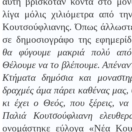
αυτή βρισκόταν κοντά στο μον
λίγα μόλις χιλιόμετρα από τη
Κουτσούφλιανης. Όπως άλλωστε 
σε δημοσιογράφο της εφημερί
θα φύγουμε μακριά πολύ απ
Θέλουμε να το
βλέπουμε. Απέναν
Κτήματα δημόσια και μοναστηρι
δραχμές άμα πάρει καθένας μας, θ
κι έχει ο Θεός, που ξέρεις, ν
Παλιά Κουτσούφλιανη ελευθερ
ονομάστηκε εύλογα «Νέα Κου