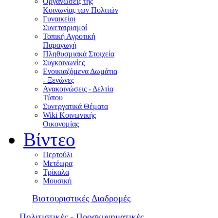
Οργανώσεις της
Κοινωνίας των Πολιτών
Γυναικείοι
Συνεταιρισμοί
Τοπική Αγροτική
Παραγωγή
Πληθυσμιακά Στοιχεία
Συγκοινωνίες
Ενοικιαζόμενα Δωμάτια
- Ξενώνες
Ανακοινώσεις - Δελτία
Τύπου
Συνεργατικά Θέματα
Wiki Κοινωνικής
Οικονομίας
Βίντεο
Περτούλι
Μετέωρα
Τρίκαλα
Μουσική
Βιοτουριστικές Διαδρομές
Πολιτιστικές - Προσκυνηματικές