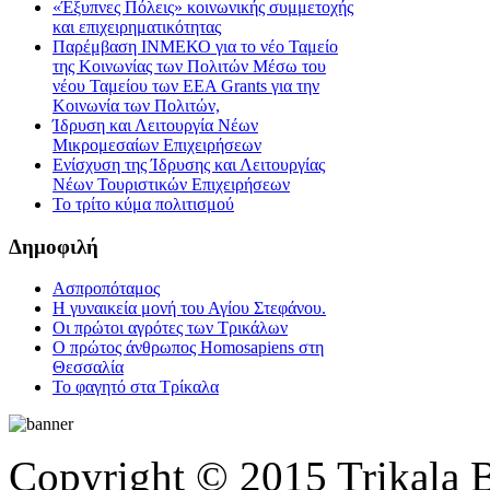
«Έξυπνες Πόλεις» κοινωνικής συμμετοχής
και επιχειρηματικότητας
Παρέμβαση ΙΝΜΕΚΟ για το νέο Ταμείο
της Κοινωνίας των Πολιτών Μέσω του
νέου Ταμείου των ΕΕΑ Grants για την
Κοινωνία των Πολιτών,
Ίδρυση και Λειτουργία Νέων
Μικρομεσαίων Επιχειρήσεων
Ενίσχυση της Ίδρυσης και Λειτουργίας
Νέων Τουριστικών Επιχειρήσεων
Το τρίτο κύμα πολιτισμού
Δημοφιλή
Ασπροπόταμος
Η γυναικεία μονή του Αγίου Στεφάνου.
Οι πρώτοι αγρότες των Τρικάλων
Ο πρώτος άνθρωπος Homosapiens στη
Θεσσαλία
Το φαγητό στα Τρίκαλα
Copyright © 2015 Trikala 