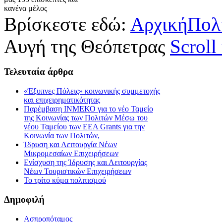
κανένα μέλος
Βρίσκεστε εδώ:
Αρχική
Πολ
Αυγή της Θεόπετρας
Scroll
Τελευταία
άρθρα
«Έξυπνες Πόλεις» κοινωνικής συμμετοχής
και επιχειρηματικότητας
Παρέμβαση ΙΝΜΕΚΟ για το νέο Ταμείο
της Κοινωνίας των Πολιτών Μέσω του
νέου Ταμείου των ΕΕΑ Grants για την
Κοινωνία των Πολιτών,
Ίδρυση και Λειτουργία Νέων
Μικρομεσαίων Επιχειρήσεων
Ενίσχυση της Ίδρυσης και Λειτουργίας
Νέων Τουριστικών Επιχειρήσεων
Το τρίτο κύμα πολιτισμού
Δημοφιλή
Ασπροπόταμος