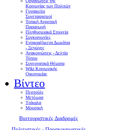
Οργανώσεις της
Κοινωνίας των Πολιτών
Γυναικείοι
Συνεταιρισμοί
Τοπική Αγροτική
Παραγωγή
Πληθυσμιακά Στοιχεία
Συγκοινωνίες
Ενοικιαζόμενα Δωμάτια
- Ξενώνες
Ανακοινώσεις - Δελτία
Τύπου
Συνεργατικά Θέματα
Wiki Κοινωνικής
Οικονομίας
Βίντεο
Περτούλι
Μετέωρα
Τρίκαλα
Μουσική
Βιοτουριστικές Διαδρομές
Πολιτιστικές - Προσκυνηματικές