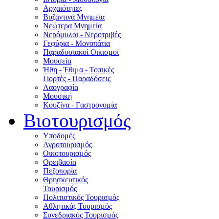
Αρχαιότητες
Βυζαντινά Μνημεία
Νεώτερα Μνημεία
Νερόμυλοι - Nεροτριβές
Γεφύρια - Μονοπάτια
Παραδοσιακοί Οικισμοί
Μουσεία
Ήθη - Έθιμα - Τοπικές
Γιορτές - Παραδόσεις
Λαογραφία
Μουσική
Κουζίνα - Γαστρονομία
Βιοτουρισμός
Υποδομές
Αγροτουρισμός
Οικοτουρισμός
Ορειβασία
Πεζοπορία
Θρησκευτικός
Τουρισμός
Πολιτιστικός Τουρισμός
Αθλητικός Τουρισμός
Συνεδριακός Τουρισμός