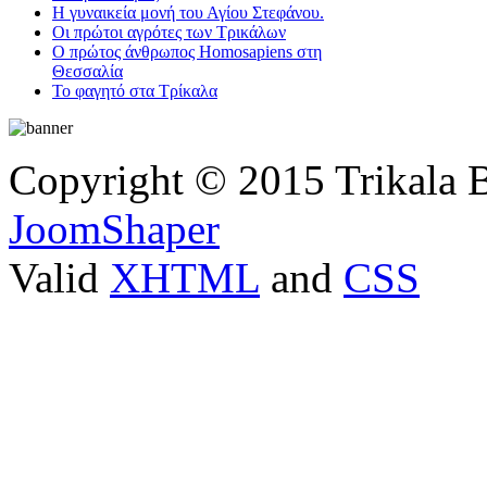
Η γυναικεία μονή του Αγίου Στεφάνου.
Οι πρώτοι αγρότες των Τρικάλων
Ο πρώτος άνθρωπος Homosapiens στη
Θεσσαλία
Το φαγητό στα Τρίκαλα
Copyright © 2015 Trikala 
JoomShaper
Valid
XHTML
and
CSS