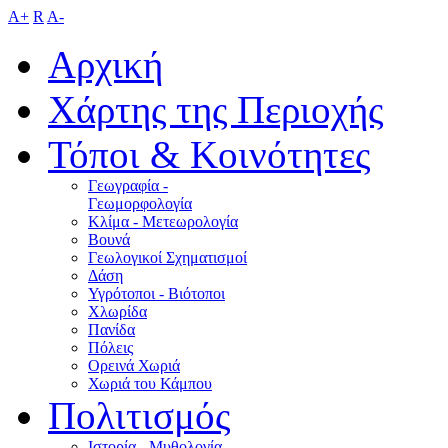
A+
R
A-
Αρχική
Χάρτης της Περιοχής
Τόποι & Κοινότητες
Γεωγραφία -
Γεωμορφολογία
Κλίμα - Mετεωρολογία
Βουνά
Γεωλογικοί Σχηματισμοί
Δάση
Υγρότοποι - Βιότοποι
Χλωρίδα
Πανίδα
Πόλεις
Ορεινά Χωριά
Χωριά του Κάμπου
Πολιτισμός
Ιστορία - Μυθολογία