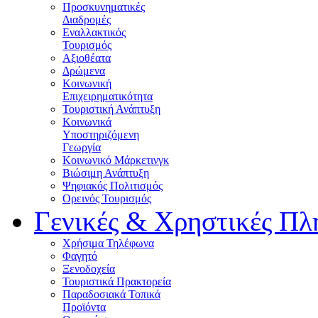
Προσκυνηματικές
Διαδρομές
Εναλλακτικός
Τουρισμός
Αξιοθέατα
Δρώμενα
Κοινωνική
Επιχειρηματικότητα
Τουριστική Ανάπτυξη
Κοινωνικά
Υποστηριζόμενη
Γεωργία
Κοινωνικό Μάρκετινγκ
Βιώσιμη Ανάπτυξη
Ψηφιακός Πολιτισμός
Ορεινός Τουρισμός
Γενικές & Χρηστικές Πλ
Χρήσιμα Τηλέφωνα
Φαγητό
Ξενοδοχεία
Τουριστικά Πρακτορεία
Παραδοσιακά Τοπικά
Προϊόντα