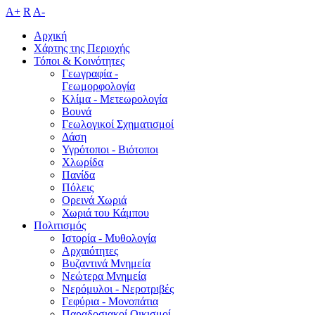
A+
R
A-
Αρχική
Χάρτης της Περιοχής
Τόποι & Κοινότητες
Γεωγραφία -
Γεωμορφολογία
Κλίμα - Mετεωρολογία
Βουνά
Γεωλογικοί Σχηματισμοί
Δάση
Υγρότοποι - Βιότοποι
Χλωρίδα
Πανίδα
Πόλεις
Ορεινά Χωριά
Χωριά του Κάμπου
Πολιτισμός
Ιστορία - Μυθολογία
Αρχαιότητες
Βυζαντινά Μνημεία
Νεώτερα Μνημεία
Νερόμυλοι - Nεροτριβές
Γεφύρια - Μονοπάτια
Παραδοσιακοί Οικισμοί