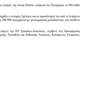
ις πλαγιές της νότιας Πίνδου, ανάμεσα στα Τζουμέρκα, το Μέτσοβο
 πηγάζει ο ποταμός Αχελώος και οι παραπόταμοί του από το λεγόμενο
η 280.000 στρεμμάτων με φυσιογραφική μοναδικότητα που συνθέτει
πάρετε την ΕΟ Τρικάλων-Ιωαννίνων, στρίβετε στη διασταύρωση
ρρόης, Πολυθέας και Ανθούσας, Χαλικίου, Κατάφυτου, Στεφανίου,