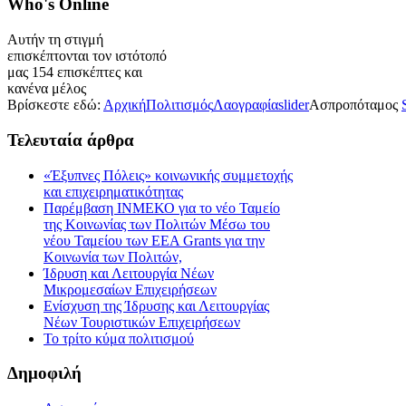
Who's
Online
Αυτήν τη στιγμή
επισκέπτονται τον ιστότοπό
μας 154 επισκέπτες και
κανένα μέλος
Βρίσκεστε εδώ:
Αρχική
Πολιτισμός
Λαογραφία
slider
Ασπροπόταμος
Τελευταία
άρθρα
«Έξυπνες Πόλεις» κοινωνικής συμμετοχής
και επιχειρηματικότητας
Παρέμβαση ΙΝΜΕΚΟ για το νέο Ταμείο
της Κοινωνίας των Πολιτών Μέσω του
νέου Ταμείου των ΕΕΑ Grants για την
Κοινωνία των Πολιτών,
Ίδρυση και Λειτουργία Νέων
Μικρομεσαίων Επιχειρήσεων
Ενίσχυση της Ίδρυσης και Λειτουργίας
Νέων Τουριστικών Επιχειρήσεων
Το τρίτο κύμα πολιτισμού
Δημοφιλή