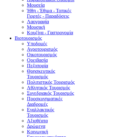
Μουσεία
Ήθη - Έθιμα - Τοπικές
Γιορτές - Παραδόσεις
Λαογραφία
Μουσική
Κουζίνα - Γαστρονομία
Βιοτουρισμός
Υποδομές
Αγροτουρισμός
Οικοτουρισμός
Ορειβασία
Πεζοπορία
Θρησκευτικός
Τουρισμός
Πολιτιστικός Τουρισμός
Αθλητικός Τουρισμός
Συνεδριακός Τουρισμός
Προσκυνηματικές
Διαδρομές
Εναλλακτικός
Τουρισμός
Αξιοθέατα
Δρώμενα
Κοινωνική