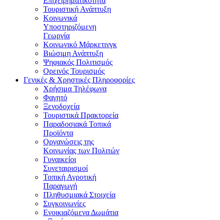
Επιχειρηματικότητα
Τουριστική Ανάπτυξη
Κοινωνικά
Υποστηριζόμενη
Γεωργία
Κοινωνικό Μάρκετινγκ
Βιώσιμη Ανάπτυξη
Ψηφιακός Πολιτισμός
Ορεινός Τουρισμός
Γενικές & Χρηστικές Πληροφορίες
Χρήσιμα Τηλέφωνα
Φαγητό
Ξενοδοχεία
Τουριστικά Πρακτορεία
Παραδοσιακά Τοπικά
Προϊόντα
Οργανώσεις της
Κοινωνίας των Πολιτών
Γυναικείοι
Συνεταιρισμοί
Τοπική Αγροτική
Παραγωγή
Πληθυσμιακά Στοιχεία
Συγκοινωνίες
Ενοικιαζόμενα Δωμάτια