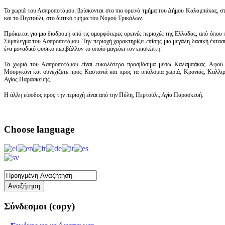
Τα χωριά του Ασπροποτάμου: βρίσκονται στο πιο ορεινό τμήμα του Δήμου Καλαμπάκας, στ
και το Περτούλι, στο δυτικό τμήμα του Νομού Τρικάλων.
Πρόκειται για μια διαδρομή από τις ομορφότερες ορεινές περιοχές της Ελλάδας, από όπου
Σύμπλεγμα του Ασπροποτάμου. Την περιοχή χαρακτηρίζει επίσης μια μεγάλη δασική έκτασ
ένα μοναδικό φυσικό περιβάλλον το οποίο μαγεύει τον επισκέπτη.
Τα χωριά του Ασπροποτάμου είναι ευκολότερα προσβάσιμα μέσω Καλαμπάκας. Αφού 
Μουργκάνι και συνεχίζετε προς Καστανιά και προς τα υπόλοιπα χωριά, Κρανιάς, Καλλι
Αγίας Παρασκευής.
Η άλλη είσοδος προς την περιοχή είναι από την Πύλη, Περτούλι, Αγία Παρασκευή.
Choose
language
Σύνδεσμοι
(copy)