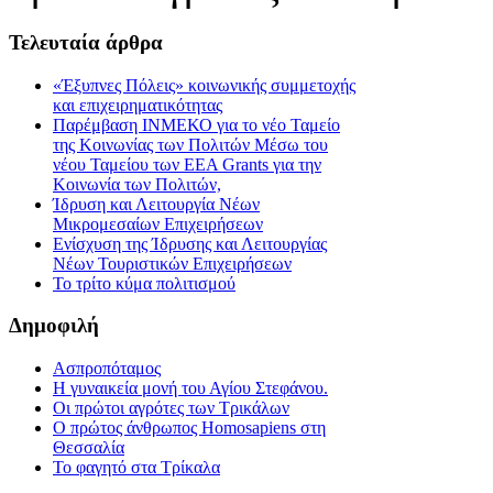
Τελευταία
άρθρα
«Έξυπνες Πόλεις» κοινωνικής συμμετοχής
και επιχειρηματικότητας
Παρέμβαση ΙΝΜΕΚΟ για το νέο Ταμείο
της Κοινωνίας των Πολιτών Μέσω του
νέου Ταμείου των ΕΕΑ Grants για την
Κοινωνία των Πολιτών,
Ίδρυση και Λειτουργία Νέων
Μικρομεσαίων Επιχειρήσεων
Ενίσχυση της Ίδρυσης και Λειτουργίας
Νέων Τουριστικών Επιχειρήσεων
Το τρίτο κύμα πολιτισμού
Δημοφιλή
Ασπροπόταμος
Η γυναικεία μονή του Αγίου Στεφάνου.
Οι πρώτοι αγρότες των Τρικάλων
Ο πρώτος άνθρωπος Homosapiens στη
Θεσσαλία
Το φαγητό στα Τρίκαλα