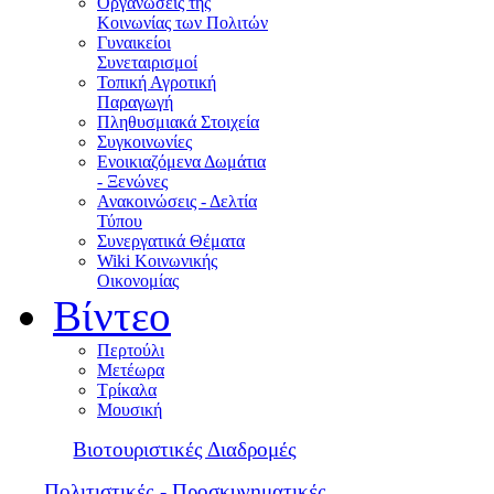
Οργανώσεις της
Κοινωνίας των Πολιτών
Γυναικείοι
Συνεταιρισμοί
Τοπική Αγροτική
Παραγωγή
Πληθυσμιακά Στοιχεία
Συγκοινωνίες
Ενοικιαζόμενα Δωμάτια
- Ξενώνες
Ανακοινώσεις - Δελτία
Τύπου
Συνεργατικά Θέματα
Wiki Κοινωνικής
Οικονομίας
Βίντεο
Περτούλι
Μετέωρα
Τρίκαλα
Μουσική
Βιοτουριστικές Διαδρομές
Πολιτιστικές - Προσκυνηματικές