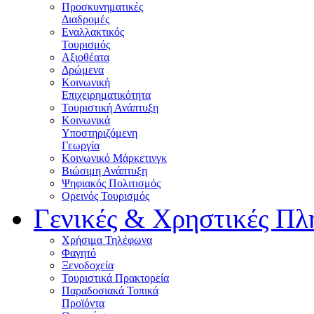
Προσκυνηματικές
Διαδρομές
Εναλλακτικός
Τουρισμός
Αξιοθέατα
Δρώμενα
Κοινωνική
Επιχειρηματικότητα
Τουριστική Ανάπτυξη
Κοινωνικά
Υποστηριζόμενη
Γεωργία
Κοινωνικό Μάρκετινγκ
Βιώσιμη Ανάπτυξη
Ψηφιακός Πολιτισμός
Ορεινός Τουρισμός
Γενικές & Χρηστικές Πλ
Χρήσιμα Τηλέφωνα
Φαγητό
Ξενοδοχεία
Τουριστικά Πρακτορεία
Παραδοσιακά Τοπικά
Προϊόντα