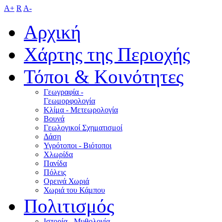
A+
R
A-
Αρχική
Χάρτης της Περιοχής
Τόποι & Κοινότητες
Γεωγραφία -
Γεωμορφολογία
Κλίμα - Mετεωρολογία
Βουνά
Γεωλογικοί Σχηματισμοί
Δάση
Υγρότοποι - Βιότοποι
Χλωρίδα
Πανίδα
Πόλεις
Ορεινά Χωριά
Χωριά του Κάμπου
Πολιτισμός
Ιστορία - Μυθολογία