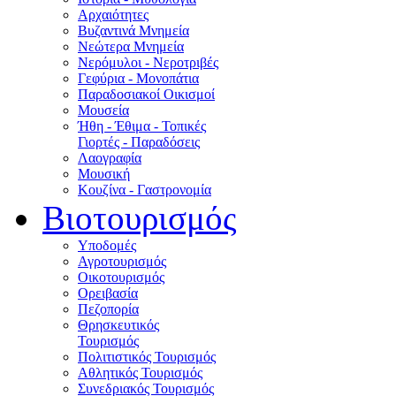
Αρχαιότητες
Βυζαντινά Μνημεία
Νεώτερα Μνημεία
Νερόμυλοι - Nεροτριβές
Γεφύρια - Μονοπάτια
Παραδοσιακοί Οικισμοί
Μουσεία
Ήθη - Έθιμα - Τοπικές
Γιορτές - Παραδόσεις
Λαογραφία
Μουσική
Κουζίνα - Γαστρονομία
Βιοτουρισμός
Υποδομές
Αγροτουρισμός
Οικοτουρισμός
Ορειβασία
Πεζοπορία
Θρησκευτικός
Τουρισμός
Πολιτιστικός Τουρισμός
Αθλητικός Τουρισμός
Συνεδριακός Τουρισμός