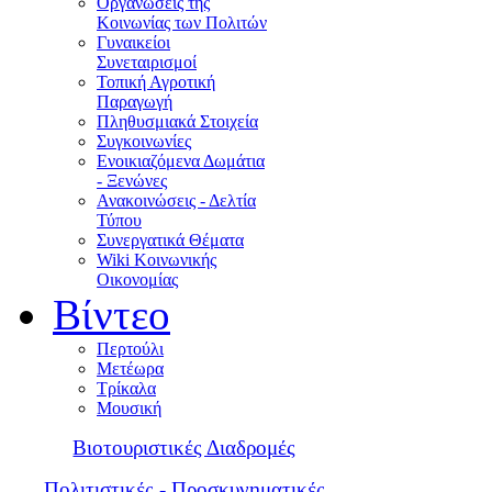
Οργανώσεις της
Κοινωνίας των Πολιτών
Γυναικείοι
Συνεταιρισμοί
Τοπική Αγροτική
Παραγωγή
Πληθυσμιακά Στοιχεία
Συγκοινωνίες
Ενοικιαζόμενα Δωμάτια
- Ξενώνες
Ανακοινώσεις - Δελτία
Τύπου
Συνεργατικά Θέματα
Wiki Κοινωνικής
Οικονομίας
Βίντεο
Περτούλι
Μετέωρα
Τρίκαλα
Μουσική
Βιοτουριστικές Διαδρομές
Πολιτιστικές - Προσκυνηματικές