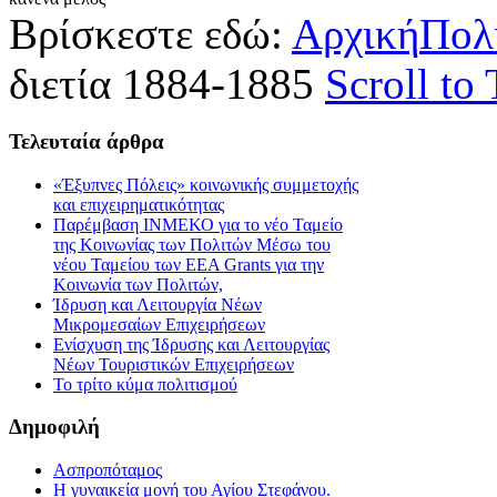
Βρίσκεστε εδώ:
Αρχική
Πολ
διετία 1884-1885
Scroll to
Τελευταία
άρθρα
«Έξυπνες Πόλεις» κοινωνικής συμμετοχής
και επιχειρηματικότητας
Παρέμβαση ΙΝΜΕΚΟ για το νέο Ταμείο
της Κοινωνίας των Πολιτών Μέσω του
νέου Ταμείου των ΕΕΑ Grants για την
Κοινωνία των Πολιτών,
Ίδρυση και Λειτουργία Νέων
Μικρομεσαίων Επιχειρήσεων
Ενίσχυση της Ίδρυσης και Λειτουργίας
Νέων Τουριστικών Επιχειρήσεων
Το τρίτο κύμα πολιτισμού
Δημοφιλή
Ασπροπόταμος
Η γυναικεία μονή του Αγίου Στεφάνου.