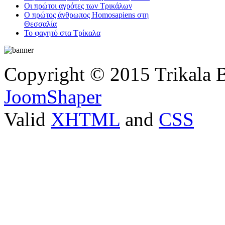
Οι πρώτοι αγρότες των Τρικάλων
Ο πρώτος άνθρωπος Homosapiens στη
Θεσσαλία
Το φαγητό στα Τρίκαλα
Copyright © 2015 Trikala 
JoomShaper
Valid
XHTML
and
CSS