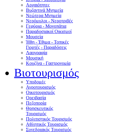
Αρχαιότητες
Βυζαντινά Μνημεία
Νεώτερα Μνημεία
Νερόμυλοι - Nεροτριβές
Γεφύρια - Μονοπάτια
Παραδοσιακοί Οικισμοί
Μουσεία
Ήθη - Έθιμα - Τοπικές
Γιορτές - Παραδόσεις
Λαογραφία
Μουσική
Κουζίνα - Γαστρονομία
Βιοτουρισμός
Υποδομές
Αγροτουρισμός
Οικοτουρισμός
Ορειβασία
Πεζοπορία
Θρησκευτικός
Τουρισμός
Πολιτιστικός Τουρισμός
Αθλητικός Τουρισμός
Συνεδριακός Τουρισμός