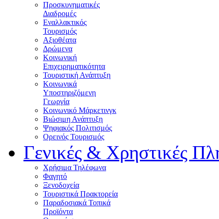
Προσκυνηματικές
Διαδρομές
Εναλλακτικός
Τουρισμός
Αξιοθέατα
Δρώμενα
Κοινωνική
Επιχειρηματικότητα
Τουριστική Ανάπτυξη
Κοινωνικά
Υποστηριζόμενη
Γεωργία
Κοινωνικό Μάρκετινγκ
Βιώσιμη Ανάπτυξη
Ψηφιακός Πολιτισμός
Ορεινός Τουρισμός
Γενικές & Χρηστικές Πλ
Χρήσιμα Τηλέφωνα
Φαγητό
Ξενοδοχεία
Τουριστικά Πρακτορεία
Παραδοσιακά Τοπικά
Προϊόντα