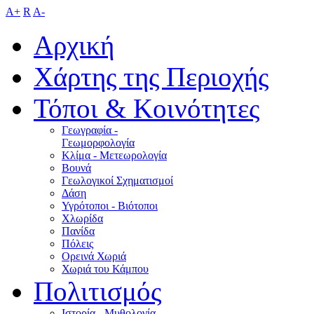
A+
R
A-
Αρχική
Χάρτης της Περιοχής
Τόποι & Κοινότητες
Γεωγραφία -
Γεωμορφολογία
Κλίμα - Mετεωρολογία
Βουνά
Γεωλογικοί Σχηματισμοί
Δάση
Υγρότοποι - Βιότοποι
Χλωρίδα
Πανίδα
Πόλεις
Ορεινά Χωριά
Χωριά του Κάμπου
Πολιτισμός
Ιστορία - Μυθολογία