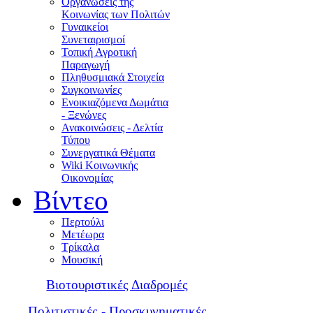
Οργανώσεις της
Κοινωνίας των Πολιτών
Γυναικείοι
Συνεταιρισμοί
Τοπική Αγροτική
Παραγωγή
Πληθυσμιακά Στοιχεία
Συγκοινωνίες
Ενοικιαζόμενα Δωμάτια
- Ξενώνες
Ανακοινώσεις - Δελτία
Τύπου
Συνεργατικά Θέματα
Wiki Κοινωνικής
Οικονομίας
Βίντεο
Περτούλι
Μετέωρα
Τρίκαλα
Μουσική
Βιοτουριστικές Διαδρομές
Πολιτιστικές - Προσκυνηματικές