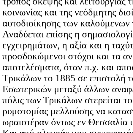
τρόπος σκέψης και λειτουργίας 
κοινωνίας και της νεόδμητης διο
αυτοδιοίκησης των καλούμενων 
Αναδύεται επίσης η σημασιολογί
εγχειρημάτων, η αξία και η ταχύ
προσδοκώμενοι στόχοι και τα α
αποτελέσματα, όταν π.χ. και α
Τρικάλων το 1885 σε επιστολή τ
Εσωτερικών μεταξύ άλλων αναφ
πόλις των Τρικάλων στερείται το
ρυμοτομίας μελλούσης να κατασ
ωραιοτέραν όντως εν Θεσσαλία 
Και από πλευράς μου συγχαρητή