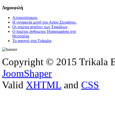
Δημοφιλή
Ασπροπόταμος
Η γυναικεία μονή του Αγίου Στεφάνου.
Οι πρώτοι αγρότες των Τρικάλων
Ο πρώτος άνθρωπος Homosapiens στη
Θεσσαλία
Το φαγητό στα Τρίκαλα
Copyright © 2015 Trikala 
JoomShaper
Valid
XHTML
and
CSS