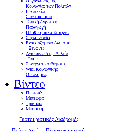
Οργανώσεις της
Κοινωνίας των Πολιτών
Γυναικείοι
Συνεταιρισμοί
Τοπική Αγροτική
Παραγωγή
Πληθυσμιακά Στοιχεία
Συγκοινωνίες
Ενοικιαζόμενα Δωμάτια
- Ξενώνες
Ανακοινώσεις - Δελτία
Τύπου
Συνεργατικά Θέματα
Wiki Κοινωνικής
Οικονομίας
Βίντεο
Περτούλι
Μετέωρα
Τρίκαλα
Μουσική
Βιοτουριστικές Διαδρομές
Πολιτιστικές - Προσκυνηματικές