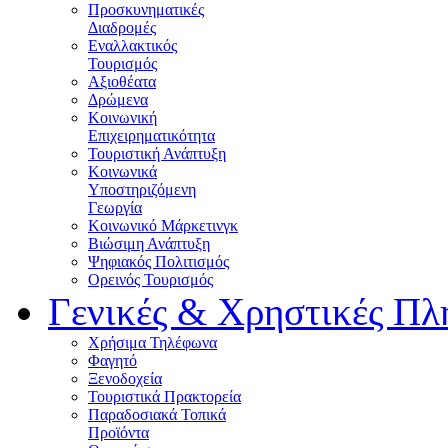
Προσκυνηματικές
Διαδρομές
Εναλλακτικός
Τουρισμός
Αξιοθέατα
Δρώμενα
Κοινωνική
Επιχειρηματικότητα
Τουριστική Ανάπτυξη
Κοινωνικά
Υποστηριζόμενη
Γεωργία
Κοινωνικό Μάρκετινγκ
Βιώσιμη Ανάπτυξη
Ψηφιακός Πολιτισμός
Ορεινός Τουρισμός
Γενικές & Χρηστικές Πλ
Χρήσιμα Τηλέφωνα
Φαγητό
Ξενοδοχεία
Τουριστικά Πρακτορεία
Παραδοσιακά Τοπικά
Προϊόντα