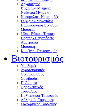
Αρχαιότητες
Βυζαντινά Μνημεία
Νεώτερα Μνημεία
Νερόμυλοι - Nεροτριβές
Γεφύρια - Μονοπάτια
Παραδοσιακοί Οικισμοί
Μουσεία
Ήθη - Έθιμα - Τοπικές
Γιορτές - Παραδόσεις
Λαογραφία
Μουσική
Κουζίνα - Γαστρονομία
Βιοτουρισμός
Υποδομές
Αγροτουρισμός
Οικοτουρισμός
Ορειβασία
Πεζοπορία
Θρησκευτικός
Τουρισμός
Πολιτιστικός Τουρισμός
Αθλητικός Τουρισμός
Συνεδριακός Τουρισμός