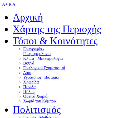
A+
R
A-
Αρχική
Χάρτης της Περιοχής
Τόποι & Κοινότητες
Γεωγραφία -
Γεωμορφολογία
Κλίμα - Mετεωρολογία
Βουνά
Γεωλογικοί Σχηματισμοί
Δάση
Υγρότοποι - Βιότοποι
Χλωρίδα
Πανίδα
Πόλεις
Ορεινά Χωριά
Χωριά του Κάμπου
Πολιτισμός
Ιστορία - Μυθολογία