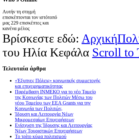
Αυτήν τη στιγμή
επισκέπτονται τον ιστότοπό
μας 229 επισκέπτες και
κανένα μέλος
Βρίσκεστε εδώ:
Αρχική
Πολ
του Ηλία Κεφάλα
Scroll to
Τελευταία
άρθρα
«Έξυπνες Πόλεις» κοινωνικής συμμετοχής
και επιχειρηματικότητας
Παρέμβαση ΙΝΜΕΚΟ για το νέο Ταμείο
της Κοινωνίας των Πολιτών Μέσω του
νέου Ταμείου των ΕΕΑ Grants για την
Κοινωνία των Πολιτών,
Ίδρυση και Λειτουργία Νέων
Μικρομεσαίων Επιχειρήσεων
Ενίσχυση της Ίδρυσης και Λειτουργίας
Νέων Τουριστικών Επιχειρήσεων
Το τρίτο κύμα πολιτισμού