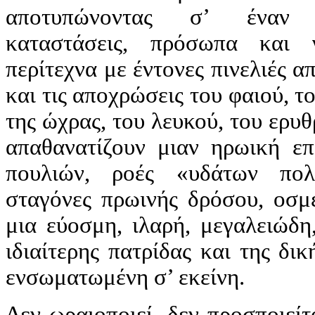
αποτυπώνοντας σ’ έναν 
καταστάσεις, πρόσωπα και γ
περίτεχνα με έντονες πινελιές 
και τις αποχρώσεις του φαιού, τ
της ώχρας, του λευκού, του ερυ
απαθανατίζουν μιαν ηρωική επ
πουλιών, ροές «υδάτων πο
σταγόνες πρωινής δρόσου, οσμέ
μια εύοσμη, ιλαρή, μεγαλειώδη
ιδιαίτερης πατρίδας και της δι
ενσωματωμένη σ’ εκείνη.
Δεν ωραιοποιεί, δεν προσποιείτ