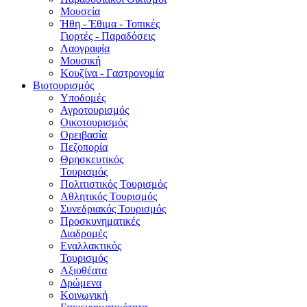
Μουσεία
Ήθη - Έθιμα - Τοπικές
Γιορτές - Παραδόσεις
Λαογραφία
Μουσική
Κουζίνα - Γαστρονομία
Βιοτουρισμός
Υποδομές
Αγροτουρισμός
Οικοτουρισμός
Ορειβασία
Πεζοπορία
Θρησκευτικός
Τουρισμός
Πολιτιστικός Τουρισμός
Αθλητικός Τουρισμός
Συνεδριακός Τουρισμός
Προσκυνηματικές
Διαδρομές
Εναλλακτικός
Τουρισμός
Αξιοθέατα
Δρώμενα
Κοινωνική