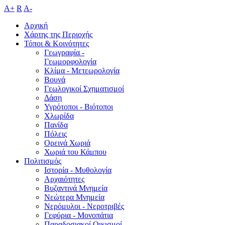
A+
R
A-
Αρχική
Χάρτης της Περιοχής
Τόποι & Κοινότητες
Γεωγραφία -
Γεωμορφολογία
Κλίμα - Mετεωρολογία
Βουνά
Γεωλογικοί Σχηματισμοί
Δάση
Υγρότοποι - Βιότοποι
Χλωρίδα
Πανίδα
Πόλεις
Ορεινά Χωριά
Χωριά του Κάμπου
Πολιτισμός
Ιστορία - Μυθολογία
Αρχαιότητες
Βυζαντινά Μνημεία
Νεώτερα Μνημεία
Νερόμυλοι - Nεροτριβές
Γεφύρια - Μονοπάτια
Παραδοσιακοί Οικισμοί