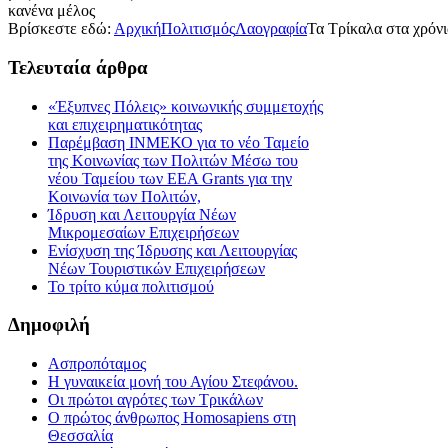
κανένα μέλος
Βρίσκεστε εδώ:
Αρχική
Πολιτισμός
Λαογραφία
Τα Τρίκαλα στα χρόνι
Τελευταία
άρθρα
«Έξυπνες Πόλεις» κοινωνικής συμμετοχής
και επιχειρηματικότητας
Παρέμβαση ΙΝΜΕΚΟ για το νέο Ταμείο
της Κοινωνίας των Πολιτών Μέσω του
νέου Ταμείου των ΕΕΑ Grants για την
Κοινωνία των Πολιτών,
Ίδρυση και Λειτουργία Νέων
Μικρομεσαίων Επιχειρήσεων
Ενίσχυση της Ίδρυσης και Λειτουργίας
Νέων Τουριστικών Επιχειρήσεων
Το τρίτο κύμα πολιτισμού
Δημοφιλή
Ασπροπόταμος
Η γυναικεία μονή του Αγίου Στεφάνου.
Οι πρώτοι αγρότες των Τρικάλων
Ο πρώτος άνθρωπος Homosapiens στη
Θεσσαλία