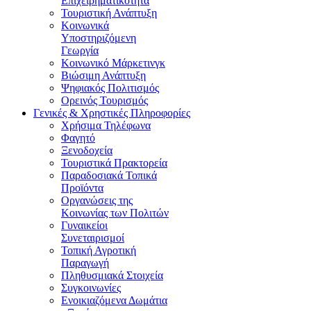
Επιχειρηματικότητα
Τουριστική Ανάπτυξη
Κοινωνικά
Υποστηριζόμενη
Γεωργία
Κοινωνικό Μάρκετινγκ
Βιώσιμη Ανάπτυξη
Ψηφιακός Πολιτισμός
Ορεινός Τουρισμός
Γενικές & Χρηστικές Πληροφορίες
Χρήσιμα Τηλέφωνα
Φαγητό
Ξενοδοχεία
Τουριστικά Πρακτορεία
Παραδοσιακά Τοπικά
Προϊόντα
Οργανώσεις της
Κοινωνίας των Πολιτών
Γυναικείοι
Συνεταιρισμοί
Τοπική Αγροτική
Παραγωγή
Πληθυσμιακά Στοιχεία
Συγκοινωνίες
Ενοικιαζόμενα Δωμάτια