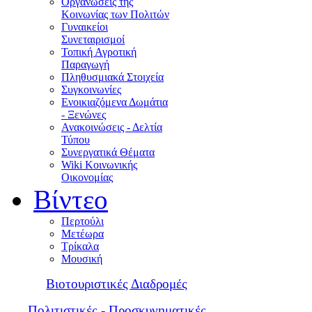
Οργανώσεις της
Κοινωνίας των Πολιτών
Γυναικείοι
Συνεταιρισμοί
Τοπική Αγροτική
Παραγωγή
Πληθυσμιακά Στοιχεία
Συγκοινωνίες
Ενοικιαζόμενα Δωμάτια
- Ξενώνες
Ανακοινώσεις - Δελτία
Τύπου
Συνεργατικά Θέματα
Wiki Κοινωνικής
Οικονομίας
Βίντεο
Περτούλι
Μετέωρα
Τρίκαλα
Μουσική
Βιοτουριστικές Διαδρομές
Πολιτιστικές - Προσκυνηματικές