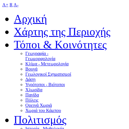
A+
R
A-
Αρχική
Χάρτης της Περιοχής
Τόποι & Κοινότητες
Γεωγραφία -
Γεωμορφολογία
Κλίμα - Mετεωρολογία
Βουνά
Γεωλογικοί Σχηματισμοί
Δάση
Υγρότοποι - Βιότοποι
Χλωρίδα
Πανίδα
Πόλεις
Ορεινά Χωριά
Χωριά του Κάμπου
Πολιτισμός
Ιστορία - Μυθολογία