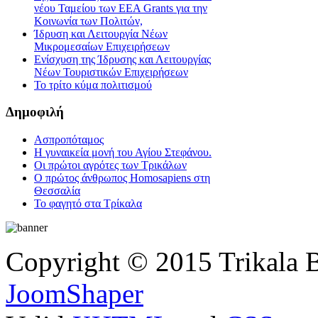
νέου Ταμείου των ΕΕΑ Grants για την
Κοινωνία των Πολιτών,
Ίδρυση και Λειτουργία Νέων
Μικρομεσαίων Επιχειρήσεων
Ενίσχυση της Ίδρυσης και Λειτουργίας
Νέων Τουριστικών Επιχειρήσεων
Το τρίτο κύμα πολιτισμού
Δημοφιλή
Ασπροπόταμος
Η γυναικεία μονή του Αγίου Στεφάνου.
Οι πρώτοι αγρότες των Τρικάλων
Ο πρώτος άνθρωπος Homosapiens στη
Θεσσαλία
Το φαγητό στα Τρίκαλα
Copyright © 2015 Trikala 
JoomShaper