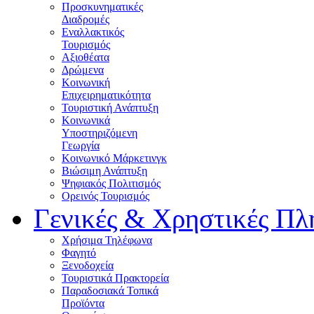
Προσκυνηματικές
Διαδρομές
Εναλλακτικός
Τουρισμός
Αξιοθέατα
Δρώμενα
Κοινωνική
Επιχειρηματικότητα
Τουριστική Ανάπτυξη
Κοινωνικά
Υποστηριζόμενη
Γεωργία
Κοινωνικό Μάρκετινγκ
Βιώσιμη Ανάπτυξη
Ψηφιακός Πολιτισμός
Ορεινός Τουρισμός
Γενικές & Χρηστικές Πλ
Χρήσιμα Τηλέφωνα
Φαγητό
Ξενοδοχεία
Τουριστικά Πρακτορεία
Παραδοσιακά Τοπικά
Προϊόντα