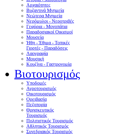
Αρχαιότητες
Βυζαντινά Μνημεία
Νεώτερα Μνημεία
Νερόμυλοι - Nεροτριβές
Γεφύρια - Μονοπάτια
Παραδοσιακοί Οικισμοί
Μουσεία
Ήθη - Έθιμα - Τοπικές
Γιορτές - Παραδόσεις
Λαογραφία
Μουσική
Κουζίνα - Γαστρονομία
Βιοτουρισμός
Υποδομές
Αγροτουρισμός
Οικοτουρισμός
Ορειβασία
Πεζοπορία
Θρησκευτικός
Τουρισμός
Πολιτιστικός Τουρισμός
Αθλητικός Τουρισμός
Συνεδριακός Τουρισμός