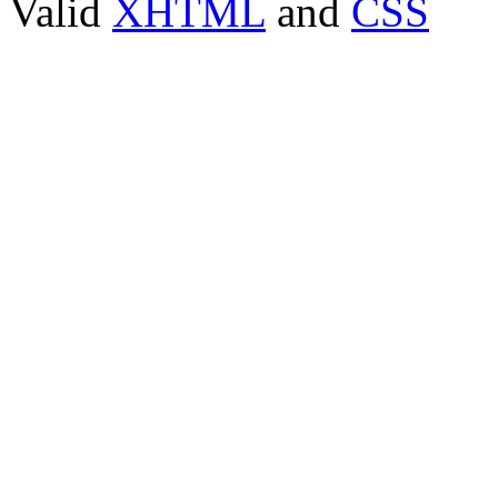
Valid
XHTML
and
CSS