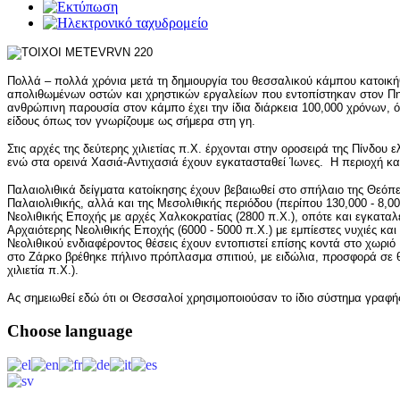
Πολλά – πολλά χρόνια μετά τη δημιουργία του θεσσαλικού κάμπου κατοικ
απολιθωμένων οστών και χρηστικών εργαλείων που εντοπίστηκαν στον Πηνε
ανθρώπινη παρουσία στον κάμπο έχει την ίδια διάρκεια 100,000 χρόνων, 
είδους όπως τον γνωρίζουμε ως σήμερα στη γη.
Στις αρχές της δεύτερης χιλιετίας π.Χ. έρχονται στην οροσειρά της Πίνδου 
ενώ στα ορεινά Χασιά-Αντιχασιά έχουν εγκατασταθεί Ίωνες. Η περιοχή κα
Παλαιολιθικά δείγματα κατοίκησης έχουν βεβαιωθεί στο σπήλαιο της Θεόπ
Παλαιολιθικής, αλλά και της Μεσολιθικής περιόδου (περίπου 130,000 - 8,000
Νεολιθικής Εποχής με αρχές Χαλκοκρατίας (2800 π.Χ.), οπότε και εγκαταλ
Αρχαιότερης Νεολιθικής Εποχής (6000 - 5000 π.Χ.) με εμπίεστες νυχιές και
Νεολιθικού ενδιαφέροντος θέσεις έχουν εντοπιστεί επίσης κοντά στο χωρ
στο Ζάρκο βρέθηκε πήλινο πρόπλασμα σπιτιού, με ειδώλια, προσφορά σε θ
χιλιετία π.Χ.).
Ας σημειωθεί εδώ ότι οι Θεσσαλοί χρησιμοποιούσαν το ίδιο σύστημα γραφή
Choose
language