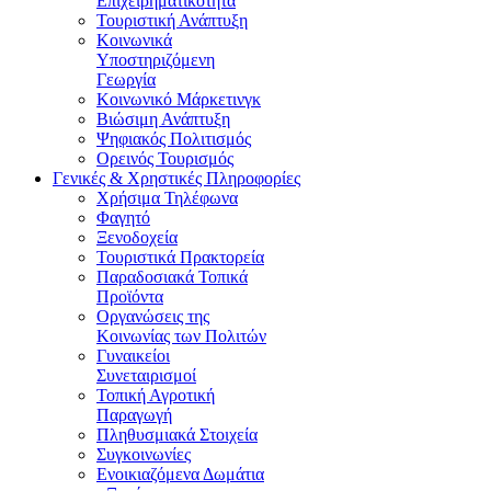
Επιχειρηματικότητα
Τουριστική Ανάπτυξη
Κοινωνικά
Υποστηριζόμενη
Γεωργία
Κοινωνικό Μάρκετινγκ
Βιώσιμη Ανάπτυξη
Ψηφιακός Πολιτισμός
Ορεινός Τουρισμός
Γενικές & Χρηστικές Πληροφορίες
Χρήσιμα Τηλέφωνα
Φαγητό
Ξενοδοχεία
Τουριστικά Πρακτορεία
Παραδοσιακά Τοπικά
Προϊόντα
Οργανώσεις της
Κοινωνίας των Πολιτών
Γυναικείοι
Συνεταιρισμοί
Τοπική Αγροτική
Παραγωγή
Πληθυσμιακά Στοιχεία
Συγκοινωνίες
Ενοικιαζόμενα Δωμάτια