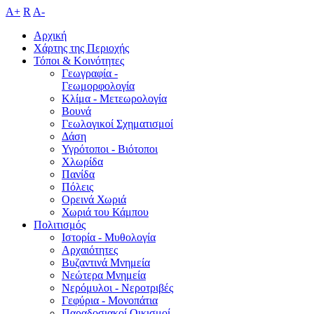
A+
R
A-
Αρχική
Χάρτης της Περιοχής
Τόποι & Κοινότητες
Γεωγραφία -
Γεωμορφολογία
Κλίμα - Mετεωρολογία
Βουνά
Γεωλογικοί Σχηματισμοί
Δάση
Υγρότοποι - Βιότοποι
Χλωρίδα
Πανίδα
Πόλεις
Ορεινά Χωριά
Χωριά του Κάμπου
Πολιτισμός
Ιστορία - Μυθολογία
Αρχαιότητες
Βυζαντινά Μνημεία
Νεώτερα Μνημεία
Νερόμυλοι - Nεροτριβές
Γεφύρια - Μονοπάτια
Παραδοσιακοί Οικισμοί