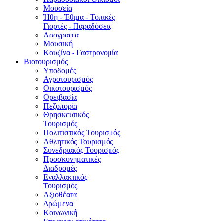
Μουσεία
Ήθη - Έθιμα - Τοπικές
Γιορτές - Παραδόσεις
Λαογραφία
Μουσική
Κουζίνα - Γαστρονομία
Βιοτουρισμός
Υποδομές
Αγροτουρισμός
Οικοτουρισμός
Ορειβασία
Πεζοπορία
Θρησκευτικός
Τουρισμός
Πολιτιστικός Τουρισμός
Αθλητικός Τουρισμός
Συνεδριακός Τουρισμός
Προσκυνηματικές
Διαδρομές
Εναλλακτικός
Τουρισμός
Αξιοθέατα
Δρώμενα
Κοινωνική