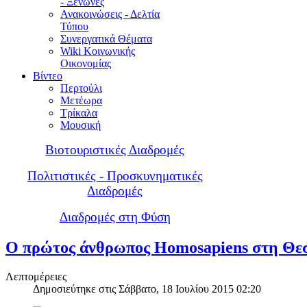
- Ξενώνες
Ανακοινώσεις - Δελτία
Τύπου
Συνεργατικά Θέματα
Wiki Κοινωνικής
Οικονομίας
Βίντεο
Περτούλι
Μετέωρα
Τρίκαλα
Μουσική
Βιοτουριστικές Διαδρομές
Πολιτιστικές - Προσκυνηματικές
Διαδρομές
Διαδρομές στη Φύση
Ο πρώτος άνθρωπος Homosapiens στη Θε
Λεπτομέρειες
Δημοσιεύτηκε στις Σάββατο, 18 Ιουλίου 2015 02:20