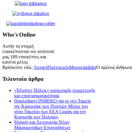
Who's
Online
Αυτήν τη στιγμή
επισκέπτονται τον ιστότοπό
μας 189 επισκέπτες και
κανένα μέλος
Βρίσκεστε εδώ:
Αρχική
Πολιτισμός
Μουσεία
slider
Ο πρώτος άνθρωπο
Τελευταία
άρθρα
«Έξυπνες Πόλεις» κοινωνικής συμμετοχής
και επιχειρηματικότητας
Παρέμβαση ΙΝΜΕΚΟ για το νέο Ταμείο
της Κοινωνίας των Πολιτών Μέσω του
νέου Ταμείου των ΕΕΑ Grants για την
Κοινωνία των Πολιτών,
Ίδρυση και Λειτουργία Νέων
Μικρομεσαίων Επιχειρήσεων