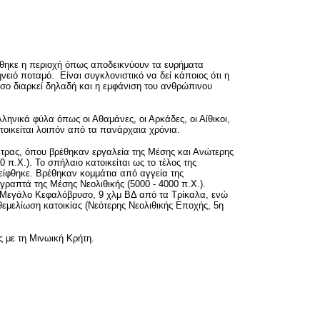
ήθηκε η περιοχή όπως αποδεικνύουν τα ευρήματα
ιό ποταμό. Είναι συγκλονιστικό να δεί κάποιος ότι η
όσο διαρκεί δηλαδή και η εμφάνιση του ανθρώπινου
ελληνικά φύλα όπως οι Αθαμάνες, οι Αρκάδες, οι Αίθικοι,
τοικείται λοιπόν από τα πανάρχαια χρόνια.
ετρας, όπου βρέθηκαν εργαλεία της Μέσης και Ανώτερης
 π.Χ.). Το σπήλαιο κατοικείται ως το τέλος της
είφθηκε. Βρέθηκαν κομμάτια από αγγεία της
 γραπτά της Μέσης Νεολιθικής (5000 - 4000 π.Χ.).
ιό Μεγάλο Κεφαλόβρυσο, 9 χλμ ΒΔ από τα Τρίκαλα, ενώ
εμελίωση κατοικίας (Νεότερης Νεολιθικής Εποχής, 5η
ς με τη Μινωική Κρήτη.