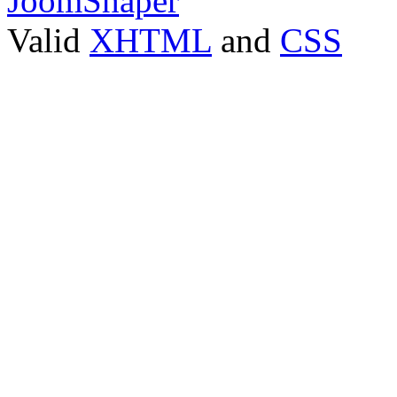
JoomShaper
Valid
XHTML
and
CSS