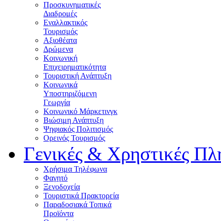
Προσκυνηματικές
Διαδρομές
Εναλλακτικός
Τουρισμός
Αξιοθέατα
Δρώμενα
Κοινωνική
Επιχειρηματικότητα
Τουριστική Ανάπτυξη
Κοινωνικά
Υποστηριζόμενη
Γεωργία
Κοινωνικό Μάρκετινγκ
Βιώσιμη Ανάπτυξη
Ψηφιακός Πολιτισμός
Ορεινός Τουρισμός
Γενικές & Χρηστικές Πλ
Χρήσιμα Τηλέφωνα
Φαγητό
Ξενοδοχεία
Τουριστικά Πρακτορεία
Παραδοσιακά Τοπικά
Προϊόντα