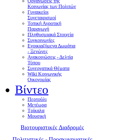
Οργανώσεις της
Κοινωνίας των Πολιτών
Γυναικείοι
Συνεταιρισμοί
Τοπική Αγροτική
Παραγωγή
Πληθυσμιακά Στοιχεία
Συγκοινωνίες
Ενοικιαζόμενα Δωμάτια
- Ξενώνες
Ανακοινώσεις - Δελτία
Τύπου
Συνεργατικά Θέματα
Wiki Κοινωνικής
Οικονομίας
Βίντεο
Περτούλι
Μετέωρα
Τρίκαλα
Μουσική
Βιοτουριστικές Διαδρομές
Πολιτιστικές - Προσκυνηματικές