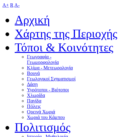
A+
R
A-
Αρχική
Χάρτης της Περιοχής
Τόποι & Κοινότητες
Γεωγραφία -
Γεωμορφολογία
Κλίμα - Mετεωρολογία
Βουνά
Γεωλογικοί Σχηματισμοί
Δάση
Υγρότοποι - Βιότοποι
Χλωρίδα
Πανίδα
Πόλεις
Ορεινά Χωριά
Χωριά του Κάμπου
Πολιτισμός
Ιστορία - Μυθολογία