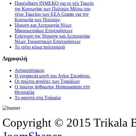
Παρέμβαση ΙΝΜΕΚΟ για το νέο Ταμείο
της Κοινωνίας των Πολιτών Μέσω του
νέου Ταμείου των ΕΕΑ Grants για την
Κοινωνία των Πολιτών,
Ίδρυση και Λειτουργία Νέων
Μικρομεσαίων Επιχειρήσεων
Ενίσχυση της Ίδρυσης και Λειτουργίας
Νέων Τουριστικών Επιχειρήσεων
Το τρίτο κύμα πολιτισμού
Δημοφιλή
Ασπροπόταμος
Η γυναικεία μονή του Αγίου Στεφάνου.
Οι πρώτοι αγρότες των Τρικάλων
Ο πρώτος άνθρωπος Homosapiens στη
Θεσσαλία
Το φαγητό στα Τρίκαλα
Copyright © 2015 Trikala 