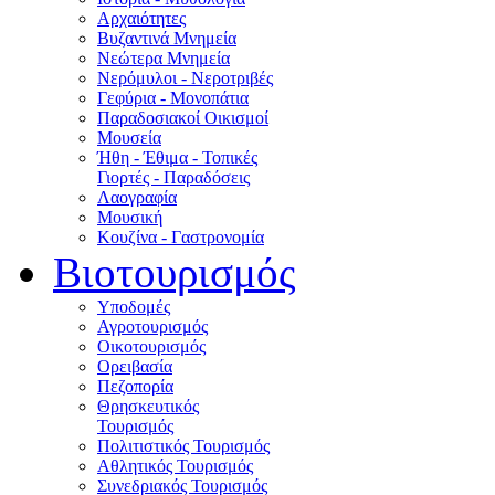
Αρχαιότητες
Βυζαντινά Μνημεία
Νεώτερα Μνημεία
Νερόμυλοι - Nεροτριβές
Γεφύρια - Μονοπάτια
Παραδοσιακοί Οικισμοί
Μουσεία
Ήθη - Έθιμα - Τοπικές
Γιορτές - Παραδόσεις
Λαογραφία
Μουσική
Κουζίνα - Γαστρονομία
Βιοτουρισμός
Υποδομές
Αγροτουρισμός
Οικοτουρισμός
Ορειβασία
Πεζοπορία
Θρησκευτικός
Τουρισμός
Πολιτιστικός Τουρισμός
Αθλητικός Τουρισμός
Συνεδριακός Τουρισμός