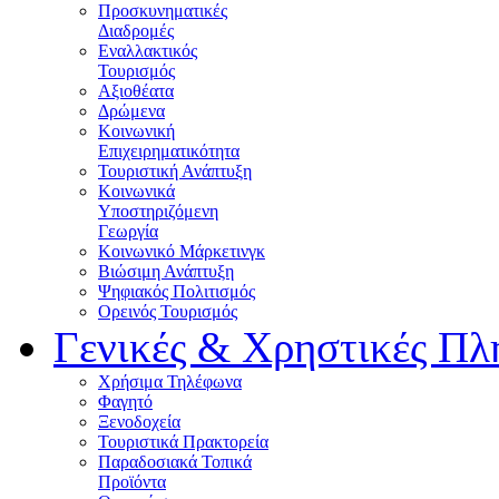
Προσκυνηματικές
Διαδρομές
Εναλλακτικός
Τουρισμός
Αξιοθέατα
Δρώμενα
Κοινωνική
Επιχειρηματικότητα
Τουριστική Ανάπτυξη
Κοινωνικά
Υποστηριζόμενη
Γεωργία
Κοινωνικό Μάρκετινγκ
Βιώσιμη Ανάπτυξη
Ψηφιακός Πολιτισμός
Ορεινός Τουρισμός
Γενικές & Χρηστικές Πλ
Χρήσιμα Τηλέφωνα
Φαγητό
Ξενοδοχεία
Τουριστικά Πρακτορεία
Παραδοσιακά Τοπικά
Προϊόντα