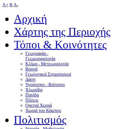
A+
R
A-
Αρχική
Χάρτης της Περιοχής
Τόποι & Κοινότητες
Γεωγραφία -
Γεωμορφολογία
Κλίμα - Mετεωρολογία
Βουνά
Γεωλογικοί Σχηματισμοί
Δάση
Υγρότοποι - Βιότοποι
Χλωρίδα
Πανίδα
Πόλεις
Ορεινά Χωριά
Χωριά του Κάμπου
Πολιτισμός
Ιστορία - Μυθολογία