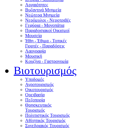
Αρχαιότητες
Βυζαντινά Μνημεία
Νεώτερα Μνημεία
Νερόμυλοι - Nεροτριβές
Γεφύρια - Μονοπάτια
Παραδοσιακοί Οικισμοί
Μουσεία
Ήθη - Έθιμα - Τοπικές
Γιορτές - Παραδόσεις
Λαογραφία
Μουσική
Κουζίνα - Γαστρονομία
Βιοτουρισμός
Υποδομές
Αγροτουρισμός
Οικοτουρισμός
Ορειβασία
Πεζοπορία
Θρησκευτικός
Τουρισμός
Πολιτιστικός Τουρισμός
Αθλητικός Τουρισμός
Συνεδριακός Τουρισμός