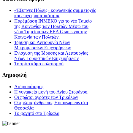
«Έξυπνες Πόλεις» κοινωνικής συμμετοχής
και επιχειρηματικότητας
Παρέμβαση ΙΝΜΕΚΟ για το νέο Ταμείο
της Κοινωνίας των Πολιτών Μέσω του
νέου Ταμείου των ΕΕΑ Grants για την
Κοινωνία των Πολιτών,
Ίδρυση και Λειτουργία Νέων
Μικρομεσαίων Επιχειρήσεων
Ενίσχυση της Ίδρυσης και Λειτουργίας
Νέων Τουριστικών Επιχειρήσεων
Το τρίτο κύμα πολιτισμού
Δημοφιλή
Ασπροπόταμος
Η γυναικεία μονή του Αγίου Στεφάνου.
Οι πρώτοι αγρότες των Τρικάλων
Ο πρώτος άνθρωπος Homosapiens στη
Θεσσαλία
Το φαγητό στα Τρίκαλα