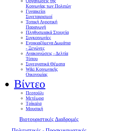
Οργανώσεις της
Κοινωνίας των Πολιτών
Γυναικείοι
Συνεταιρισμοί
Τοπική Αγροτική
Παραγωγή
Πληθυσμιακά Στοιχεία
Συγκοινωνίες
Ενοικιαζόμενα Δωμάτια
- Ξενώνες
Ανακοινώσεις - Δελτία
Τύπου
Συνεργατικά Θέματα
Wiki Κοινωνικής
Οικονομίας
Βίντεο
Περτούλι
Μετέωρα
Τρίκαλα
Μουσική
Βιοτουριστικές Διαδρομές
Πολιτιστικές - Προσκυνηματικές