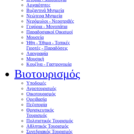
Αρχαιότητες
Βυζαντινά Μνημεία
Νεώτερα Μνημεία
Νερόμυλοι - Nεροτριβές
Γεφύρια - Μονοπάτια
Παραδοσιακοί Οικισμοί
Μουσεία
Ήθη - Έθιμα - Τοπικές
Γιορτές - Παραδόσεις
Λαογραφία
Μουσική
Κουζίνα - Γαστρονομία
Βιοτουρισμός
Υποδομές
Αγροτουρισμός
Οικοτουρισμός
Ορειβασία
Πεζοπορία
Θρησκευτικός
Τουρισμός
Πολιτιστικός Τουρισμός
Αθλητικός Τουρισμός
Συνεδριακός Τουρισμός