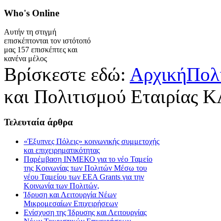
Who's
Online
Αυτήν τη στιγμή
επισκέπτονται τον ιστότοπό
μας 157 επισκέπτες και
κανένα μέλος
Βρίσκεστε εδώ:
Αρχική
Πολ
και Πολιτισμού Εταιρίας
Τελευταία
άρθρα
«Έξυπνες Πόλεις» κοινωνικής συμμετοχής
και επιχειρηματικότητας
Παρέμβαση ΙΝΜΕΚΟ για το νέο Ταμείο
της Κοινωνίας των Πολιτών Μέσω του
νέου Ταμείου των ΕΕΑ Grants για την
Κοινωνία των Πολιτών,
Ίδρυση και Λειτουργία Νέων
Μικρομεσαίων Επιχειρήσεων
Ενίσχυση της Ίδρυσης και Λειτουργίας