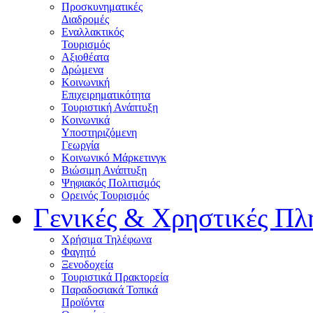
Προσκυνηματικές
Διαδρομές
Εναλλακτικός
Τουρισμός
Αξιοθέατα
Δρώμενα
Κοινωνική
Επιχειρηματικότητα
Τουριστική Ανάπτυξη
Κοινωνικά
Υποστηριζόμενη
Γεωργία
Κοινωνικό Μάρκετινγκ
Βιώσιμη Ανάπτυξη
Ψηφιακός Πολιτισμός
Ορεινός Τουρισμός
Γενικές & Χρηστικές Πλ
Χρήσιμα Τηλέφωνα
Φαγητό
Ξενοδοχεία
Τουριστικά Πρακτορεία
Παραδοσιακά Τοπικά
Προϊόντα