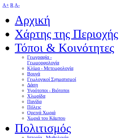
A+
R
A-
Αρχική
Χάρτης της Περιοχής
Τόποι & Κοινότητες
Γεωγραφία -
Γεωμορφολογία
Κλίμα - Mετεωρολογία
Βουνά
Γεωλογικοί Σχηματισμοί
Δάση
Υγρότοποι - Βιότοποι
Χλωρίδα
Πανίδα
Πόλεις
Ορεινά Χωριά
Χωριά του Κάμπου
Πολιτισμός
Ιστορία - Μυθολογία