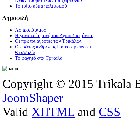
Νέων Τουριστικών Επιχειρήσεων
Το τρίτο κύμα πολιτισμού
Δημοφιλή
Ασπροπόταμος
Η γυναικεία μονή του Αγίου Στεφάνου.
Οι πρώτοι αγρότες των Τρικάλων
Ο πρώτος άνθρωπος Homosapiens στη
Θεσσαλία
Το φαγητό στα Τρίκαλα
Copyright © 2015 Trikala 
JoomShaper
Valid
XHTML
and
CSS