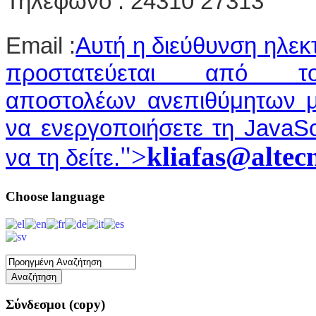
Τηλέφωνο : 24310 27313
Email :
Αυτή η διεύθυνση ηλεκ
προστατεύεται από το
αποστολέων ανεπιθύμητων μ
να ενεργοποιήσετε τη JavaSc
">
kliafas@altecn
να τη δείτε.
Choose
language
Σύνδεσμοι
(copy)