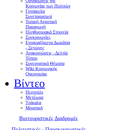
Οργανώσεις της
Κοινωνίας των Πολιτών
Γυναικείοι
Συνεταιρισμοί
Τοπική Αγροτική
Παραγωγή
Πληθυσμιακά Στοιχεία
Συγκοινωνίες
Ενοικιαζόμενα Δωμάτια
- Ξενώνες
Ανακοινώσεις - Δελτία
Τύπου
Συνεργατικά Θέματα
Wiki Κοινωνικής
Οικονομίας
Βίντεο
Περτούλι
Μετέωρα
Τρίκαλα
Μουσική
Βιοτουριστικές Διαδρομές
Πολιτιστικές - Προσκυνηματικές