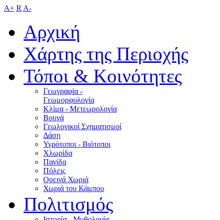
A+
R
A-
Αρχική
Χάρτης της Περιοχής
Τόποι & Κοινότητες
Γεωγραφία -
Γεωμορφολογία
Κλίμα - Mετεωρολογία
Βουνά
Γεωλογικοί Σχηματισμοί
Δάση
Υγρότοποι - Βιότοποι
Χλωρίδα
Πανίδα
Πόλεις
Ορεινά Χωριά
Χωριά του Κάμπου
Πολιτισμός
Ιστορία - Μυθολογία