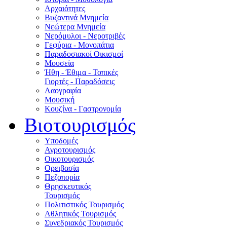
Αρχαιότητες
Βυζαντινά Μνημεία
Νεώτερα Μνημεία
Νερόμυλοι - Nεροτριβές
Γεφύρια - Μονοπάτια
Παραδοσιακοί Οικισμοί
Μουσεία
Ήθη - Έθιμα - Τοπικές
Γιορτές - Παραδόσεις
Λαογραφία
Μουσική
Κουζίνα - Γαστρονομία
Βιοτουρισμός
Υποδομές
Αγροτουρισμός
Οικοτουρισμός
Ορειβασία
Πεζοπορία
Θρησκευτικός
Τουρισμός
Πολιτιστικός Τουρισμός
Αθλητικός Τουρισμός
Συνεδριακός Τουρισμός