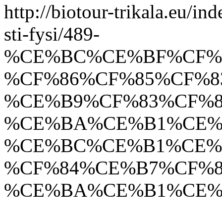
http://biotour-trikala.eu/i
sti-fysi/489-
%CE%BC%CE%BF%CF%
%CF%86%CF%85%CF%
%CE%B9%CF%83%CF%8
%CE%BA%CE%B1%CE%
%CE%BC%CE%B1%CE%
%CF%84%CE%B7%CF%8
%CE%BA%CE%B1%CE%