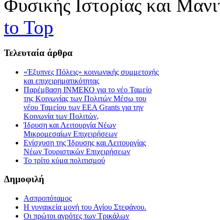
Φυσικής Ιστορίας και Μαν
to Top
Τελευταία
άρθρα
«Έξυπνες Πόλεις» κοινωνικής συμμετοχής
και επιχειρηματικότητας
Παρέμβαση ΙΝΜΕΚΟ για το νέο Ταμείο
της Κοινωνίας των Πολιτών Μέσω του
νέου Ταμείου των ΕΕΑ Grants για την
Κοινωνία των Πολιτών,
Ίδρυση και Λειτουργία Νέων
Μικρομεσαίων Επιχειρήσεων
Ενίσχυση της Ίδρυσης και Λειτουργίας
Νέων Τουριστικών Επιχειρήσεων
Το τρίτο κύμα πολιτισμού
Δημοφιλή
Ασπροπόταμος
Η γυναικεία μονή του Αγίου Στεφάνου.
Οι πρώτοι αγρότες των Τρικάλων