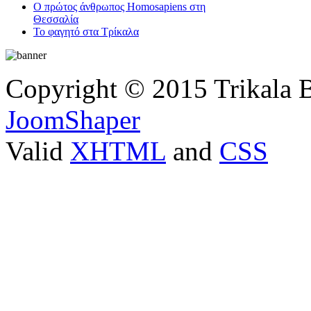
Ο πρώτος άνθρωπος Homosapiens στη
Θεσσαλία
Το φαγητό στα Τρίκαλα
Copyright © 2015 Trikala 
JoomShaper
Valid
XHTML
and
CSS