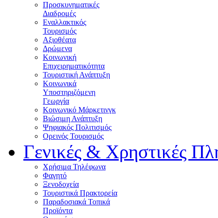
Προσκυνηματικές
Διαδρομές
Εναλλακτικός
Τουρισμός
Αξιοθέατα
Δρώμενα
Κοινωνική
Επιχειρηματικότητα
Τουριστική Ανάπτυξη
Κοινωνικά
Υποστηριζόμενη
Γεωργία
Κοινωνικό Μάρκετινγκ
Βιώσιμη Ανάπτυξη
Ψηφιακός Πολιτισμός
Ορεινός Τουρισμός
Γενικές & Χρηστικές Πλ
Χρήσιμα Τηλέφωνα
Φαγητό
Ξενοδοχεία
Τουριστικά Πρακτορεία
Παραδοσιακά Τοπικά
Προϊόντα