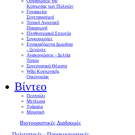
Οργανώσεις της
Κοινωνίας των Πολιτών
Γυναικείοι
Συνεταιρισμοί
Τοπική Αγροτική
Παραγωγή
Πληθυσμιακά Στοιχεία
Συγκοινωνίες
Ενοικιαζόμενα Δωμάτια
- Ξενώνες
Ανακοινώσεις - Δελτία
Τύπου
Συνεργατικά Θέματα
Wiki Κοινωνικής
Οικονομίας
Βίντεο
Περτούλι
Μετέωρα
Τρίκαλα
Μουσική
Βιοτουριστικές Διαδρομές
Πολιτιστικές - Προσκυνηματικές