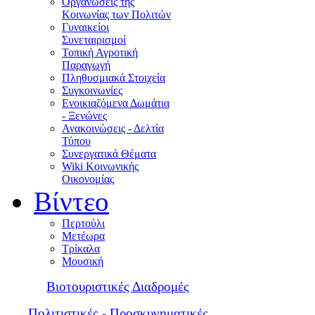
Οργανώσεις της
Κοινωνίας των Πολιτών
Γυναικείοι
Συνεταιρισμοί
Τοπική Αγροτική
Παραγωγή
Πληθυσμιακά Στοιχεία
Συγκοινωνίες
Ενοικιαζόμενα Δωμάτια
- Ξενώνες
Ανακοινώσεις - Δελτία
Τύπου
Συνεργατικά Θέματα
Wiki Κοινωνικής
Οικονομίας
Βίντεο
Περτούλι
Μετέωρα
Τρίκαλα
Μουσική
Βιοτουριστικές Διαδρομές
Πολιτιστικές - Προσκυνηματικές