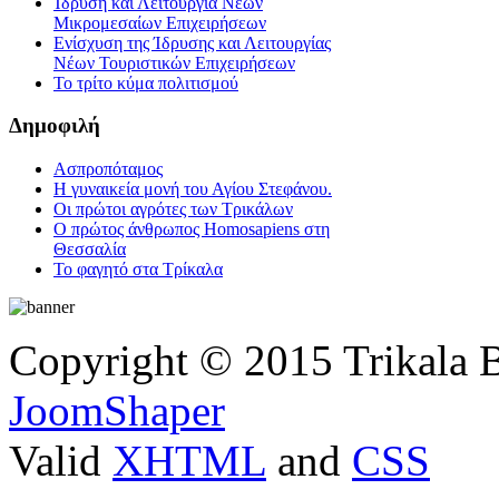
Ίδρυση και Λειτουργία Νέων
Μικρομεσαίων Επιχειρήσεων
Ενίσχυση της Ίδρυσης και Λειτουργίας
Νέων Τουριστικών Επιχειρήσεων
Το τρίτο κύμα πολιτισμού
Δημοφιλή
Ασπροπόταμος
Η γυναικεία μονή του Αγίου Στεφάνου.
Οι πρώτοι αγρότες των Τρικάλων
Ο πρώτος άνθρωπος Homosapiens στη
Θεσσαλία
Το φαγητό στα Τρίκαλα
Copyright © 2015 Trikala 
JoomShaper
Valid
XHTML
and
CSS