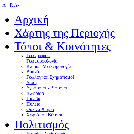
A+
R
A-
Αρχική
Χάρτης της Περιοχής
Τόποι & Κοινότητες
Γεωγραφία -
Γεωμορφολογία
Κλίμα - Mετεωρολογία
Βουνά
Γεωλογικοί Σχηματισμοί
Δάση
Υγρότοποι - Βιότοποι
Χλωρίδα
Πανίδα
Πόλεις
Ορεινά Χωριά
Χωριά του Κάμπου
Πολιτισμός
Ιστορία - Μυθολογία