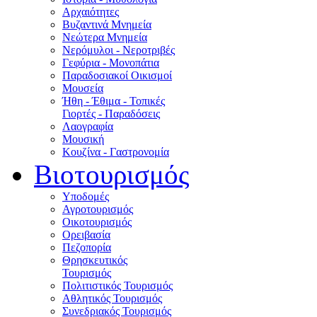
Αρχαιότητες
Βυζαντινά Μνημεία
Νεώτερα Μνημεία
Νερόμυλοι - Nεροτριβές
Γεφύρια - Μονοπάτια
Παραδοσιακοί Οικισμοί
Μουσεία
Ήθη - Έθιμα - Τοπικές
Γιορτές - Παραδόσεις
Λαογραφία
Μουσική
Κουζίνα - Γαστρονομία
Βιοτουρισμός
Υποδομές
Αγροτουρισμός
Οικοτουρισμός
Ορειβασία
Πεζοπορία
Θρησκευτικός
Τουρισμός
Πολιτιστικός Τουρισμός
Αθλητικός Τουρισμός
Συνεδριακός Τουρισμός