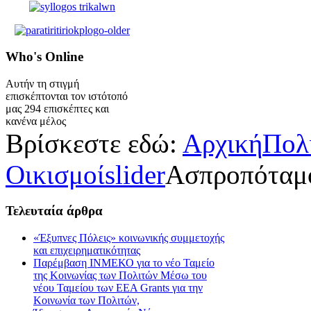
Who's
Online
Αυτήν τη στιγμή
επισκέπτονται τον ιστότοπό
μας 294 επισκέπτες και
κανένα μέλος
Βρίσκεστε εδώ:
Αρχική
Πολ
Οικισμοί
slider
Ασπροπόταμ
Τελευταία
άρθρα
«Έξυπνες Πόλεις» κοινωνικής συμμετοχής
και επιχειρηματικότητας
Παρέμβαση ΙΝΜΕΚΟ για το νέο Ταμείο
της Κοινωνίας των Πολιτών Μέσω του
νέου Ταμείου των ΕΕΑ Grants για την
Κοινωνία των Πολιτών,