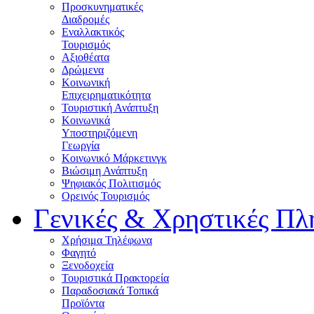
Προσκυνηματικές
Διαδρομές
Εναλλακτικός
Τουρισμός
Αξιοθέατα
Δρώμενα
Κοινωνική
Επιχειρηματικότητα
Τουριστική Ανάπτυξη
Κοινωνικά
Υποστηριζόμενη
Γεωργία
Κοινωνικό Μάρκετινγκ
Βιώσιμη Ανάπτυξη
Ψηφιακός Πολιτισμός
Ορεινός Τουρισμός
Γενικές & Χρηστικές Πλ
Χρήσιμα Τηλέφωνα
Φαγητό
Ξενοδοχεία
Τουριστικά Πρακτορεία
Παραδοσιακά Τοπικά
Προϊόντα