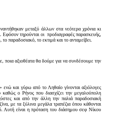
υναντήθηκαν μεταξύ άλλων στα νεότερα χρόνια κι
ς. Eφόσον τηρούνται οι προδιαγραφές παρασκευής,
ό, το παραδοσιακό, το εκτιμά και το ανταμείβει.
άμε, ποια αξιοθέατα θα δούμε για να συνδέσουμε την
 ενώ και γύρω από το Ληθαίο γίνονται αξιόλογες
 καθώς ο Ρήνος που διασχίζει την μεγαλούπολη
ύστες και από την άλλη την παλιά παραδοσιακή
ίνα, με τα ξύλινα μεγάλα τραπέζια όπου κάθονται
μό. Αυτή είναι η πρόταση του διάσημου σεφ Νίκου