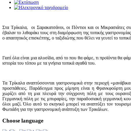
Στα Τρίκαλα, οι Σαρακατσάνοι, οι Πόντιοι και οι Μικρασιάτες σ
έβαλαν το λιθαράκι τους στη διαμόρφωση της τοπικής γαστρονομία
ο απαιτητικός επισκέπτης, ο ταξιδιώτης που θέλει να γευτεί το τοπικ
Γιατί όλα είναι μια αλυσίδα, από το που θα φάμε, τι προϊόντα θα φ
ιστορία του τόπου με τα γνήσια τοπικά αγαθά του.
Τα Τρίκαλα αναπτύσσονται γαστρονομικά στην περιοχή «μανάβικα»
προσπάθειες. Παράδειγμα προς μίμηση είναι η Φρανκφούρτη μου
χωρίζει από τη μια πλευρά την σύγχρονη πόλη με τους ουρανοξ
Γερμανική πόλη με τις μπυραρίες, την παραδοσιακή γερμανική κουζ
όλοι μαζί. Όλο αυτό το σκηνικό μπορεί να αναπτύξει τον τουρισ
Φωτιάδη για την γαστρονομική ανάπτυξη των Τρικάλων.
Choose
language