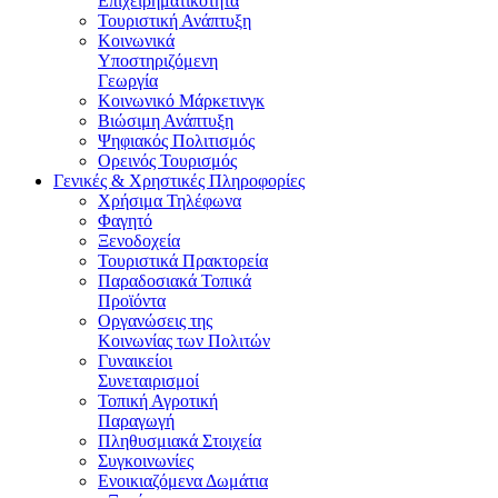
Επιχειρηματικότητα
Τουριστική Ανάπτυξη
Κοινωνικά
Υποστηριζόμενη
Γεωργία
Κοινωνικό Μάρκετινγκ
Βιώσιμη Ανάπτυξη
Ψηφιακός Πολιτισμός
Ορεινός Τουρισμός
Γενικές & Χρηστικές Πληροφορίες
Χρήσιμα Τηλέφωνα
Φαγητό
Ξενοδοχεία
Τουριστικά Πρακτορεία
Παραδοσιακά Τοπικά
Προϊόντα
Οργανώσεις της
Κοινωνίας των Πολιτών
Γυναικείοι
Συνεταιρισμοί
Τοπική Αγροτική
Παραγωγή
Πληθυσμιακά Στοιχεία
Συγκοινωνίες
Ενοικιαζόμενα Δωμάτια