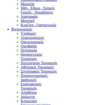
Μουσεία
Ήθη - Έθιμα - Τοπικές
Γιορτές - Παραδόσεις
Λαογραφία
Μουσική
Κουζίνα - Γαστρονομία
Βιοτουρισμός
Υποδομές
Αγροτουρισμός
Οικοτουρισμός
Ορειβασία
Πεζοπορία
Θρησκευτικός
Τουρισμός
Πολιτιστικός Τουρισμός
Αθλητικός Τουρισμός
Συνεδριακός Τουρισμός
Προσκυνηματικές
Διαδρομές
Εναλλακτικός
Τουρισμός
Αξιοθέατα
Δρώμενα
Κοινωνική