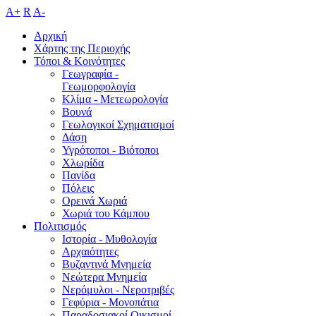
A+
R
A-
Αρχική
Χάρτης της Περιοχής
Τόποι & Κοινότητες
Γεωγραφία -
Γεωμορφολογία
Κλίμα - Mετεωρολογία
Βουνά
Γεωλογικοί Σχηματισμοί
Δάση
Υγρότοποι - Βιότοποι
Χλωρίδα
Πανίδα
Πόλεις
Ορεινά Χωριά
Χωριά του Κάμπου
Πολιτισμός
Ιστορία - Μυθολογία
Αρχαιότητες
Βυζαντινά Μνημεία
Νεώτερα Μνημεία
Νερόμυλοι - Nεροτριβές
Γεφύρια - Μονοπάτια
Παραδοσιακοί Οικισμοί