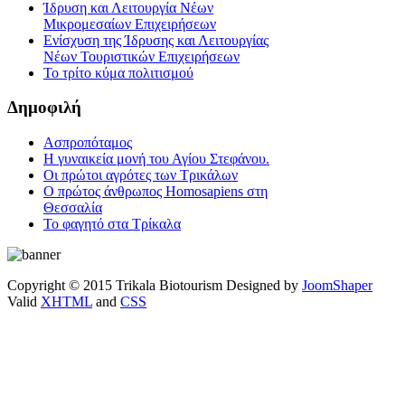
Ίδρυση και Λειτουργία Νέων
Μικρομεσαίων Επιχειρήσεων
Ενίσχυση της Ίδρυσης και Λειτουργίας
Νέων Τουριστικών Επιχειρήσεων
Το τρίτο κύμα πολιτισμού
Δημοφιλή
Ασπροπόταμος
Η γυναικεία μονή του Αγίου Στεφάνου.
Οι πρώτοι αγρότες των Τρικάλων
Ο πρώτος άνθρωπος Homosapiens στη
Θεσσαλία
Το φαγητό στα Τρίκαλα
Copyright © 2015 Trikala Biotourism Designed by
JoomShaper
Valid
XHTML
and
CSS