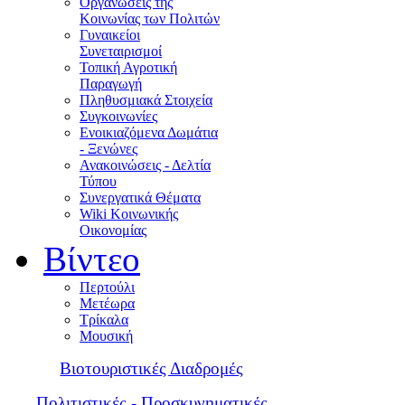
Οργανώσεις της
Κοινωνίας των Πολιτών
Γυναικείοι
Συνεταιρισμοί
Τοπική Αγροτική
Παραγωγή
Πληθυσμιακά Στοιχεία
Συγκοινωνίες
Ενοικιαζόμενα Δωμάτια
- Ξενώνες
Ανακοινώσεις - Δελτία
Τύπου
Συνεργατικά Θέματα
Wiki Κοινωνικής
Οικονομίας
Βίντεο
Περτούλι
Μετέωρα
Τρίκαλα
Μουσική
Βιοτουριστικές Διαδρομές
Πολιτιστικές - Προσκυνηματικές