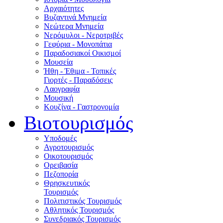
Αρχαιότητες
Βυζαντινά Μνημεία
Νεώτερα Μνημεία
Νερόμυλοι - Nεροτριβές
Γεφύρια - Μονοπάτια
Παραδοσιακοί Οικισμοί
Μουσεία
Ήθη - Έθιμα - Τοπικές
Γιορτές - Παραδόσεις
Λαογραφία
Μουσική
Κουζίνα - Γαστρονομία
Βιοτουρισμός
Υποδομές
Αγροτουρισμός
Οικοτουρισμός
Ορειβασία
Πεζοπορία
Θρησκευτικός
Τουρισμός
Πολιτιστικός Τουρισμός
Αθλητικός Τουρισμός
Συνεδριακός Τουρισμός