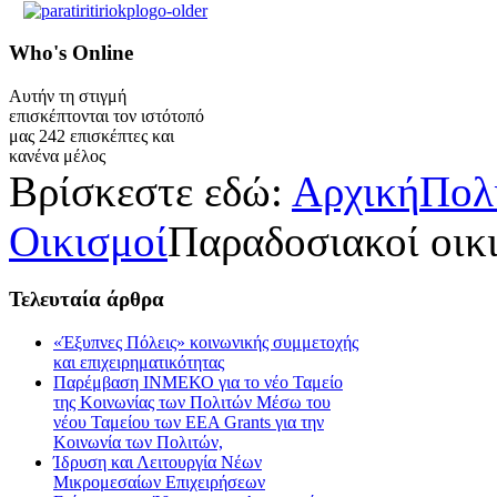
Who's
Online
Αυτήν τη στιγμή
επισκέπτονται τον ιστότοπό
μας 242 επισκέπτες και
κανένα μέλος
Βρίσκεστε εδώ:
Αρχική
Πολ
Οικισμοί
Παραδοσιακοί οικ
Τελευταία
άρθρα
«Έξυπνες Πόλεις» κοινωνικής συμμετοχής
και επιχειρηματικότητας
Παρέμβαση ΙΝΜΕΚΟ για το νέο Ταμείο
της Κοινωνίας των Πολιτών Μέσω του
νέου Ταμείου των ΕΕΑ Grants για την
Κοινωνία των Πολιτών,
Ίδρυση και Λειτουργία Νέων
Μικρομεσαίων Επιχειρήσεων