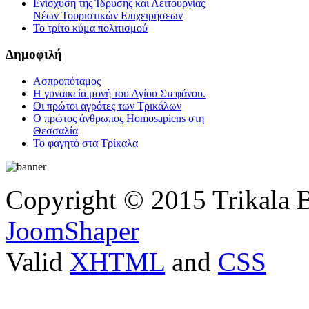
Ενίσχυση της Ίδρυσης και Λειτουργίας
Νέων Τουριστικών Επιχειρήσεων
Το τρίτο κύμα πολιτισμού
Δημοφιλή
Ασπροπόταμος
Η γυναικεία μονή του Αγίου Στεφάνου.
Οι πρώτοι αγρότες των Τρικάλων
Ο πρώτος άνθρωπος Homosapiens στη
Θεσσαλία
Το φαγητό στα Τρίκαλα
Copyright © 2015 Trikala 
JoomShaper
Valid
XHTML
and
CSS