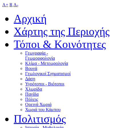
A+
R
A-
Αρχική
Χάρτης της Περιοχής
Τόποι & Κοινότητες
Γεωγραφία -
Γεωμορφολογία
Κλίμα - Mετεωρολογία
Βουνά
Γεωλογικοί Σχηματισμοί
Δάση
Υγρότοποι - Βιότοποι
Χλωρίδα
Πανίδα
Πόλεις
Ορεινά Χωριά
Χωριά του Κάμπου
Πολιτισμός
Ιστορία - Μυθολογία