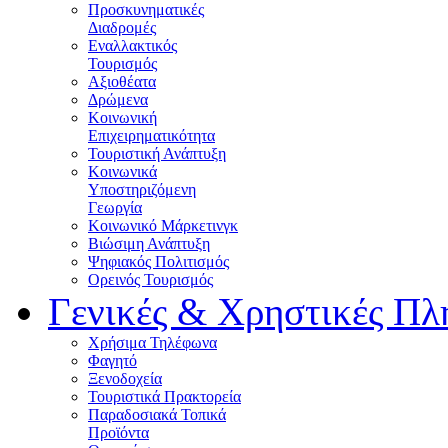
Προσκυνηματικές
Διαδρομές
Εναλλακτικός
Τουρισμός
Αξιοθέατα
Δρώμενα
Κοινωνική
Επιχειρηματικότητα
Τουριστική Ανάπτυξη
Κοινωνικά
Υποστηριζόμενη
Γεωργία
Κοινωνικό Μάρκετινγκ
Βιώσιμη Ανάπτυξη
Ψηφιακός Πολιτισμός
Ορεινός Τουρισμός
Γενικές & Χρηστικές Πλ
Χρήσιμα Τηλέφωνα
Φαγητό
Ξενοδοχεία
Τουριστικά Πρακτορεία
Παραδοσιακά Τοπικά
Προϊόντα