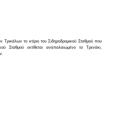
ων Τρικάλων το κτίριο του Σιδηροδρομικού Σταθμού που
κού Σταθμού εκτίθεται αναπαλαιωμένο το Τρενάκι,
ων.