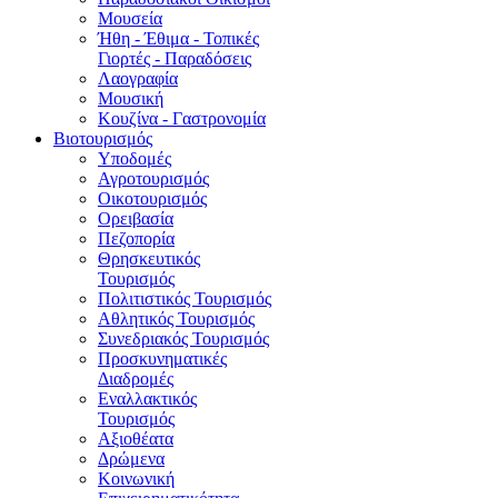
Μουσεία
Ήθη - Έθιμα - Τοπικές
Γιορτές - Παραδόσεις
Λαογραφία
Μουσική
Κουζίνα - Γαστρονομία
Βιοτουρισμός
Υποδομές
Αγροτουρισμός
Οικοτουρισμός
Ορειβασία
Πεζοπορία
Θρησκευτικός
Τουρισμός
Πολιτιστικός Τουρισμός
Αθλητικός Τουρισμός
Συνεδριακός Τουρισμός
Προσκυνηματικές
Διαδρομές
Εναλλακτικός
Τουρισμός
Αξιοθέατα
Δρώμενα
Κοινωνική