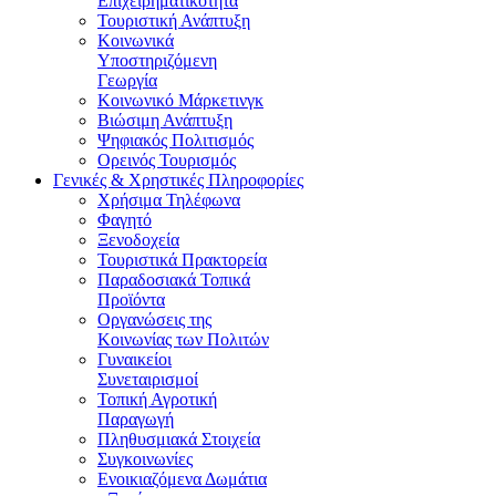
Επιχειρηματικότητα
Τουριστική Ανάπτυξη
Κοινωνικά
Υποστηριζόμενη
Γεωργία
Κοινωνικό Μάρκετινγκ
Βιώσιμη Ανάπτυξη
Ψηφιακός Πολιτισμός
Ορεινός Τουρισμός
Γενικές & Χρηστικές Πληροφορίες
Χρήσιμα Τηλέφωνα
Φαγητό
Ξενοδοχεία
Τουριστικά Πρακτορεία
Παραδοσιακά Τοπικά
Προϊόντα
Οργανώσεις της
Κοινωνίας των Πολιτών
Γυναικείοι
Συνεταιρισμοί
Τοπική Αγροτική
Παραγωγή
Πληθυσμιακά Στοιχεία
Συγκοινωνίες
Ενοικιαζόμενα Δωμάτια