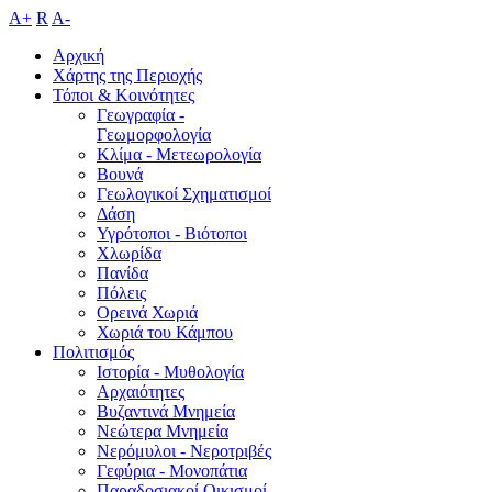
A+
R
A-
Αρχική
Χάρτης της Περιοχής
Τόποι & Κοινότητες
Γεωγραφία -
Γεωμορφολογία
Κλίμα - Mετεωρολογία
Βουνά
Γεωλογικοί Σχηματισμοί
Δάση
Υγρότοποι - Βιότοποι
Χλωρίδα
Πανίδα
Πόλεις
Ορεινά Χωριά
Χωριά του Κάμπου
Πολιτισμός
Ιστορία - Μυθολογία
Αρχαιότητες
Βυζαντινά Μνημεία
Νεώτερα Μνημεία
Νερόμυλοι - Nεροτριβές
Γεφύρια - Μονοπάτια
Παραδοσιακοί Οικισμοί