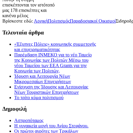
επισκέπτονται τον ιστότοπό
μας 178 επισκέπτες και
κανένα μέλος
Βρίσκεστε εδώ:
Αρχική
Πολιτισμός
Παραδοσιακοί Οικισμοί
Σιδηροδ
Τελευταία
άρθρα
«Έξυπνες Πόλεις» κοινωνικής συμμετοχής
και επιχειρηματικότητας
Παρέμβαση ΙΝΜΕΚΟ για το νέο Ταμείο
της Κοινωνίας των Πολιτών Μέσω του
νέου Ταμείου των ΕΕΑ Grants για την
Κοινωνία των Πολιτών,
Ίδρυση και Λειτουργία Νέων
Μικρομεσαίων Επιχειρήσεων
Ενίσχυση της Ίδρυσης και Λειτουργίας
Νέων Τουριστικών Επιχειρήσεων
Το τρίτο κύμα πολιτισμού
Δημοφιλή
Ασπροπόταμος
Η γυναικεία μονή του Αγίου Στεφάνου.
Οι πρώτοι αγρότες των Τρικάλων