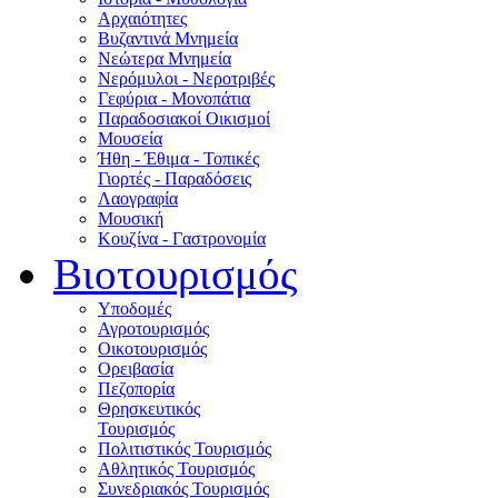
Αρχαιότητες
Βυζαντινά Μνημεία
Νεώτερα Μνημεία
Νερόμυλοι - Nεροτριβές
Γεφύρια - Μονοπάτια
Παραδοσιακοί Οικισμοί
Μουσεία
Ήθη - Έθιμα - Τοπικές
Γιορτές - Παραδόσεις
Λαογραφία
Μουσική
Κουζίνα - Γαστρονομία
Βιοτουρισμός
Υποδομές
Αγροτουρισμός
Οικοτουρισμός
Ορειβασία
Πεζοπορία
Θρησκευτικός
Τουρισμός
Πολιτιστικός Τουρισμός
Αθλητικός Τουρισμός
Συνεδριακός Τουρισμός