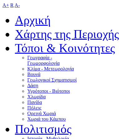
A+
R
A-
Αρχική
Χάρτης της Περιοχής
Τόποι & Κοινότητες
Γεωγραφία -
Γεωμορφολογία
Κλίμα - Mετεωρολογία
Βουνά
Γεωλογικοί Σχηματισμοί
Δάση
Υγρότοποι - Βιότοποι
Χλωρίδα
Πανίδα
Πόλεις
Ορεινά Χωριά
Χωριά του Κάμπου
Πολιτισμός
Ιστορία - Μυθολογία