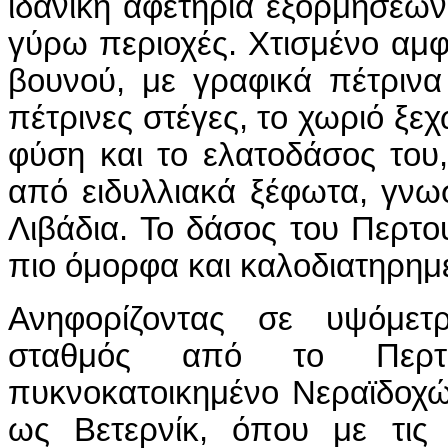
ιδανική αφετηρία εξορμήσεων
γύρω περιοχές. Χτισμένο αμφ
βουνού, με γραφικά πέτρινα
πέτρινες στέγες, το χωριό ξεχ
φύση και το ελατοδάσος του,
από ειδυλλιακά ξέφωτα, γνω
Λιβάδια. Το δάσος του Περτου
πιο όμορφα και καλοδιατηρημ
Ανηφορίζοντας σε υψόμετ
σταθμός από το Περτο
πυκνοκατοικημένο Νεραϊδοχώ
ως Βετερνίκ, όπου με τις 