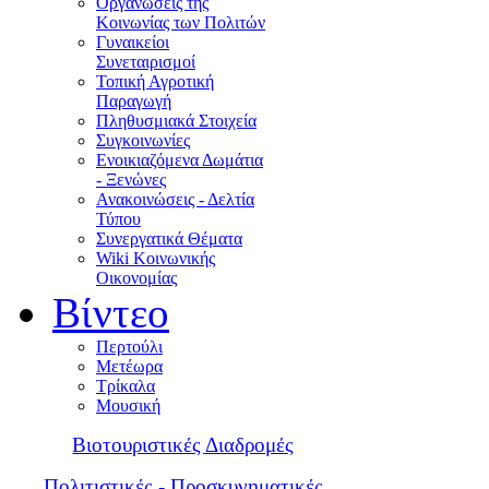
Οργανώσεις της
Κοινωνίας των Πολιτών
Γυναικείοι
Συνεταιρισμοί
Τοπική Αγροτική
Παραγωγή
Πληθυσμιακά Στοιχεία
Συγκοινωνίες
Ενοικιαζόμενα Δωμάτια
- Ξενώνες
Ανακοινώσεις - Δελτία
Τύπου
Συνεργατικά Θέματα
Wiki Κοινωνικής
Οικονομίας
Βίντεο
Περτούλι
Μετέωρα
Τρίκαλα
Μουσική
Βιοτουριστικές Διαδρομές
Πολιτιστικές - Προσκυνηματικές