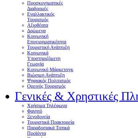
Προσκυνηματικές
Διαδρομές
Εναλλακτικός
Τουρισμός
Αξιοθέατα
Δρώμενα
Κοινωνική
Επιχειρηματικότητα
Τουριστική Ανάπτυξη
Κοινωνικά
Υποστηριζόμενη
Γεωργία
Κοινωνικό Μάρκετινγκ
Βιώσιμη Ανάπτυξη
Ψηφιακός Πολιτισμός
Ορεινός Τουρισμός
Γενικές & Χρηστικές Πλ
Χρήσιμα Τηλέφωνα
Φαγητό
Ξενοδοχεία
Τουριστικά Πρακτορεία
Παραδοσιακά Τοπικά
Προϊόντα