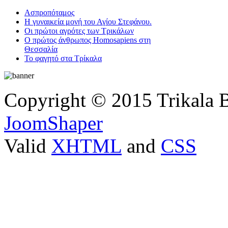
Ασπροπόταμος
Η γυναικεία μονή του Αγίου Στεφάνου.
Οι πρώτοι αγρότες των Τρικάλων
Ο πρώτος άνθρωπος Homosapiens στη
Θεσσαλία
Το φαγητό στα Τρίκαλα
Copyright © 2015 Trikala 
JoomShaper
Valid
XHTML
and
CSS