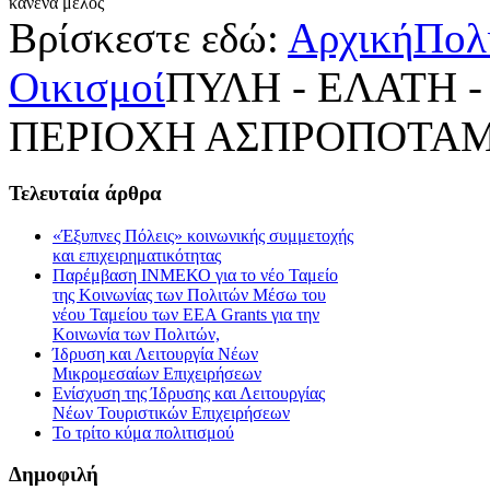
κανένα μέλος
Βρίσκεστε εδώ:
Αρχική
Πολ
Οικισμοί
ΠΥΛΗ - ΕΛΑΤΗ -
ΠΕΡΙΟΧΗ ΑΣΠΡΟΠΟΤΑ
Τελευταία
άρθρα
«Έξυπνες Πόλεις» κοινωνικής συμμετοχής
και επιχειρηματικότητας
Παρέμβαση ΙΝΜΕΚΟ για το νέο Ταμείο
της Κοινωνίας των Πολιτών Μέσω του
νέου Ταμείου των ΕΕΑ Grants για την
Κοινωνία των Πολιτών,
Ίδρυση και Λειτουργία Νέων
Μικρομεσαίων Επιχειρήσεων
Ενίσχυση της Ίδρυσης και Λειτουργίας
Νέων Τουριστικών Επιχειρήσεων
Το τρίτο κύμα πολιτισμού
Δημοφιλή