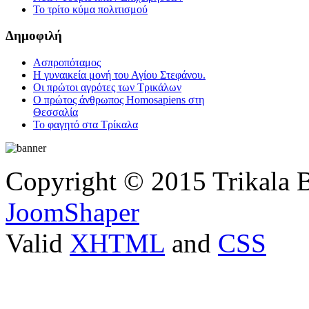
Το τρίτο κύμα πολιτισμού
Δημοφιλή
Ασπροπόταμος
Η γυναικεία μονή του Αγίου Στεφάνου.
Οι πρώτοι αγρότες των Τρικάλων
Ο πρώτος άνθρωπος Homosapiens στη
Θεσσαλία
Το φαγητό στα Τρίκαλα
Copyright © 2015 Trikala 
JoomShaper
Valid
XHTML
and
CSS