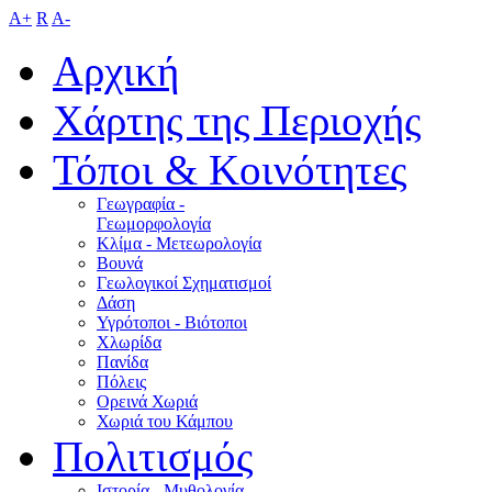
A+
R
A-
Αρχική
Χάρτης της Περιοχής
Τόποι & Κοινότητες
Γεωγραφία -
Γεωμορφολογία
Κλίμα - Mετεωρολογία
Βουνά
Γεωλογικοί Σχηματισμοί
Δάση
Υγρότοποι - Βιότοποι
Χλωρίδα
Πανίδα
Πόλεις
Ορεινά Χωριά
Χωριά του Κάμπου
Πολιτισμός
Ιστορία - Μυθολογία