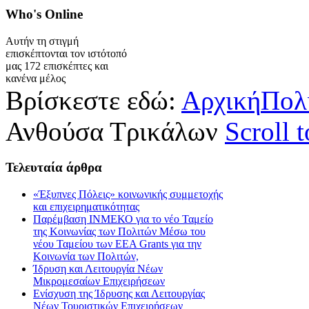
Who's
Online
Αυτήν τη στιγμή
επισκέπτονται τον ιστότοπό
μας 172 επισκέπτες και
κανένα μέλος
Βρίσκεστε εδώ:
Αρχική
Πολ
Ανθούσα Τρικάλων
Scroll 
Τελευταία
άρθρα
«Έξυπνες Πόλεις» κοινωνικής συμμετοχής
και επιχειρηματικότητας
Παρέμβαση ΙΝΜΕΚΟ για το νέο Ταμείο
της Κοινωνίας των Πολιτών Μέσω του
νέου Ταμείου των ΕΕΑ Grants για την
Κοινωνία των Πολιτών,
Ίδρυση και Λειτουργία Νέων
Μικρομεσαίων Επιχειρήσεων
Ενίσχυση της Ίδρυσης και Λειτουργίας
Νέων Τουριστικών Επιχειρήσεων