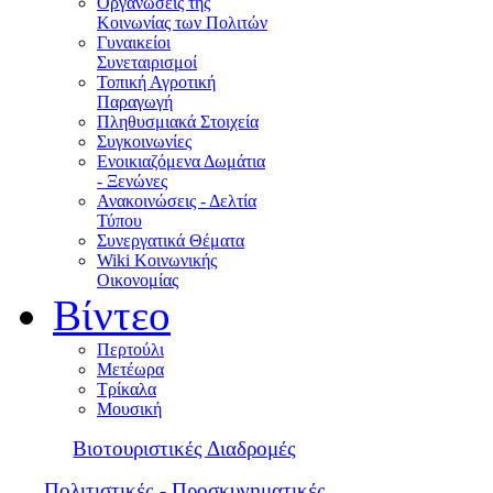
Οργανώσεις της
Κοινωνίας των Πολιτών
Γυναικείοι
Συνεταιρισμοί
Τοπική Αγροτική
Παραγωγή
Πληθυσμιακά Στοιχεία
Συγκοινωνίες
Ενοικιαζόμενα Δωμάτια
- Ξενώνες
Ανακοινώσεις - Δελτία
Τύπου
Συνεργατικά Θέματα
Wiki Κοινωνικής
Οικονομίας
Βίντεο
Περτούλι
Μετέωρα
Τρίκαλα
Μουσική
Βιοτουριστικές Διαδρομές
Πολιτιστικές - Προσκυνηματικές