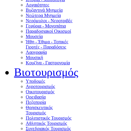
Αρχαιότητες
Βυζαντινά Μνημεία
Νεώτερα Μνημεία
Νερόμυλοι - Nεροτριβές
Γεφύρια - Μονοπάτια
Παραδοσιακοί Οικισμοί
Μουσεία
Ήθη - Έθιμα - Τοπικές
Γιορτές - Παραδόσεις
Λαογραφία
Μουσική
Κουζίνα - Γαστρονομία
Βιοτουρισμός
Υποδομές
Αγροτουρισμός
Οικοτουρισμός
Ορειβασία
Πεζοπορία
Θρησκευτικός
Τουρισμός
Πολιτιστικός Τουρισμός
Αθλητικός Τουρισμός
Συνεδριακός Τουρισμός