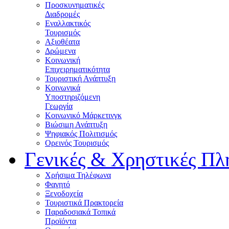
Προσκυνηματικές
Διαδρομές
Εναλλακτικός
Τουρισμός
Αξιοθέατα
Δρώμενα
Κοινωνική
Επιχειρηματικότητα
Τουριστική Ανάπτυξη
Κοινωνικά
Υποστηριζόμενη
Γεωργία
Κοινωνικό Μάρκετινγκ
Βιώσιμη Ανάπτυξη
Ψηφιακός Πολιτισμός
Ορεινός Τουρισμός
Γενικές & Χρηστικές Πλ
Χρήσιμα Τηλέφωνα
Φαγητό
Ξενοδοχεία
Τουριστικά Πρακτορεία
Παραδοσιακά Τοπικά
Προϊόντα