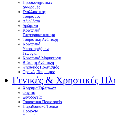
Προσκυνηματικές
Διαδρομές
Εναλλακτικός
Τουρισμός
Αξιοθέατα
Δρώμενα
Κοινωνική
Επιχειρηματικότητα
Τουριστική Ανάπτυξη
Κοινωνικά
Υποστηριζόμενη
Γεωργία
Κοινωνικό Μάρκετινγκ
Βιώσιμη Ανάπτυξη
Ψηφιακός Πολιτισμός
Ορεινός Τουρισμός
Γενικές & Χρηστικές Πλ
Χρήσιμα Τηλέφωνα
Φαγητό
Ξενοδοχεία
Τουριστικά Πρακτορεία
Παραδοσιακά Τοπικά
Προϊόντα