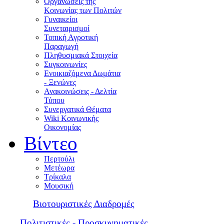
Οργανώσεις της
Κοινωνίας των Πολιτών
Γυναικείοι
Συνεταιρισμοί
Τοπική Αγροτική
Παραγωγή
Πληθυσμιακά Στοιχεία
Συγκοινωνίες
Ενοικιαζόμενα Δωμάτια
- Ξενώνες
Ανακοινώσεις - Δελτία
Τύπου
Συνεργατικά Θέματα
Wiki Κοινωνικής
Οικονομίας
Βίντεο
Περτούλι
Μετέωρα
Τρίκαλα
Μουσική
Βιοτουριστικές Διαδρομές
Πολιτιστικές - Προσκυνηματικές