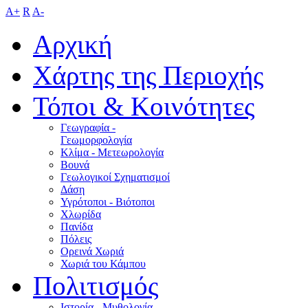
A+
R
A-
Αρχική
Χάρτης της Περιοχής
Τόποι & Κοινότητες
Γεωγραφία -
Γεωμορφολογία
Κλίμα - Mετεωρολογία
Βουνά
Γεωλογικοί Σχηματισμοί
Δάση
Υγρότοποι - Βιότοποι
Χλωρίδα
Πανίδα
Πόλεις
Ορεινά Χωριά
Χωριά του Κάμπου
Πολιτισμός
Ιστορία - Μυθολογία