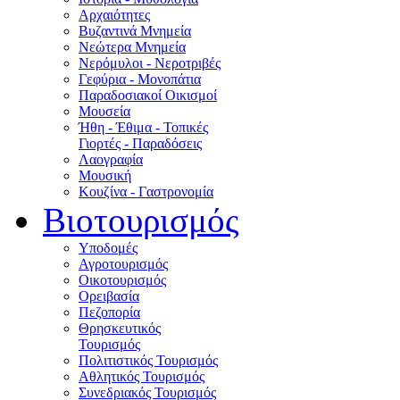
Αρχαιότητες
Βυζαντινά Μνημεία
Νεώτερα Μνημεία
Νερόμυλοι - Nεροτριβές
Γεφύρια - Μονοπάτια
Παραδοσιακοί Οικισμοί
Μουσεία
Ήθη - Έθιμα - Τοπικές
Γιορτές - Παραδόσεις
Λαογραφία
Μουσική
Κουζίνα - Γαστρονομία
Βιοτουρισμός
Υποδομές
Αγροτουρισμός
Οικοτουρισμός
Ορειβασία
Πεζοπορία
Θρησκευτικός
Τουρισμός
Πολιτιστικός Τουρισμός
Αθλητικός Τουρισμός
Συνεδριακός Τουρισμός