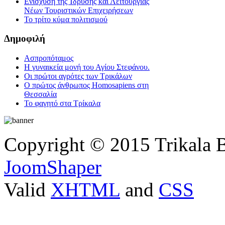
Ενίσχυση της Ίδρυσης και Λειτουργίας
Νέων Τουριστικών Επιχειρήσεων
Το τρίτο κύμα πολιτισμού
Δημοφιλή
Ασπροπόταμος
Η γυναικεία μονή του Αγίου Στεφάνου.
Οι πρώτοι αγρότες των Τρικάλων
Ο πρώτος άνθρωπος Homosapiens στη
Θεσσαλία
Το φαγητό στα Τρίκαλα
Copyright © 2015 Trikala 
JoomShaper
Valid
XHTML
and
CSS