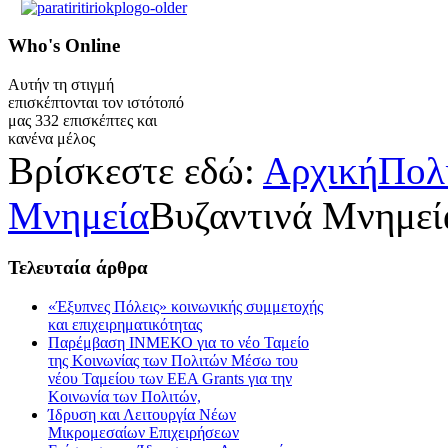
Who's
Online
Αυτήν τη στιγμή
επισκέπτονται τον ιστότοπό
μας 332 επισκέπτες και
κανένα μέλος
Βρίσκεστε εδώ:
Αρχική
Πολ
Μνημεία
Βυζαντινά Μνημε
Τελευταία
άρθρα
«Έξυπνες Πόλεις» κοινωνικής συμμετοχής
και επιχειρηματικότητας
Παρέμβαση ΙΝΜΕΚΟ για το νέο Ταμείο
της Κοινωνίας των Πολιτών Μέσω του
νέου Ταμείου των ΕΕΑ Grants για την
Κοινωνία των Πολιτών,
Ίδρυση και Λειτουργία Νέων
Μικρομεσαίων Επιχειρήσεων