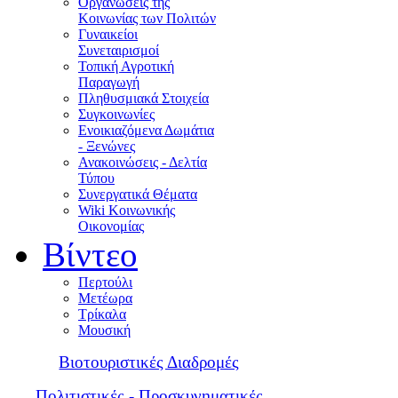
Οργανώσεις της
Κοινωνίας των Πολιτών
Γυναικείοι
Συνεταιρισμοί
Τοπική Αγροτική
Παραγωγή
Πληθυσμιακά Στοιχεία
Συγκοινωνίες
Ενοικιαζόμενα Δωμάτια
- Ξενώνες
Ανακοινώσεις - Δελτία
Τύπου
Συνεργατικά Θέματα
Wiki Κοινωνικής
Οικονομίας
Βίντεο
Περτούλι
Μετέωρα
Τρίκαλα
Μουσική
Βιοτουριστικές Διαδρομές
Πολιτιστικές - Προσκυνηματικές