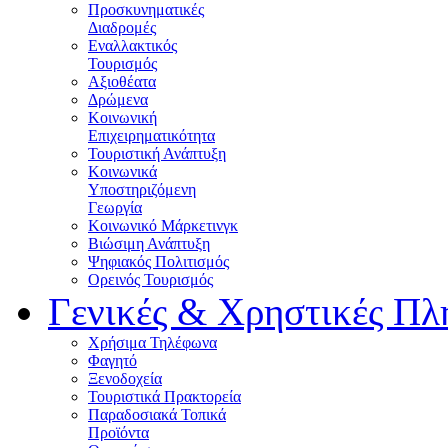
Προσκυνηματικές
Διαδρομές
Εναλλακτικός
Τουρισμός
Αξιοθέατα
Δρώμενα
Κοινωνική
Επιχειρηματικότητα
Τουριστική Ανάπτυξη
Κοινωνικά
Υποστηριζόμενη
Γεωργία
Κοινωνικό Μάρκετινγκ
Βιώσιμη Ανάπτυξη
Ψηφιακός Πολιτισμός
Ορεινός Τουρισμός
Γενικές & Χρηστικές Πλ
Χρήσιμα Τηλέφωνα
Φαγητό
Ξενοδοχεία
Τουριστικά Πρακτορεία
Παραδοσιακά Τοπικά
Προϊόντα