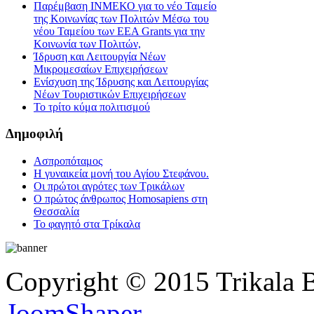
Παρέμβαση ΙΝΜΕΚΟ για το νέο Ταμείο
της Κοινωνίας των Πολιτών Μέσω του
νέου Ταμείου των ΕΕΑ Grants για την
Κοινωνία των Πολιτών,
Ίδρυση και Λειτουργία Νέων
Μικρομεσαίων Επιχειρήσεων
Ενίσχυση της Ίδρυσης και Λειτουργίας
Νέων Τουριστικών Επιχειρήσεων
Το τρίτο κύμα πολιτισμού
Δημοφιλή
Ασπροπόταμος
Η γυναικεία μονή του Αγίου Στεφάνου.
Οι πρώτοι αγρότες των Τρικάλων
Ο πρώτος άνθρωπος Homosapiens στη
Θεσσαλία
Το φαγητό στα Τρίκαλα
Copyright © 2015 Trikala 
JoomShaper