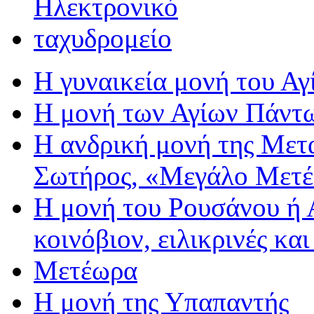
Η γυναικεία μονή του Αγ
Η μονή των Αγίων Πάντ
Η ανδρική μονή της Με
Σωτήρος, «Μεγάλο Μετ
Η μονή του Ρουσάνου ή 
κοινόβιον, ειλικρινές κα
Μετέωρα
Η μονή της Υπαπαντής