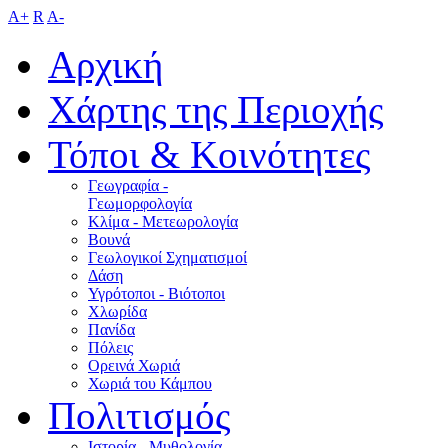
A+
R
A-
Αρχική
Χάρτης της Περιοχής
Τόποι & Κοινότητες
Γεωγραφία -
Γεωμορφολογία
Κλίμα - Mετεωρολογία
Βουνά
Γεωλογικοί Σχηματισμοί
Δάση
Υγρότοποι - Βιότοποι
Χλωρίδα
Πανίδα
Πόλεις
Ορεινά Χωριά
Χωριά του Κάμπου
Πολιτισμός
Ιστορία - Μυθολογία