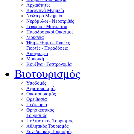
Αρχαιότητες
Βυζαντινά Μνημεία
Νεώτερα Μνημεία
Νερόμυλοι - Nεροτριβές
Γεφύρια - Μονοπάτια
Παραδοσιακοί Οικισμοί
Μουσεία
Ήθη - Έθιμα - Τοπικές
Γιορτές - Παραδόσεις
Λαογραφία
Μουσική
Κουζίνα - Γαστρονομία
Βιοτουρισμός
Υποδομές
Αγροτουρισμός
Οικοτουρισμός
Ορειβασία
Πεζοπορία
Θρησκευτικός
Τουρισμός
Πολιτιστικός Τουρισμός
Αθλητικός Τουρισμός
Συνεδριακός Τουρισμός