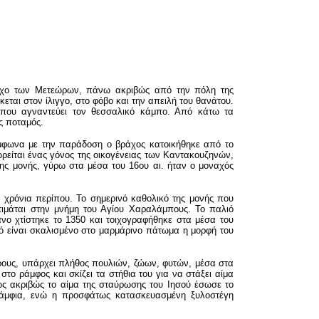
βράχο των Μετεώρων, πάνω ακριβώς από την πόλη της
ται στον ίλιγγο, στο φόβο και την απειλή του θανάτου.
υ που αγναντεύει τον θεσσαλικό κάμπο. Από κάτω τα
ς ποταμός.
ύμφωνα με την παράδοση ο βράχος κατοικήθηκε από το
ρείται ένας γόνος της οικογένειας των Καντακουζηνών,
της μονής, γύρω στα μέσα του 16ου αι. ήταν ο μοναχός
 χρόνια περίπου. Το σημερινό καθολικό της μονής που
ι τιμάται στην μνήμη του Αγίου Χαραλάμπους. Το παλιό
νο χτίστηκε το 1350 και τοιχογραφήθηκε στα μέσα του
ό είναι σκαλισμένο στο μαρμάρινο πάτωμα η μορφή του
ρους, υπάρχει πλήθος πουλιών, ζώων, φυτών, μέσα στα
το ράμφος και σκίζει τα στήθια του για να στάξει αίμα
ως ακριβώς το αίμα της σταύρωσης του Ιησού έσωσε το
 άμφια, ενώ η προσφάτως κατασκευασμένη ξυλοστέγη