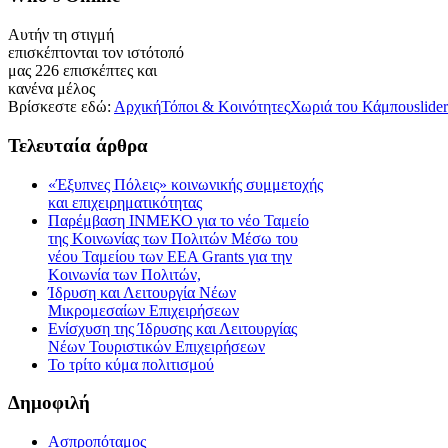
Αυτήν τη στιγμή
επισκέπτονται τον ιστότοπό
μας 226 επισκέπτες και
κανένα μέλος
Βρίσκεστε εδώ:
Αρχική
Τόποι & Κοινότητες
Χωριά του Κάμπου
slider
Τελευταία
άρθρα
«Έξυπνες Πόλεις» κοινωνικής συμμετοχής
και επιχειρηματικότητας
Παρέμβαση ΙΝΜΕΚΟ για το νέο Ταμείο
της Κοινωνίας των Πολιτών Μέσω του
νέου Ταμείου των ΕΕΑ Grants για την
Κοινωνία των Πολιτών,
Ίδρυση και Λειτουργία Νέων
Μικρομεσαίων Επιχειρήσεων
Ενίσχυση της Ίδρυσης και Λειτουργίας
Νέων Τουριστικών Επιχειρήσεων
Το τρίτο κύμα πολιτισμού
Δημοφιλή
Ασπροπόταμος