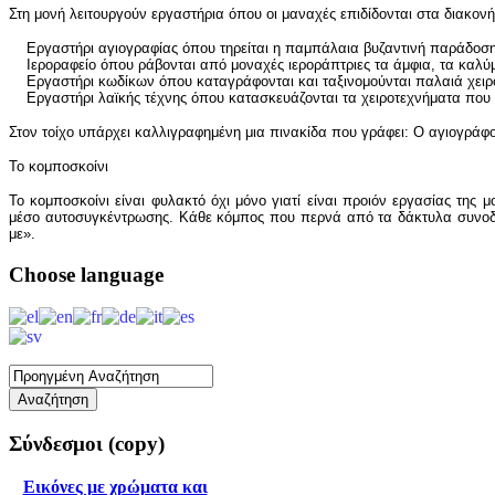
Στη μονή λειτουργούν εργαστήρια όπου οι μαναχές επιδίδονται στα διακονή
Εργαστήρι αγιογραφίας όπου τηρείται η παμπάλαια βυζαντινή παράδοση 
Ιεροραφείο όπου ράβονται από μοναχές ιεροράπτριες τα άμφια, τα καλύμμ
Εργαστήρι κωδίκων όπου καταγράφονται και ταξινομούνται παλαιά χειρό
Εργαστήρι λαϊκής τέχνης όπου κατασκευάζονται τα χειροτεχνήματα που δι
Στον τοίχο υπάρχει καλλιγραφημένη μια πινακίδα που γράφει: Ο αγιογράφο
Το κομποσκοίνι
Το κομποσκοίνι είναι φυλακτό όχι μόνο γιατί είναι προιόν εργασίας της
μέσο αυτοσυγκέντρωσης. Κάθε κόμπος που περνά από τα δάκτυλα συνοδε
με».
Choose
language
Σύνδεσμοι
(copy)
Εικόνες με χρώματα και