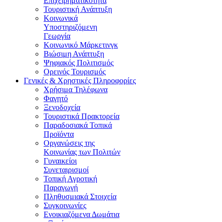
Επιχειρηματικότητα
Τουριστική Ανάπτυξη
Κοινωνικά
Υποστηριζόμενη
Γεωργία
Κοινωνικό Μάρκετινγκ
Βιώσιμη Ανάπτυξη
Ψηφιακός Πολιτισμός
Ορεινός Τουρισμός
Γενικές & Χρηστικές Πληροφορίες
Χρήσιμα Τηλέφωνα
Φαγητό
Ξενοδοχεία
Τουριστικά Πρακτορεία
Παραδοσιακά Τοπικά
Προϊόντα
Οργανώσεις της
Κοινωνίας των Πολιτών
Γυναικείοι
Συνεταιρισμοί
Τοπική Αγροτική
Παραγωγή
Πληθυσμιακά Στοιχεία
Συγκοινωνίες
Ενοικιαζόμενα Δωμάτια