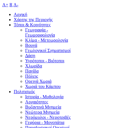
A+
R
A-
Αρχική
Χάρτης της Περιοχής
Τόποι & Κοινότητες
Γεωγραφία -
Γεωμορφολογία
Κλίμα - Mετεωρολογία
Βουνά
Γεωλογικοί Σχηματισμοί
Δάση
Υγρότοποι - Βιότοποι
Χλωρίδα
Πανίδα
Πόλεις
Ορεινά Χωριά
Χωριά του Κάμπου
Πολιτισμός
Ιστορία - Μυθολογία
Αρχαιότητες
Βυζαντινά Μνημεία
Νεώτερα Μνημεία
Νερόμυλοι - Nεροτριβές
Γεφύρια - Μονοπάτια
Παραδοσιακοί Οικισμοί