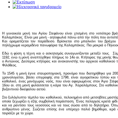
Η γυναικεία μονή του Αγίου Στεφάνου είναι χτισμένη στο νοτιότερο 
Καλαμπάκας. Είναι μια μονή - αητοφωλιά πάνω από την πόλη που αντιστέκε
Και οραματίζεται τον παράδεισο. Βρίσκεται στο μπαλκόνι του βράχο
πηλόχρωμα κεραμιδένα πανωφόρια της Καλαμπάκας. Πιο μακριά ο Πηνειο
Εδώ η φύση η τέχνη και ο ασκητισμός συναγωνίζονται μεταξύ τους. Σ
1192, ενώ η μονή αναπτύχθηκε πλήρως το 14ο αι. Κτήτορας της μονής θεω
ο Αντώνιος. Δεύτερος κτήτορας και ανακαινιστής του αρχικού καθολικού 
Φιλόθεος.
Το 1545 η μονή έγινε σταυροπηγιακή, προνόμιο που διατηρήθηκε για 200
χρονολογείται, βάσει επιγραφής στα 1798, είναι αγιορείτικου τύπου κα
καθολικό, ένας μονόχωρος ναός, που είναι αφιερωμένος στον Άγιο Στέφα
16ου αι. στη μονή φυλάσσεται η κάρα του Αγ. Χαραλάμπους. Στο καθολικ
βυζαντινού δικέφαλου αετού.
Στο ξυλόγλυπτο τέμπλο του καθολικού, πελεκημένο από μετσοβίτες μαστό
οποία ξεχωρίζει η εξής συμβολική παράσταση. Ένας πελαργός κρατά φίδι σ
και να ραντίσει τους νεοσσούς και να τους σώσει από το δηλητήριο. Όπ
ανθρώπινο γένος. Σώζεται επίσης ένα υπέροχο παλιό βημόθυρο, ιερά
ταιριάζει με το χώρο.