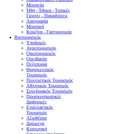
Μουσεία
Ήθη - Έθιμα - Τοπικές
Γιορτές - Παραδόσεις
Λαογραφία
Μουσική
Κουζίνα - Γαστρονομία
Βιοτουρισμός
Υποδομές
Αγροτουρισμός
Οικοτουρισμός
Ορειβασία
Πεζοπορία
Θρησκευτικός
Τουρισμός
Πολιτιστικός Τουρισμός
Αθλητικός Τουρισμός
Συνεδριακός Τουρισμός
Προσκυνηματικές
Διαδρομές
Εναλλακτικός
Τουρισμός
Αξιοθέατα
Δρώμενα
Κοινωνική