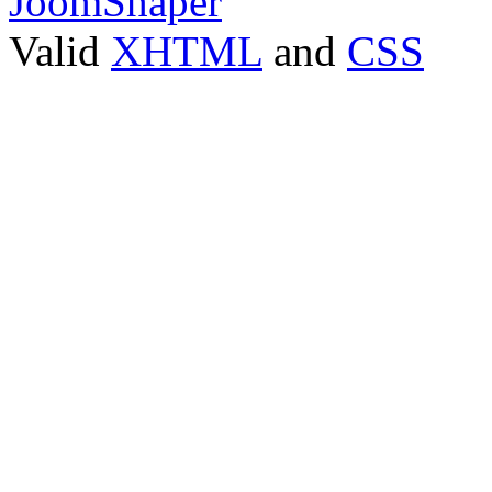
JoomShaper
Valid
XHTML
and
CSS