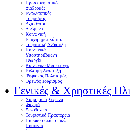
Προσκυνηματικές
Διαδρομές
Εναλλακτικός
Τουρισμός
Αξιοθέατα
Δρώμενα
Κοινωνική
Επιχειρηματικότητα
Τουριστική Ανάπτυξη
Κοινωνικά
Υποστηριζόμενη
Γεωργία
Κοινωνικό Μάρκετινγκ
Βιώσιμη Ανάπτυξη
Ψηφιακός Πολιτισμός
Ορεινός Τουρισμός
Γενικές & Χρηστικές Πλ
Χρήσιμα Τηλέφωνα
Φαγητό
Ξενοδοχεία
Τουριστικά Πρακτορεία
Παραδοσιακά Τοπικά
Προϊόντα