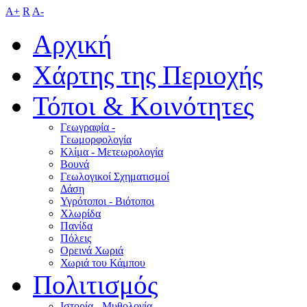
A+
R
A-
Αρχική
Χάρτης της Περιοχής
Τόποι & Κοινότητες
Γεωγραφία -
Γεωμορφολογία
Κλίμα - Mετεωρολογία
Βουνά
Γεωλογικοί Σχηματισμοί
Δάση
Υγρότοποι - Βιότοποι
Χλωρίδα
Πανίδα
Πόλεις
Ορεινά Χωριά
Χωριά του Κάμπου
Πολιτισμός
Ιστορία - Μυθολογία