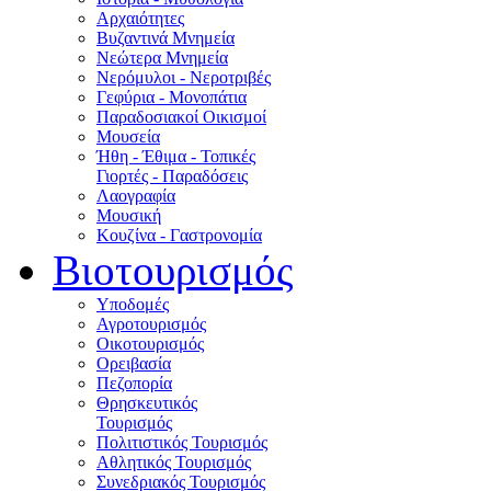
Αρχαιότητες
Βυζαντινά Μνημεία
Νεώτερα Μνημεία
Νερόμυλοι - Nεροτριβές
Γεφύρια - Μονοπάτια
Παραδοσιακοί Οικισμοί
Μουσεία
Ήθη - Έθιμα - Τοπικές
Γιορτές - Παραδόσεις
Λαογραφία
Μουσική
Κουζίνα - Γαστρονομία
Βιοτουρισμός
Υποδομές
Αγροτουρισμός
Οικοτουρισμός
Ορειβασία
Πεζοπορία
Θρησκευτικός
Τουρισμός
Πολιτιστικός Τουρισμός
Αθλητικός Τουρισμός
Συνεδριακός Τουρισμός