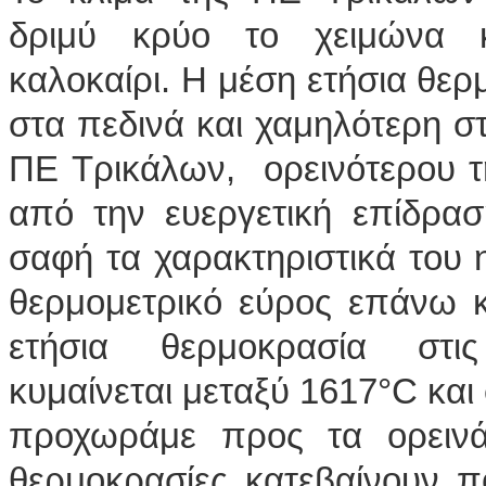
δριμύ κρύο το χειμώνα κα
καλοκαίρι. Η μέση ετήσια θερ
στα πεδινά και χαμηλότερη στ
ΠΕ Τρικάλων, ορεινότερου τ
από την ευεργετική επίδρασ
σαφή τα χαρακτηριστικά του η
θερμομετρικό εύρος επάνω 
ετήσια θερμοκρασία στι
κυμαίνεται μεταξύ 16­17°C κα
προχωράμε προς τα ορεινά
θερμοκρασίες κατεβαίνουν π