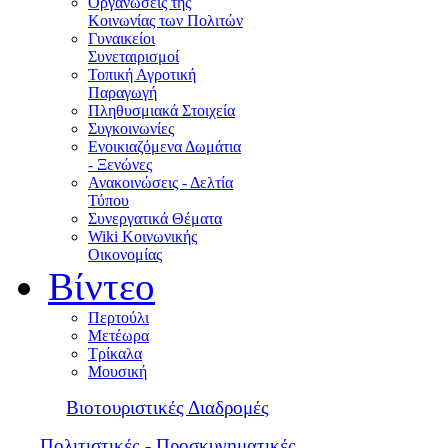
Οργανώσεις της
Κοινωνίας των Πολιτών
Γυναικείοι
Συνεταιρισμοί
Τοπική Αγροτική
Παραγωγή
Πληθυσμιακά Στοιχεία
Συγκοινωνίες
Ενοικιαζόμενα Δωμάτια
- Ξενώνες
Ανακοινώσεις - Δελτία
Τύπου
Συνεργατικά Θέματα
Wiki Κοινωνικής
Οικονομίας
Βίντεο
Περτούλι
Μετέωρα
Τρίκαλα
Μουσική
Βιοτουριστικές Διαδρομές
Πολιτιστικές - Προσκυνηματικές