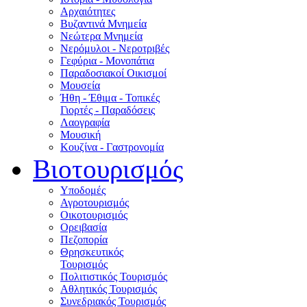
Αρχαιότητες
Βυζαντινά Μνημεία
Νεώτερα Μνημεία
Νερόμυλοι - Nεροτριβές
Γεφύρια - Μονοπάτια
Παραδοσιακοί Οικισμοί
Μουσεία
Ήθη - Έθιμα - Τοπικές
Γιορτές - Παραδόσεις
Λαογραφία
Μουσική
Κουζίνα - Γαστρονομία
Βιοτουρισμός
Υποδομές
Αγροτουρισμός
Οικοτουρισμός
Ορειβασία
Πεζοπορία
Θρησκευτικός
Τουρισμός
Πολιτιστικός Τουρισμός
Αθλητικός Τουρισμός
Συνεδριακός Τουρισμός