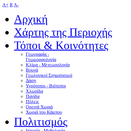
A+
R
A-
Αρχική
Χάρτης της Περιοχής
Τόποι & Κοινότητες
Γεωγραφία -
Γεωμορφολογία
Κλίμα - Mετεωρολογία
Βουνά
Γεωλογικοί Σχηματισμοί
Δάση
Υγρότοποι - Βιότοποι
Χλωρίδα
Πανίδα
Πόλεις
Ορεινά Χωριά
Χωριά του Κάμπου
Πολιτισμός
Ιστορία - Μυθολογία