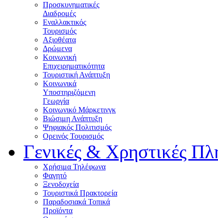
Προσκυνηματικές
Διαδρομές
Εναλλακτικός
Τουρισμός
Αξιοθέατα
Δρώμενα
Κοινωνική
Επιχειρηματικότητα
Τουριστική Ανάπτυξη
Κοινωνικά
Υποστηριζόμενη
Γεωργία
Κοινωνικό Μάρκετινγκ
Βιώσιμη Ανάπτυξη
Ψηφιακός Πολιτισμός
Ορεινός Τουρισμός
Γενικές & Χρηστικές Πλ
Χρήσιμα Τηλέφωνα
Φαγητό
Ξενοδοχεία
Τουριστικά Πρακτορεία
Παραδοσιακά Τοπικά
Προϊόντα