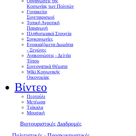
Οργανώσεις της
Κοινωνίας των Πολιτών
Γυναικείοι
Συνεταιρισμοί
Τοπική Αγροτική
Παραγωγή
Πληθυσμιακά Στοιχεία
Συγκοινωνίες
Ενοικιαζόμενα Δωμάτια
- Ξενώνες
Ανακοινώσεις - Δελτία
Τύπου
Συνεργατικά Θέματα
Wiki Κοινωνικής
Οικονομίας
Βίντεο
Περτούλι
Μετέωρα
Τρίκαλα
Μουσική
Βιοτουριστικές Διαδρομές
Πολιτιστικές - Προσκυνηματικές