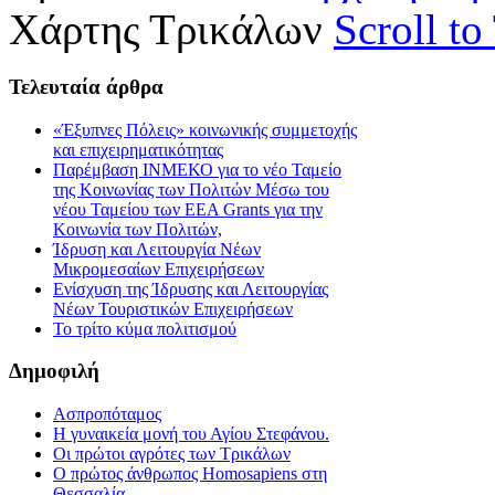
Χάρτης Τρικάλων
Scroll to
Τελευταία
άρθρα
«Έξυπνες Πόλεις» κοινωνικής συμμετοχής
και επιχειρηματικότητας
Παρέμβαση ΙΝΜΕΚΟ για το νέο Ταμείο
της Κοινωνίας των Πολιτών Μέσω του
νέου Ταμείου των ΕΕΑ Grants για την
Κοινωνία των Πολιτών,
Ίδρυση και Λειτουργία Νέων
Μικρομεσαίων Επιχειρήσεων
Ενίσχυση της Ίδρυσης και Λειτουργίας
Νέων Τουριστικών Επιχειρήσεων
Το τρίτο κύμα πολιτισμού
Δημοφιλή
Ασπροπόταμος
Η γυναικεία μονή του Αγίου Στεφάνου.
Οι πρώτοι αγρότες των Τρικάλων
Ο πρώτος άνθρωπος Homosapiens στη
Θεσσαλία