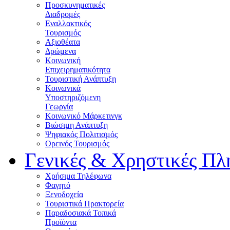
Προσκυνηματικές
Διαδρομές
Εναλλακτικός
Τουρισμός
Αξιοθέατα
Δρώμενα
Κοινωνική
Επιχειρηματικότητα
Τουριστική Ανάπτυξη
Κοινωνικά
Υποστηριζόμενη
Γεωργία
Κοινωνικό Μάρκετινγκ
Βιώσιμη Ανάπτυξη
Ψηφιακός Πολιτισμός
Ορεινός Τουρισμός
Γενικές & Χρηστικές Πλ
Χρήσιμα Τηλέφωνα
Φαγητό
Ξενοδοχεία
Τουριστικά Πρακτορεία
Παραδοσιακά Τοπικά
Προϊόντα