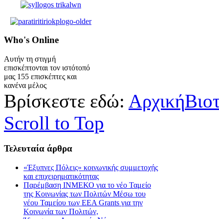
Who's
Online
Αυτήν τη στιγμή
επισκέπτονται τον ιστότοπό
μας 155 επισκέπτες και
κανένα μέλος
Βρίσκεστε εδώ:
Αρχική
Βιο
Scroll to Top
Τελευταία
άρθρα
«Έξυπνες Πόλεις» κοινωνικής συμμετοχής
και επιχειρηματικότητας
Παρέμβαση ΙΝΜΕΚΟ για το νέο Ταμείο
της Κοινωνίας των Πολιτών Μέσω του
νέου Ταμείου των ΕΕΑ Grants για την
Κοινωνία των Πολιτών,