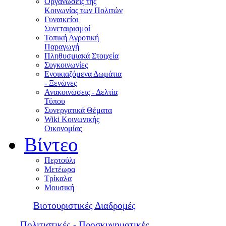
Οργανώσεις της
Κοινωνίας των Πολιτών
Γυναικείοι
Συνεταιρισμοί
Τοπική Αγροτική
Παραγωγή
Πληθυσμιακά Στοιχεία
Συγκοινωνίες
Ενοικιαζόμενα Δωμάτια
- Ξενώνες
Ανακοινώσεις - Δελτία
Τύπου
Συνεργατικά Θέματα
Wiki Κοινωνικής
Οικονομίας
Βίντεο
Περτούλι
Μετέωρα
Τρίκαλα
Μουσική
Βιοτουριστικές Διαδρομές
Πολιτιστικές - Προσκυνηματικές