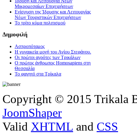
Ίδρυση και Λειτουργία Νέων
Μικρομεσαίων Επιχειρήσεων
Ενίσχυση της Ίδρυσης και Λειτουργίας
Νέων Τουριστικών Επιχειρήσεων
Το τρίτο κύμα πολιτισμού
Δημοφιλή
Ασπροπόταμος
Η γυναικεία μονή του Αγίου Στεφάνου.
Οι πρώτοι αγρότες των Τρικάλων
Ο πρώτος άνθρωπος Homosapiens στη
Θεσσαλία
Το φαγητό στα Τρίκαλα
Copyright © 2015 Trikala 
JoomShaper
Valid
XHTML
and
CSS