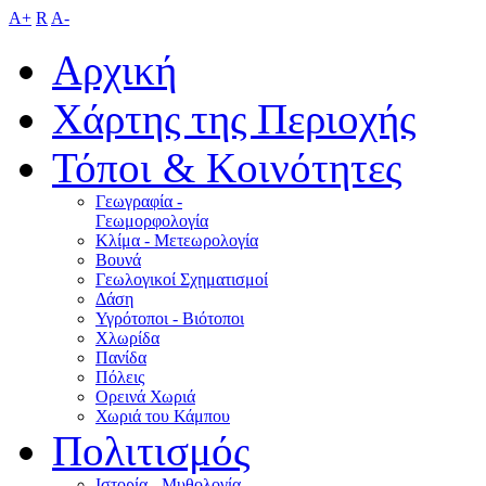
A+
R
A-
Αρχική
Χάρτης της Περιοχής
Τόποι & Κοινότητες
Γεωγραφία -
Γεωμορφολογία
Κλίμα - Mετεωρολογία
Βουνά
Γεωλογικοί Σχηματισμοί
Δάση
Υγρότοποι - Βιότοποι
Χλωρίδα
Πανίδα
Πόλεις
Ορεινά Χωριά
Χωριά του Κάμπου
Πολιτισμός
Ιστορία - Μυθολογία