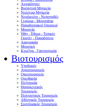
Αρχαιότητες
Βυζαντινά Μνημεία
Νεώτερα Μνημεία
Νερόμυλοι - Nεροτριβές
Γεφύρια - Μονοπάτια
Παραδοσιακοί Οικισμοί
Μουσεία
Ήθη - Έθιμα - Τοπικές
Γιορτές - Παραδόσεις
Λαογραφία
Μουσική
Κουζίνα - Γαστρονομία
Βιοτουρισμός
Υποδομές
Αγροτουρισμός
Οικοτουρισμός
Ορειβασία
Πεζοπορία
Θρησκευτικός
Τουρισμός
Πολιτιστικός Τουρισμός
Αθλητικός Τουρισμός
Συνεδριακός Τουρισμός