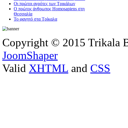
Οι πρώτοι αγρότες των Τρικάλων
Ο πρώτος άνθρωπος Homosapiens στη
Θεσσαλία
Το φαγητό στα Τρίκαλα
Copyright © 2015 Trikala 
JoomShaper
Valid
XHTML
and
CSS