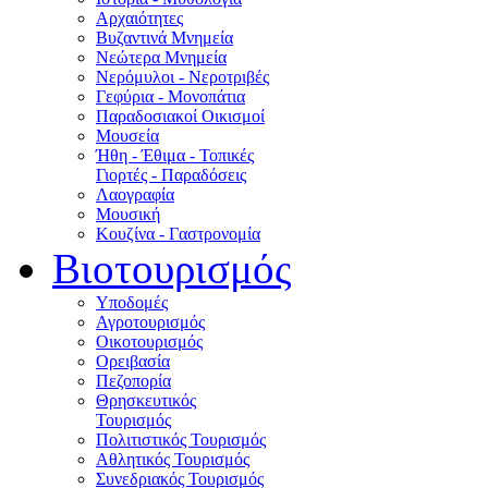
Αρχαιότητες
Βυζαντινά Μνημεία
Νεώτερα Μνημεία
Νερόμυλοι - Nεροτριβές
Γεφύρια - Μονοπάτια
Παραδοσιακοί Οικισμοί
Μουσεία
Ήθη - Έθιμα - Τοπικές
Γιορτές - Παραδόσεις
Λαογραφία
Μουσική
Κουζίνα - Γαστρονομία
Βιοτουρισμός
Υποδομές
Αγροτουρισμός
Οικοτουρισμός
Ορειβασία
Πεζοπορία
Θρησκευτικός
Τουρισμός
Πολιτιστικός Τουρισμός
Αθλητικός Τουρισμός
Συνεδριακός Τουρισμός