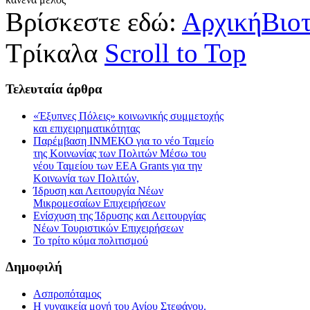
Βρίσκεστε εδώ:
Αρχική
Βιο
Τρίκαλα
Scroll to Top
Τελευταία
άρθρα
«Έξυπνες Πόλεις» κοινωνικής συμμετοχής
και επιχειρηματικότητας
Παρέμβαση ΙΝΜΕΚΟ για το νέο Ταμείο
της Κοινωνίας των Πολιτών Μέσω του
νέου Ταμείου των ΕΕΑ Grants για την
Κοινωνία των Πολιτών,
Ίδρυση και Λειτουργία Νέων
Μικρομεσαίων Επιχειρήσεων
Ενίσχυση της Ίδρυσης και Λειτουργίας
Νέων Τουριστικών Επιχειρήσεων
Το τρίτο κύμα πολιτισμού
Δημοφιλή
Ασπροπόταμος
Η γυναικεία μονή του Αγίου Στεφάνου.