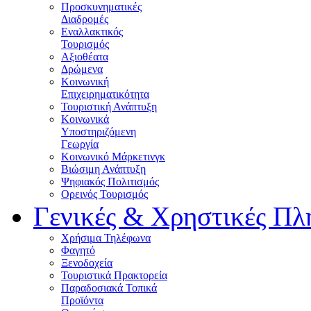
Προσκυνηματικές
Διαδρομές
Εναλλακτικός
Τουρισμός
Αξιοθέατα
Δρώμενα
Κοινωνική
Επιχειρηματικότητα
Τουριστική Ανάπτυξη
Κοινωνικά
Υποστηριζόμενη
Γεωργία
Κοινωνικό Μάρκετινγκ
Βιώσιμη Ανάπτυξη
Ψηφιακός Πολιτισμός
Ορεινός Τουρισμός
Γενικές & Χρηστικές Πλ
Χρήσιμα Τηλέφωνα
Φαγητό
Ξενοδοχεία
Τουριστικά Πρακτορεία
Παραδοσιακά Τοπικά
Προϊόντα