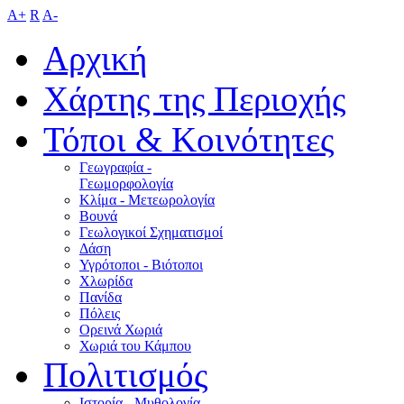
A+
R
A-
Αρχική
Χάρτης της Περιοχής
Τόποι & Κοινότητες
Γεωγραφία -
Γεωμορφολογία
Κλίμα - Mετεωρολογία
Βουνά
Γεωλογικοί Σχηματισμοί
Δάση
Υγρότοποι - Βιότοποι
Χλωρίδα
Πανίδα
Πόλεις
Ορεινά Χωριά
Χωριά του Κάμπου
Πολιτισμός
Ιστορία - Μυθολογία