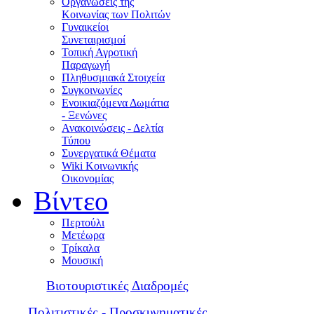
Οργανώσεις της
Κοινωνίας των Πολιτών
Γυναικείοι
Συνεταιρισμοί
Τοπική Αγροτική
Παραγωγή
Πληθυσμιακά Στοιχεία
Συγκοινωνίες
Ενοικιαζόμενα Δωμάτια
- Ξενώνες
Ανακοινώσεις - Δελτία
Τύπου
Συνεργατικά Θέματα
Wiki Κοινωνικής
Οικονομίας
Βίντεο
Περτούλι
Μετέωρα
Τρίκαλα
Μουσική
Βιοτουριστικές Διαδρομές
Πολιτιστικές - Προσκυνηματικές