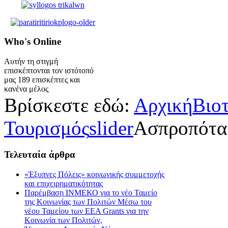
Who's
Online
Αυτήν τη στιγμή
επισκέπτονται τον ιστότοπό
μας 189 επισκέπτες και
κανένα μέλος
Βρίσκεστε εδώ:
Αρχική
Βιο
Τουρισμός
slider
Ασπροπότα
Τελευταία
άρθρα
«Έξυπνες Πόλεις» κοινωνικής συμμετοχής
και επιχειρηματικότητας
Παρέμβαση ΙΝΜΕΚΟ για το νέο Ταμείο
της Κοινωνίας των Πολιτών Μέσω του
νέου Ταμείου των ΕΕΑ Grants για την
Κοινωνία των Πολιτών,