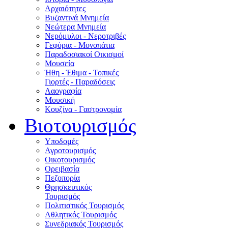
Αρχαιότητες
Βυζαντινά Μνημεία
Νεώτερα Μνημεία
Νερόμυλοι - Nεροτριβές
Γεφύρια - Μονοπάτια
Παραδοσιακοί Οικισμοί
Μουσεία
Ήθη - Έθιμα - Τοπικές
Γιορτές - Παραδόσεις
Λαογραφία
Μουσική
Κουζίνα - Γαστρονομία
Βιοτουρισμός
Υποδομές
Αγροτουρισμός
Οικοτουρισμός
Ορειβασία
Πεζοπορία
Θρησκευτικός
Τουρισμός
Πολιτιστικός Τουρισμός
Αθλητικός Τουρισμός
Συνεδριακός Τουρισμός