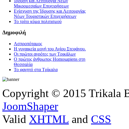
Ίδρυση και Λειτουργία Νέων
Μικρομεσαίων Επιχειρήσεων
Ενίσχυση της Ίδρυσης και Λειτουργίας
Νέων Τουριστικών Επιχειρήσεων
Το τρίτο κύμα πολιτισμού
Δημοφιλή
Ασπροπόταμος
Η γυναικεία μονή του Αγίου Στεφάνου.
Οι πρώτοι αγρότες των Τρικάλων
Ο πρώτος άνθρωπος Homosapiens στη
Θεσσαλία
Το φαγητό στα Τρίκαλα
Copyright © 2015 Trikala 
JoomShaper
Valid
XHTML
and
CSS