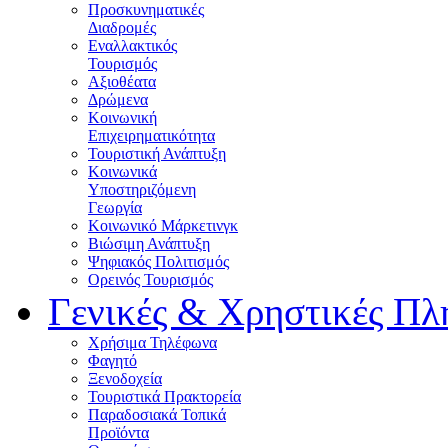
Προσκυνηματικές
Διαδρομές
Εναλλακτικός
Τουρισμός
Αξιοθέατα
Δρώμενα
Κοινωνική
Επιχειρηματικότητα
Τουριστική Ανάπτυξη
Κοινωνικά
Υποστηριζόμενη
Γεωργία
Κοινωνικό Μάρκετινγκ
Βιώσιμη Ανάπτυξη
Ψηφιακός Πολιτισμός
Ορεινός Τουρισμός
Γενικές & Χρηστικές Πλ
Χρήσιμα Τηλέφωνα
Φαγητό
Ξενοδοχεία
Τουριστικά Πρακτορεία
Παραδοσιακά Τοπικά
Προϊόντα