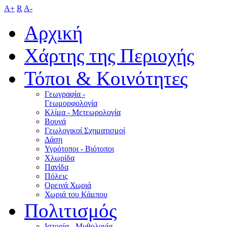
A+
R
A-
Αρχική
Χάρτης της Περιοχής
Τόποι & Κοινότητες
Γεωγραφία -
Γεωμορφολογία
Κλίμα - Mετεωρολογία
Βουνά
Γεωλογικοί Σχηματισμοί
Δάση
Υγρότοποι - Βιότοποι
Χλωρίδα
Πανίδα
Πόλεις
Ορεινά Χωριά
Χωριά του Κάμπου
Πολιτισμός
Ιστορία - Μυθολογία