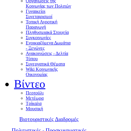
Οργανώσεις της
Κοινωνίας των Πολιτών
Γυναικείοι
Συνεταιρισμοί
Τοπική Αγροτική
Παραγωγή
Πληθυσμιακά Στοιχεία
Συγκοινωνίες
Ενοικιαζόμενα Δωμάτια
- Ξενώνες
Ανακοινώσεις - Δελτία
Τύπου
Συνεργατικά Θέματα
Wiki Κοινωνικής
Οικονομίας
Βίντεο
Περτούλι
Μετέωρα
Τρίκαλα
Μουσική
Βιοτουριστικές Διαδρομές
Πολιτιστικές - Προσκυνηματικές