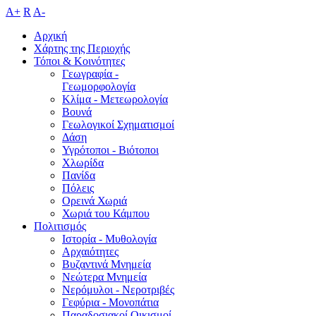
A+
R
A-
Αρχική
Χάρτης της Περιοχής
Τόποι & Κοινότητες
Γεωγραφία -
Γεωμορφολογία
Κλίμα - Mετεωρολογία
Βουνά
Γεωλογικοί Σχηματισμοί
Δάση
Υγρότοποι - Βιότοποι
Χλωρίδα
Πανίδα
Πόλεις
Ορεινά Χωριά
Χωριά του Κάμπου
Πολιτισμός
Ιστορία - Μυθολογία
Αρχαιότητες
Βυζαντινά Μνημεία
Νεώτερα Μνημεία
Νερόμυλοι - Nεροτριβές
Γεφύρια - Μονοπάτια
Παραδοσιακοί Οικισμοί