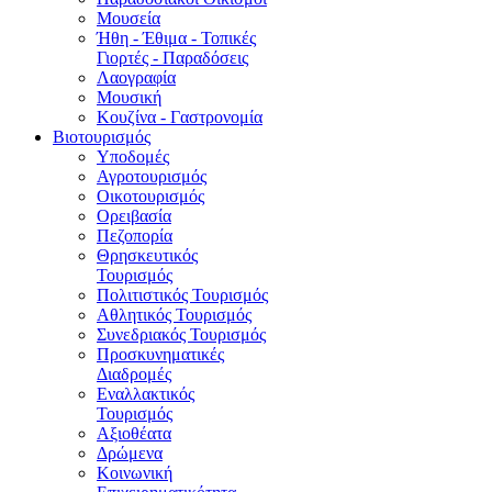
Μουσεία
Ήθη - Έθιμα - Τοπικές
Γιορτές - Παραδόσεις
Λαογραφία
Μουσική
Κουζίνα - Γαστρονομία
Βιοτουρισμός
Υποδομές
Αγροτουρισμός
Οικοτουρισμός
Ορειβασία
Πεζοπορία
Θρησκευτικός
Τουρισμός
Πολιτιστικός Τουρισμός
Αθλητικός Τουρισμός
Συνεδριακός Τουρισμός
Προσκυνηματικές
Διαδρομές
Εναλλακτικός
Τουρισμός
Αξιοθέατα
Δρώμενα
Κοινωνική