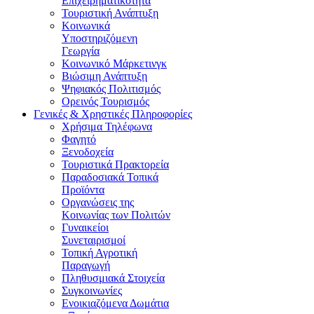
Επιχειρηματικότητα
Τουριστική Ανάπτυξη
Κοινωνικά
Υποστηριζόμενη
Γεωργία
Κοινωνικό Μάρκετινγκ
Βιώσιμη Ανάπτυξη
Ψηφιακός Πολιτισμός
Ορεινός Τουρισμός
Γενικές & Χρηστικές Πληροφορίες
Χρήσιμα Τηλέφωνα
Φαγητό
Ξενοδοχεία
Τουριστικά Πρακτορεία
Παραδοσιακά Τοπικά
Προϊόντα
Οργανώσεις της
Κοινωνίας των Πολιτών
Γυναικείοι
Συνεταιρισμοί
Τοπική Αγροτική
Παραγωγή
Πληθυσμιακά Στοιχεία
Συγκοινωνίες
Ενοικιαζόμενα Δωμάτια