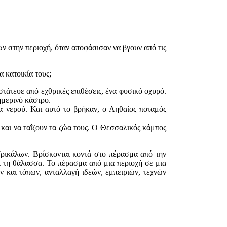
 στην περιοχή, όταν αποφάσισαν να βγουν από τις
α κατοικία τους;
άτευε από εχθρικές επιθέσεις, ένα φυσικό οχυρό.
ημερινό κάστρο.
α νερού. Και αυτό το βρήκαν, ο Ληθαίος ποταμός
 και να ταΐζουν τα ζώα τους. Ο Θεσσαλικός κάμπος
Τρικάλων. Βρίσκονται κοντά στο πέρασμα από την
ι τη θάλασσα. Το πέρασμα από μια περιοχή σε μια
ν και τόπων, ανταλλαγή ιδεών, εμπειριών, τεχνών