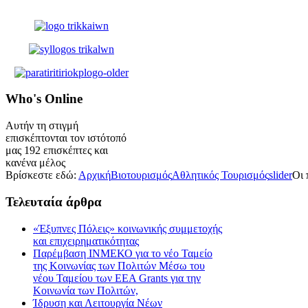
Who's
Online
Αυτήν τη στιγμή
επισκέπτονται τον ιστότοπό
μας 192 επισκέπτες και
κανένα μέλος
Βρίσκεστε εδώ:
Αρχική
Βιοτουρισμός
Αθλητικός Τουρισμός
slider
Οι 
Τελευταία
άρθρα
«Έξυπνες Πόλεις» κοινωνικής συμμετοχής
και επιχειρηματικότητας
Παρέμβαση ΙΝΜΕΚΟ για το νέο Ταμείο
της Κοινωνίας των Πολιτών Μέσω του
νέου Ταμείου των ΕΕΑ Grants για την
Κοινωνία των Πολιτών,
Ίδρυση και Λειτουργία Νέων