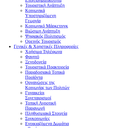
Επιχειρηματικότητα
Τουριστική Ανάπτυξη
Κοινωνικά
Υποστηριζόμενη
Γεωργία
Κοινωνικό Μάρκετινγκ
Βιώσιμη Ανάπτυξη
Ψηφιακός Πολιτισμός
Ορεινός Τουρισμός
Γενικές & Χρηστικές Πληροφορίες
Χρήσιμα Τηλέφωνα
Φαγητό
Ξενοδοχεία
Τουριστικά Πρακτορεία
Παραδοσιακά Τοπικά
Προϊόντα
Οργανώσεις της
Κοινωνίας των Πολιτών
Γυναικείοι
Συνεταιρισμοί
Τοπική Αγροτική
Παραγωγή
Πληθυσμιακά Στοιχεία
Συγκοινωνίες
Ενοικιαζόμενα Δωμάτια