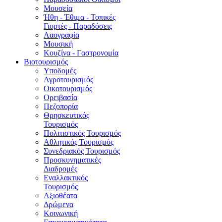
Μουσεία
Ήθη - Έθιμα - Τοπικές
Γιορτές - Παραδόσεις
Λαογραφία
Μουσική
Κουζίνα - Γαστρονομία
Βιοτουρισμός
Υποδομές
Αγροτουρισμός
Οικοτουρισμός
Ορειβασία
Πεζοπορία
Θρησκευτικός
Τουρισμός
Πολιτιστικός Τουρισμός
Αθλητικός Τουρισμός
Συνεδριακός Τουρισμός
Προσκυνηματικές
Διαδρομές
Εναλλακτικός
Τουρισμός
Αξιοθέατα
Δρώμενα
Κοινωνική