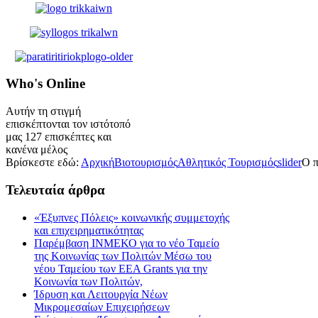
Who's
Online
Αυτήν τη στιγμή
επισκέπτονται τον ιστότοπό
μας 127 επισκέπτες και
κανένα μέλος
Βρίσκεστε εδώ:
Αρχική
Βιοτουρισμός
Αθλητικός Τουρισμός
slider
Ο π
Τελευταία
άρθρα
«Έξυπνες Πόλεις» κοινωνικής συμμετοχής
και επιχειρηματικότητας
Παρέμβαση ΙΝΜΕΚΟ για το νέο Ταμείο
της Κοινωνίας των Πολιτών Μέσω του
νέου Ταμείου των ΕΕΑ Grants για την
Κοινωνία των Πολιτών,
Ίδρυση και Λειτουργία Νέων
Μικρομεσαίων Επιχειρήσεων