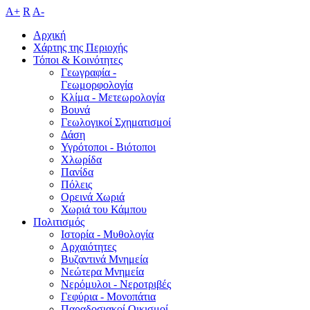
A+
R
A-
Αρχική
Χάρτης της Περιοχής
Τόποι & Κοινότητες
Γεωγραφία -
Γεωμορφολογία
Κλίμα - Mετεωρολογία
Βουνά
Γεωλογικοί Σχηματισμοί
Δάση
Υγρότοποι - Βιότοποι
Χλωρίδα
Πανίδα
Πόλεις
Ορεινά Χωριά
Χωριά του Κάμπου
Πολιτισμός
Ιστορία - Μυθολογία
Αρχαιότητες
Βυζαντινά Μνημεία
Νεώτερα Μνημεία
Νερόμυλοι - Nεροτριβές
Γεφύρια - Μονοπάτια
Παραδοσιακοί Οικισμοί