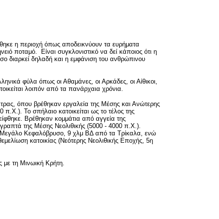
ήθηκε η περιοχή όπως αποδεικνύουν τα ευρήματα
ιό ποταμό. Είναι συγκλονιστικό να δεί κάποιος ότι η
όσο διαρκεί δηλαδή και η εμφάνιση του ανθρώπινου
ελληνικά φύλα όπως οι Αθαμάνες, οι Αρκάδες, οι Αίθικοι,
τοικείται λοιπόν από τα πανάρχαια χρόνια.
ετρας, όπου βρέθηκαν εργαλεία της Μέσης και Ανώτερης
 π.Χ.). Το σπήλαιο κατοικείται ως το τέλος της
είφθηκε. Βρέθηκαν κομμάτια από αγγεία της
 γραπτά της Μέσης Νεολιθικής (5000 - 4000 π.Χ.).
ιό Μεγάλο Κεφαλόβρυσο, 9 χλμ ΒΔ από τα Τρίκαλα, ενώ
εμελίωση κατοικίας (Νεότερης Νεολιθικής Εποχής, 5η
ς με τη Μινωική Κρήτη.