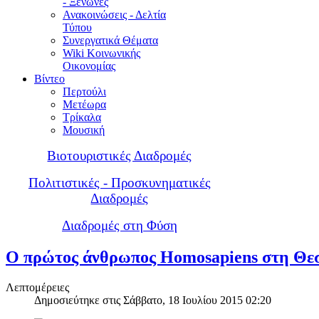
- Ξενώνες
Ανακοινώσεις - Δελτία
Τύπου
Συνεργατικά Θέματα
Wiki Κοινωνικής
Οικονομίας
Βίντεο
Περτούλι
Μετέωρα
Τρίκαλα
Μουσική
Βιοτουριστικές Διαδρομές
Πολιτιστικές - Προσκυνηματικές
Διαδρομές
Διαδρομές στη Φύση
Ο πρώτος άνθρωπος Homosapiens στη Θε
Λεπτομέρειες
Δημοσιεύτηκε στις Σάββατο, 18 Ιουλίου 2015 02:20