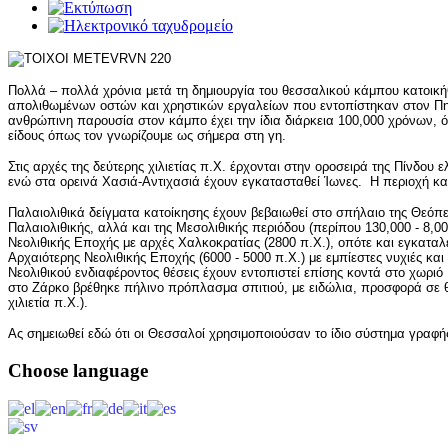
Πολλά – πολλά χρόνια μετά τη δημιουργία του θεσσαλικού κάμπου κατοικ
απολιθωμένων οστών και χρηστικών εργαλείων που εντοπίστηκαν στον Πηνε
ανθρώπινη παρουσία στον κάμπο έχει την ίδια διάρκεια 100,000 χρόνων, 
είδους όπως τον γνωρίζουμε ως σήμερα στη γη.
Στις αρχές της δεύτερης χιλιετίας π.Χ. έρχονται στην οροσειρά της Πίνδου 
ενώ στα ορεινά Χασιά-Αντιχασιά έχουν εγκατασταθεί Ίωνες. Η περιοχή κα
Παλαιολιθικά δείγματα κατοίκησης έχουν βεβαιωθεί στο σπήλαιο της Θεόπ
Παλαιολιθικής, αλλά και της Μεσολιθικής περιόδου (περίπου 130,000 - 8,000
Νεολιθικής Εποχής με αρχές Χαλκοκρατίας (2800 π.Χ.), οπότε και εγκαταλ
Αρχαιότερης Νεολιθικής Εποχής (6000 - 5000 π.Χ.) με εμπίεστες νυχιές και
Νεολιθικού ενδιαφέροντος θέσεις έχουν εντοπιστεί επίσης κοντά στο χωρ
στο Ζάρκο βρέθηκε πήλινο πρόπλασμα σπιτιού, με ειδώλια, προσφορά σε θ
χιλιετία π.Χ.).
Ας σημειωθεί εδώ ότι οι Θεσσαλοί χρησιμοποιούσαν το ίδιο σύστημα γραφή
Choose
language