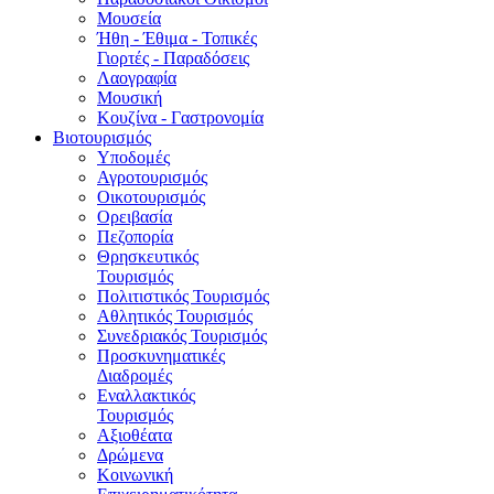
Μουσεία
Ήθη - Έθιμα - Τοπικές
Γιορτές - Παραδόσεις
Λαογραφία
Μουσική
Κουζίνα - Γαστρονομία
Βιοτουρισμός
Υποδομές
Αγροτουρισμός
Οικοτουρισμός
Ορειβασία
Πεζοπορία
Θρησκευτικός
Τουρισμός
Πολιτιστικός Τουρισμός
Αθλητικός Τουρισμός
Συνεδριακός Τουρισμός
Προσκυνηματικές
Διαδρομές
Εναλλακτικός
Τουρισμός
Αξιοθέατα
Δρώμενα
Κοινωνική