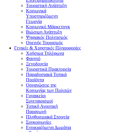
Επιχειρηματικότητα
Τουριστική Ανάπτυξη
Κοινωνικά
Υποστηριζόμενη
Γεωργία
Κοινωνικό Μάρκετινγκ
Βιώσιμη Ανάπτυξη
Ψηφιακός Πολιτισμός
Ορεινός Τουρισμός
Γενικές & Χρηστικές Πληροφορίες
Χρήσιμα Τηλέφωνα
Φαγητό
Ξενοδοχεία
Τουριστικά Πρακτορεία
Παραδοσιακά Τοπικά
Προϊόντα
Οργανώσεις της
Κοινωνίας των Πολιτών
Γυναικείοι
Συνεταιρισμοί
Τοπική Αγροτική
Παραγωγή
Πληθυσμιακά Στοιχεία
Συγκοινωνίες
Ενοικιαζόμενα Δωμάτια