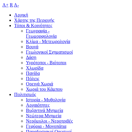
A+
R
A-
Αρχική
Χάρτης της Περιοχής
Τόποι & Κοινότητες
Γεωγραφία -
Γεωμορφολογία
Κλίμα - Mετεωρολογία
Βουνά
Γεωλογικοί Σχηματισμοί
Δάση
Υγρότοποι - Βιότοποι
Χλωρίδα
Πανίδα
Πόλεις
Ορεινά Χωριά
Χωριά του Κάμπου
Πολιτισμός
Ιστορία - Μυθολογία
Αρχαιότητες
Βυζαντινά Μνημεία
Νεώτερα Μνημεία
Νερόμυλοι - Nεροτριβές
Γεφύρια - Μονοπάτια
Παραδοσιακοί Οικισμοί