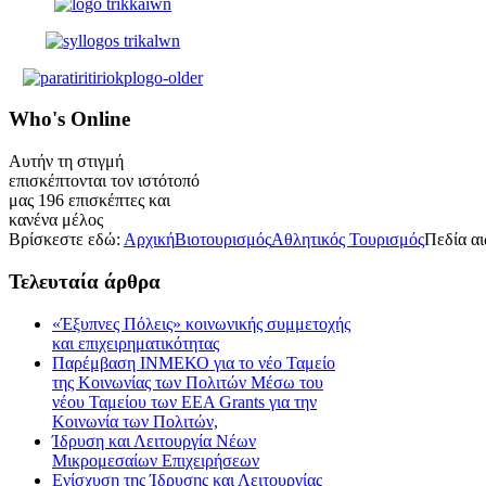
Who's
Online
Αυτήν τη στιγμή
επισκέπτονται τον ιστότοπό
μας 196 επισκέπτες και
κανένα μέλος
Βρίσκεστε εδώ:
Αρχική
Βιοτουρισμός
Αθλητικός Τουρισμός
Πεδία α
Τελευταία
άρθρα
«Έξυπνες Πόλεις» κοινωνικής συμμετοχής
και επιχειρηματικότητας
Παρέμβαση ΙΝΜΕΚΟ για το νέο Ταμείο
της Κοινωνίας των Πολιτών Μέσω του
νέου Ταμείου των ΕΕΑ Grants για την
Κοινωνία των Πολιτών,
Ίδρυση και Λειτουργία Νέων
Μικρομεσαίων Επιχειρήσεων
Ενίσχυση της Ίδρυσης και Λειτουργίας