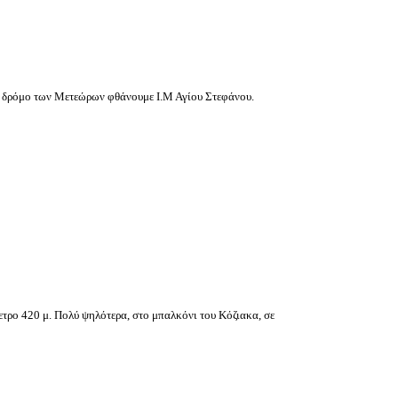
ό δρόμο των Μετεώρων φθάνουμε Ι.Μ Αγίου Στεφάνου.
ετρο 420 μ. Πολύ ψηλότερα, στο μπαλκόνι του Κόζιακα, σε