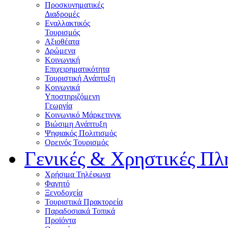
Προσκυνηματικές
Διαδρομές
Εναλλακτικός
Τουρισμός
Αξιοθέατα
Δρώμενα
Κοινωνική
Επιχειρηματικότητα
Τουριστική Ανάπτυξη
Κοινωνικά
Υποστηριζόμενη
Γεωργία
Κοινωνικό Μάρκετινγκ
Βιώσιμη Ανάπτυξη
Ψηφιακός Πολιτισμός
Ορεινός Τουρισμός
Γενικές & Χρηστικές Πλ
Χρήσιμα Τηλέφωνα
Φαγητό
Ξενοδοχεία
Τουριστικά Πρακτορεία
Παραδοσιακά Τοπικά
Προϊόντα