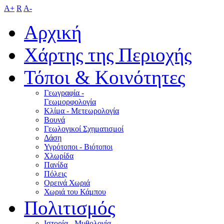
A+
R
A-
Αρχική
Χάρτης της Περιοχής
Τόποι & Κοινότητες
Γεωγραφία -
Γεωμορφολογία
Κλίμα - Mετεωρολογία
Βουνά
Γεωλογικοί Σχηματισμοί
Δάση
Υγρότοποι - Βιότοποι
Χλωρίδα
Πανίδα
Πόλεις
Ορεινά Χωριά
Χωριά του Κάμπου
Πολιτισμός
Ιστορία - Μυθολογία