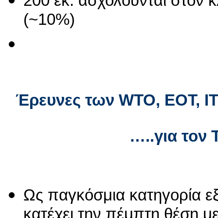
200 εκ. ασχολούνται στον 
(~10%)
Έρευνες των
WTO
, ΕΟΤ, 
…..για τον Του
Ως παγκόσμια κατηγορία ε
κατέχει την πέμπτη θέση με