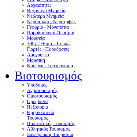
Αρχαιότητες
Βυζαντινά Μνημεία
Νεώτερα Μνημεία
Νερόμυλοι - Nεροτριβές
Γεφύρια - Μονοπάτια
Παραδοσιακοί Οικισμοί
Μουσεία
Ήθη - Έθιμα - Τοπικές
Γιορτές - Παραδόσεις
Λαογραφία
Μουσική
Κουζίνα - Γαστρονομία
Βιοτουρισμός
Υποδομές
Αγροτουρισμός
Οικοτουρισμός
Ορειβασία
Πεζοπορία
Θρησκευτικός
Τουρισμός
Πολιτιστικός Τουρισμός
Αθλητικός Τουρισμός
Συνεδριακός Τουρισμός