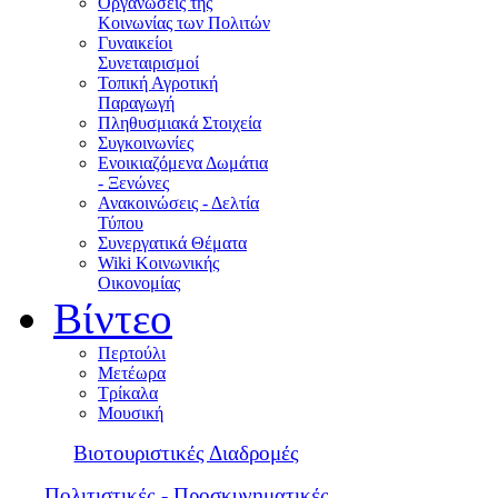
Οργανώσεις της
Κοινωνίας των Πολιτών
Γυναικείοι
Συνεταιρισμοί
Τοπική Αγροτική
Παραγωγή
Πληθυσμιακά Στοιχεία
Συγκοινωνίες
Ενοικιαζόμενα Δωμάτια
- Ξενώνες
Ανακοινώσεις - Δελτία
Τύπου
Συνεργατικά Θέματα
Wiki Κοινωνικής
Οικονομίας
Βίντεο
Περτούλι
Μετέωρα
Τρίκαλα
Μουσική
Βιοτουριστικές Διαδρομές
Πολιτιστικές - Προσκυνηματικές