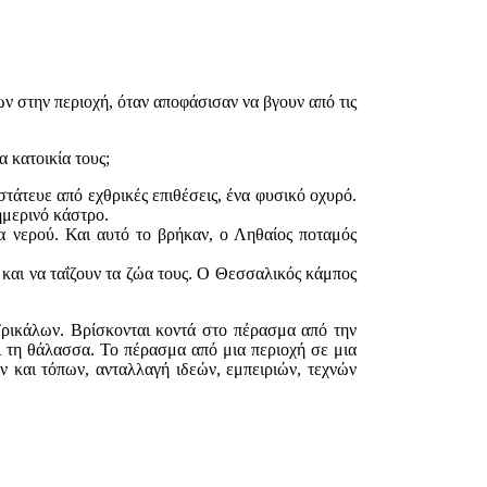
 στην περιοχή, όταν αποφάσισαν να βγουν από τις
α κατοικία τους;
άτευε από εχθρικές επιθέσεις, ένα φυσικό οχυρό.
ημερινό κάστρο.
α νερού. Και αυτό το βρήκαν, ο Ληθαίος ποταμός
 και να ταΐζουν τα ζώα τους. Ο Θεσσαλικός κάμπος
Τρικάλων. Βρίσκονται κοντά στο πέρασμα από την
ι τη θάλασσα. Το πέρασμα από μια περιοχή σε μια
ν και τόπων, ανταλλαγή ιδεών, εμπειριών, τεχνών