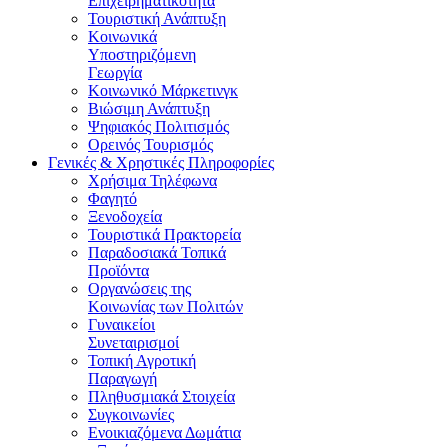
Επιχειρηματικότητα
Τουριστική Ανάπτυξη
Κοινωνικά
Υποστηριζόμενη
Γεωργία
Κοινωνικό Μάρκετινγκ
Βιώσιμη Ανάπτυξη
Ψηφιακός Πολιτισμός
Ορεινός Τουρισμός
Γενικές & Χρηστικές Πληροφορίες
Χρήσιμα Τηλέφωνα
Φαγητό
Ξενοδοχεία
Τουριστικά Πρακτορεία
Παραδοσιακά Τοπικά
Προϊόντα
Οργανώσεις της
Κοινωνίας των Πολιτών
Γυναικείοι
Συνεταιρισμοί
Τοπική Αγροτική
Παραγωγή
Πληθυσμιακά Στοιχεία
Συγκοινωνίες
Ενοικιαζόμενα Δωμάτια