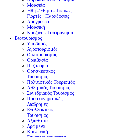
Μουσεία
Ήθη - Έθιμα - Τοπικές
Γιορτές - Παραδόσεις
Λαογραφία
Μουσική
Κουζίνα - Γαστρονομία
Βιοτουρισμός
Υποδομές
Αγροτουρισμός
Οικοτουρισμός
Ορειβασία
Πεζοπορία
Θρησκευτικός
Τουρισμός
Πολιτιστικός Τουρισμός
Αθλητικός Τουρισμός
Συνεδριακός Τουρισμός
Προσκυνηματικές
Διαδρομές
Εναλλακτικός
Τουρισμός
Αξιοθέατα
Δρώμενα
Κοινωνική