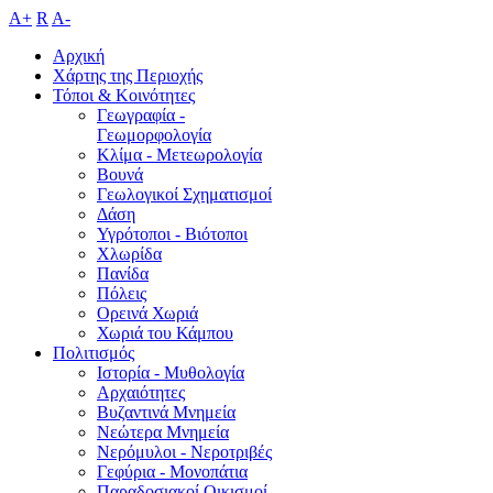
A+
R
A-
Αρχική
Χάρτης της Περιοχής
Τόποι & Κοινότητες
Γεωγραφία -
Γεωμορφολογία
Κλίμα - Mετεωρολογία
Βουνά
Γεωλογικοί Σχηματισμοί
Δάση
Υγρότοποι - Βιότοποι
Χλωρίδα
Πανίδα
Πόλεις
Ορεινά Χωριά
Χωριά του Κάμπου
Πολιτισμός
Ιστορία - Μυθολογία
Αρχαιότητες
Βυζαντινά Μνημεία
Νεώτερα Μνημεία
Νερόμυλοι - Nεροτριβές
Γεφύρια - Μονοπάτια
Παραδοσιακοί Οικισμοί