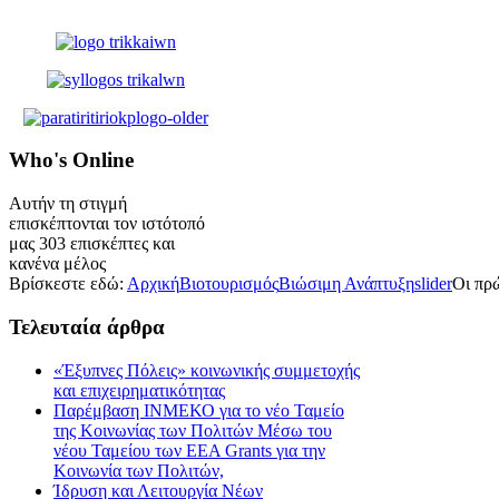
Who's
Online
Αυτήν τη στιγμή
επισκέπτονται τον ιστότοπό
μας 303 επισκέπτες και
κανένα μέλος
Βρίσκεστε εδώ:
Αρχική
Βιοτουρισμός
Βιώσιμη Ανάπτυξη
slider
Οι πρ
Τελευταία
άρθρα
«Έξυπνες Πόλεις» κοινωνικής συμμετοχής
και επιχειρηματικότητας
Παρέμβαση ΙΝΜΕΚΟ για το νέο Ταμείο
της Κοινωνίας των Πολιτών Μέσω του
νέου Ταμείου των ΕΕΑ Grants για την
Κοινωνία των Πολιτών,
Ίδρυση και Λειτουργία Νέων