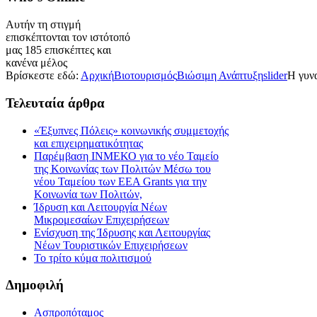
Αυτήν τη στιγμή
επισκέπτονται τον ιστότοπό
μας 185 επισκέπτες και
κανένα μέλος
Βρίσκεστε εδώ:
Αρχική
Βιοτουρισμός
Βιώσιμη Ανάπτυξη
slider
Η γυνα
Τελευταία
άρθρα
«Έξυπνες Πόλεις» κοινωνικής συμμετοχής
και επιχειρηματικότητας
Παρέμβαση ΙΝΜΕΚΟ για το νέο Ταμείο
της Κοινωνίας των Πολιτών Μέσω του
νέου Ταμείου των ΕΕΑ Grants για την
Κοινωνία των Πολιτών,
Ίδρυση και Λειτουργία Νέων
Μικρομεσαίων Επιχειρήσεων
Ενίσχυση της Ίδρυσης και Λειτουργίας
Νέων Τουριστικών Επιχειρήσεων
Το τρίτο κύμα πολιτισμού
Δημοφιλή
Ασπροπόταμος