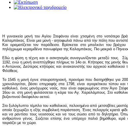
Η γυναικεία μονή του Αγίου Στεφάνου είναι χτισμένη στο νοτιότερο 
Καλαμπάκας. Είναι μια μονή - αητοφωλιά πάνω από την πόλη που αντιστέκε
Και οραματίζεται τον παράδεισο. Βρίσκεται στο μπαλκόνι του βράχο
πηλόχρωμα κεραμιδένα πανωφόρια της Καλαμπάκας. Πιο μακριά ο Πηνειο
Εδώ η φύση η τέχνη και ο ασκητισμός συναγωνίζονται μεταξύ τους. Σ
1192, ενώ η μονή αναπτύχθηκε πλήρως το 14ο αι. Κτήτορας της μονής θεω
ο Αντώνιος. Δεύτερος κτήτορας και ανακαινιστής του αρχικού καθολικού 
Φιλόθεος.
Το 1545 η μονή έγινε σταυροπηγιακή, προνόμιο που διατηρήθηκε για 200
χρονολογείται, βάσει επιγραφής στα 1798, είναι αγιορείτικου τύπου κα
καθολικό, ένας μονόχωρος ναός, που είναι αφιερωμένος στον Άγιο Στέφα
16ου αι. στη μονή φυλάσσεται η κάρα του Αγ. Χαραλάμπους. Στο καθολικ
βυζαντινού δικέφαλου αετού.
Στο ξυλόγλυπτο τέμπλο του καθολικού, πελεκημένο από μετσοβίτες μαστό
οποία ξεχωρίζει η εξής συμβολική παράσταση. Ένας πελαργός κρατά φίδι σ
και να ραντίσει τους νεοσσούς και να τους σώσει από το δηλητήριο. Όπ
ανθρώπινο γένος. Σώζεται επίσης ένα υπέροχο παλιό βημόθυρο, ιερά
ταιριάζει με το χώρο.