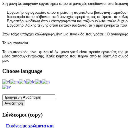
Στη μονή λειτουργούν εργαστήρια όπου οι μαναχές επιδίδονται στα διακονή
Εργαστήρι αγιογραφίας όπου τηρείται η παμπάλαια βυζαντινή παράδοση 
Ιεροραφείο όπου ράβονται από μοναχές ιεροράπτριες τα άμφια, τα καλύμμ
Εργαστήρι κωδίκων όπου καταγράφονται και ταξινομούνται παλαιά χειρό
Εργαστήρι λαϊκής τέχνης όπου κατασκευάζονται τα χειροτεχνήματα που δι
Στον τοίχο υπάρχει καλλιγραφημένη μια πινακίδα που γράφει: Ο αγιογράφο
Το κομποσκοίνι
Το κομποσκοίνι είναι φυλακτό όχι μόνο γιατί είναι προιόν εργασίας της
μέσο αυτοσυγκέντρωσης. Κάθε κόμπος που περνά από τα δάκτυλα συνοδε
με».
Choose
language
Σύνδεσμοι
(copy)
Εικόνες με χρώματα και