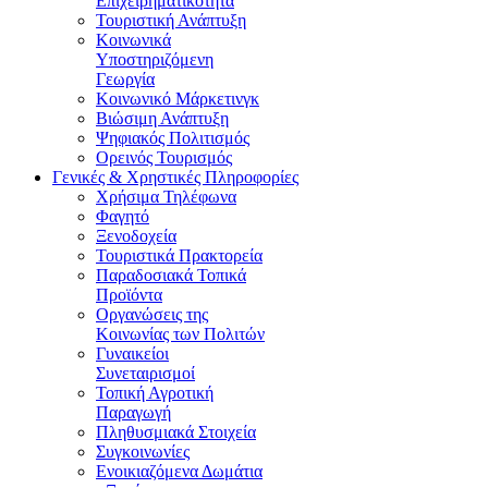
Επιχειρηματικότητα
Τουριστική Ανάπτυξη
Κοινωνικά
Υποστηριζόμενη
Γεωργία
Κοινωνικό Μάρκετινγκ
Βιώσιμη Ανάπτυξη
Ψηφιακός Πολιτισμός
Ορεινός Τουρισμός
Γενικές & Χρηστικές Πληροφορίες
Χρήσιμα Τηλέφωνα
Φαγητό
Ξενοδοχεία
Τουριστικά Πρακτορεία
Παραδοσιακά Τοπικά
Προϊόντα
Οργανώσεις της
Κοινωνίας των Πολιτών
Γυναικείοι
Συνεταιρισμοί
Τοπική Αγροτική
Παραγωγή
Πληθυσμιακά Στοιχεία
Συγκοινωνίες
Ενοικιαζόμενα Δωμάτια