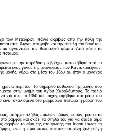
βράχο των Μετεώρων, πάνω ακριβώς από την πόλη της
ται στον ίλιγγο, στο φόβο και την απειλή του θανάτου.
υ που αγναντεύει τον θεσσαλικό κάμπο. Από κάτω τα
ς ποταμός.
ύμφωνα με την παράδοση ο βράχος κατοικήθηκε από το
ρείται ένας γόνος της οικογένειας των Καντακουζηνών,
της μονής, γύρω στα μέσα του 16ου αι. ήταν ο μοναχός
 χρόνια περίπου. Το σημερινό καθολικό της μονής που
ι τιμάται στην μνήμη του Αγίου Χαραλάμπους. Το παλιό
νο χτίστηκε το 1350 και τοιχογραφήθηκε στα μέσα του
ό είναι σκαλισμένο στο μαρμάρινο πάτωμα η μορφή του
ρους, υπάρχει πλήθος πουλιών, ζώων, φυτών, μέσα στα
το ράμφος και σκίζει τα στήθια του για να στάξει αίμα
ως ακριβώς το αίμα της σταύρωσης του Ιησού έσωσε το
 άμφια, ενώ η προσφάτως κατασκευασμένη ξυλοστέγη