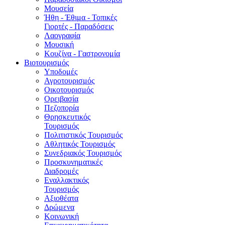
Μουσεία
Ήθη - Έθιμα - Τοπικές
Γιορτές - Παραδόσεις
Λαογραφία
Μουσική
Κουζίνα - Γαστρονομία
Βιοτουρισμός
Υποδομές
Αγροτουρισμός
Οικοτουρισμός
Ορειβασία
Πεζοπορία
Θρησκευτικός
Τουρισμός
Πολιτιστικός Τουρισμός
Αθλητικός Τουρισμός
Συνεδριακός Τουρισμός
Προσκυνηματικές
Διαδρομές
Εναλλακτικός
Τουρισμός
Αξιοθέατα
Δρώμενα
Κοινωνική