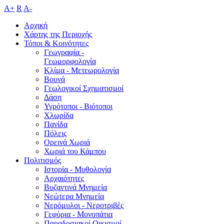
A+
R
A-
Αρχική
Χάρτης της Περιοχής
Τόποι & Κοινότητες
Γεωγραφία -
Γεωμορφολογία
Κλίμα - Mετεωρολογία
Βουνά
Γεωλογικοί Σχηματισμοί
Δάση
Υγρότοποι - Βιότοποι
Χλωρίδα
Πανίδα
Πόλεις
Ορεινά Χωριά
Χωριά του Κάμπου
Πολιτισμός
Ιστορία - Μυθολογία
Αρχαιότητες
Βυζαντινά Μνημεία
Νεώτερα Μνημεία
Νερόμυλοι - Nεροτριβές
Γεφύρια - Μονοπάτια
Παραδοσιακοί Οικισμοί