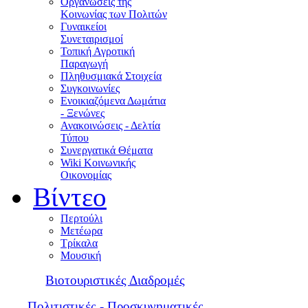
Οργανώσεις της
Κοινωνίας των Πολιτών
Γυναικείοι
Συνεταιρισμοί
Τοπική Αγροτική
Παραγωγή
Πληθυσμιακά Στοιχεία
Συγκοινωνίες
Ενοικιαζόμενα Δωμάτια
- Ξενώνες
Ανακοινώσεις - Δελτία
Τύπου
Συνεργατικά Θέματα
Wiki Κοινωνικής
Οικονομίας
Βίντεο
Περτούλι
Μετέωρα
Τρίκαλα
Μουσική
Βιοτουριστικές Διαδρομές
Πολιτιστικές - Προσκυνηματικές