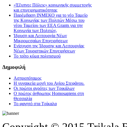
«Έξυπνες Πόλεις» κοινωνικής συμμετοχής
και επιχειρηματικότητας
Παρέμβαση ΙΝΜΕΚΟ για το νέο Ταμείο
της Κοινωνίας των Πολιτών Μέσω του
νέου Ταμείου των ΕΕΑ Grants για την
Κοινωνία των Πολιτών,
Ίδρυση και Λειτουργία Νέων
Μικρομεσαίων Επιχειρήσεων
Ενίσχυση της Ίδρυσης και Λειτουργίας
Νέων Τουριστικών Επιχειρήσεων
Το τρίτο κύμα πολιτισμού
Δημοφιλή
Ασπροπόταμος
Η γυναικεία μονή του Αγίου Στεφάνου.
Οι πρώτοι αγρότες των Τρικάλων
Ο πρώτος άνθρωπος Homosapiens στη
Θεσσαλία
Το φαγητό στα Τρίκαλα
Copyright © 2015 Trikala 