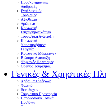
Προσκυνηματικές
Διαδρομές
Εναλλακτικός
Τουρισμός
Αξιοθέατα
Δρώμενα
Κοινωνική
Επιχειρηματικότητα
Τουριστική Ανάπτυξη
Κοινωνικά
Υποστηριζόμενη
Γεωργία
Κοινωνικό Μάρκετινγκ
Βιώσιμη Ανάπτυξη
Ψηφιακός Πολιτισμός
Ορεινός Τουρισμός
Γενικές & Χρηστικές Πλ
Χρήσιμα Τηλέφωνα
Φαγητό
Ξενοδοχεία
Τουριστικά Πρακτορεία
Παραδοσιακά Τοπικά
Προϊόντα