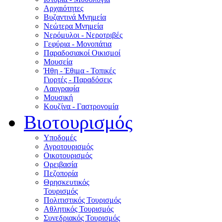
Αρχαιότητες
Βυζαντινά Μνημεία
Νεώτερα Μνημεία
Νερόμυλοι - Nεροτριβές
Γεφύρια - Μονοπάτια
Παραδοσιακοί Οικισμοί
Μουσεία
Ήθη - Έθιμα - Τοπικές
Γιορτές - Παραδόσεις
Λαογραφία
Μουσική
Κουζίνα - Γαστρονομία
Βιοτουρισμός
Υποδομές
Αγροτουρισμός
Οικοτουρισμός
Ορειβασία
Πεζοπορία
Θρησκευτικός
Τουρισμός
Πολιτιστικός Τουρισμός
Αθλητικός Τουρισμός
Συνεδριακός Τουρισμός