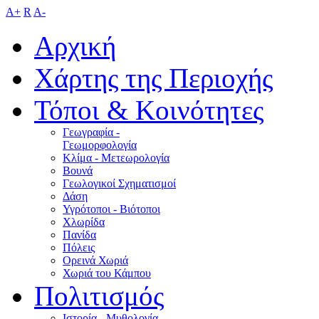
A+
R
A-
Αρχική
Χάρτης της Περιοχής
Τόποι & Κοινότητες
Γεωγραφία -
Γεωμορφολογία
Κλίμα - Mετεωρολογία
Βουνά
Γεωλογικοί Σχηματισμοί
Δάση
Υγρότοποι - Βιότοποι
Χλωρίδα
Πανίδα
Πόλεις
Ορεινά Χωριά
Χωριά του Κάμπου
Πολιτισμός
Ιστορία - Μυθολογία