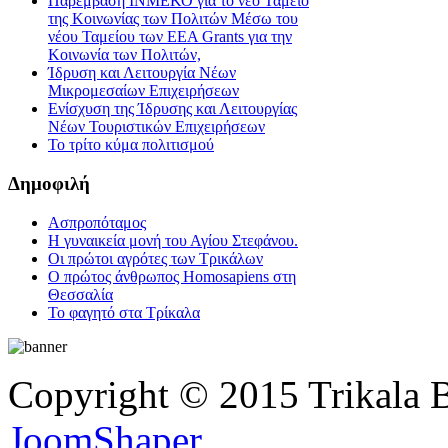
Παρέμβαση ΙΝΜΕΚΟ για το νέο Ταμείο
της Κοινωνίας των Πολιτών Μέσω του
νέου Ταμείου των ΕΕΑ Grants για την
Κοινωνία των Πολιτών,
Ίδρυση και Λειτουργία Νέων
Μικρομεσαίων Επιχειρήσεων
Ενίσχυση της Ίδρυσης και Λειτουργίας
Νέων Τουριστικών Επιχειρήσεων
Το τρίτο κύμα πολιτισμού
Δημοφιλή
Ασπροπόταμος
Η γυναικεία μονή του Αγίου Στεφάνου.
Οι πρώτοι αγρότες των Τρικάλων
Ο πρώτος άνθρωπος Homosapiens στη
Θεσσαλία
Το φαγητό στα Τρίκαλα
Copyright © 2015 Trikala 
JoomShaper