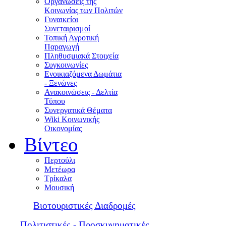
Οργανώσεις της
Κοινωνίας των Πολιτών
Γυναικείοι
Συνεταιρισμοί
Τοπική Αγροτική
Παραγωγή
Πληθυσμιακά Στοιχεία
Συγκοινωνίες
Ενοικιαζόμενα Δωμάτια
- Ξενώνες
Ανακοινώσεις - Δελτία
Τύπου
Συνεργατικά Θέματα
Wiki Κοινωνικής
Οικονομίας
Βίντεο
Περτούλι
Μετέωρα
Τρίκαλα
Μουσική
Βιοτουριστικές Διαδρομές
Πολιτιστικές - Προσκυνηματικές