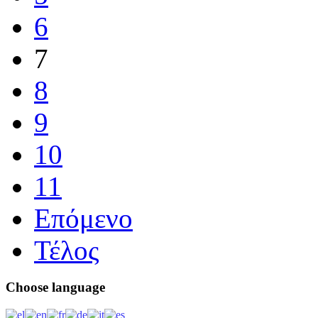
6
7
8
9
10
11
Επόμενο
Τέλος
Choose
language