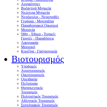
Αρχαιότητες
Βυζαντινά Μνημεία
Νεώτερα Μνημεία
Νερόμυλοι - Nεροτριβές
Γεφύρια - Μονοπάτια
Παραδοσιακοί Οικισμοί
Μουσεία
Ήθη - Έθιμα - Τοπικές
Γιορτές - Παραδόσεις
Λαογραφία
Μουσική
Κουζίνα - Γαστρονομία
Βιοτουρισμός
Υποδομές
Αγροτουρισμός
Οικοτουρισμός
Ορειβασία
Πεζοπορία
Θρησκευτικός
Τουρισμός
Πολιτιστικός Τουρισμός
Αθλητικός Τουρισμός
Συνεδριακός Τουρισμός