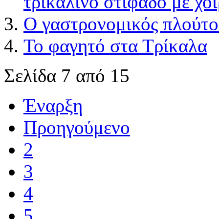
τρικαλινό στιφάδο με χοι
Ο γαστρονομικός πλούτο
Το φαγητό στα Τρίκαλα
Σελίδα 7 από 15
Έναρξη
Προηγούμενο
2
3
4
5