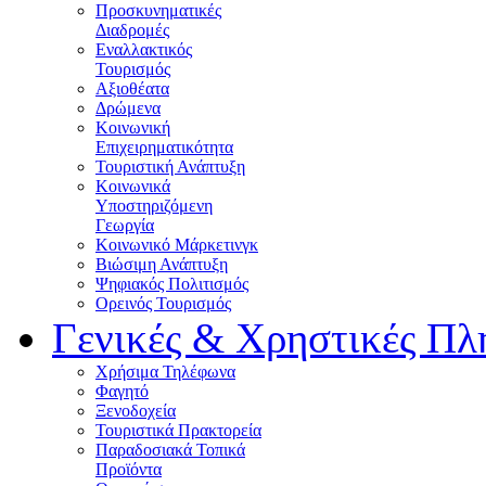
Προσκυνηματικές
Διαδρομές
Εναλλακτικός
Τουρισμός
Αξιοθέατα
Δρώμενα
Κοινωνική
Επιχειρηματικότητα
Τουριστική Ανάπτυξη
Κοινωνικά
Υποστηριζόμενη
Γεωργία
Κοινωνικό Μάρκετινγκ
Βιώσιμη Ανάπτυξη
Ψηφιακός Πολιτισμός
Ορεινός Τουρισμός
Γενικές & Χρηστικές Πλ
Χρήσιμα Τηλέφωνα
Φαγητό
Ξενοδοχεία
Τουριστικά Πρακτορεία
Παραδοσιακά Τοπικά
Προϊόντα