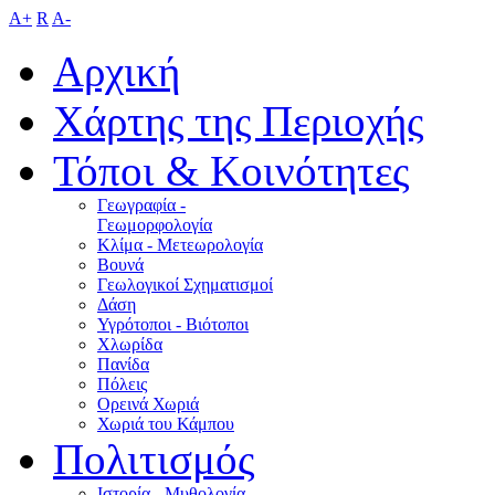
A+
R
A-
Αρχική
Χάρτης της Περιοχής
Τόποι & Κοινότητες
Γεωγραφία -
Γεωμορφολογία
Κλίμα - Mετεωρολογία
Βουνά
Γεωλογικοί Σχηματισμοί
Δάση
Υγρότοποι - Βιότοποι
Χλωρίδα
Πανίδα
Πόλεις
Ορεινά Χωριά
Χωριά του Κάμπου
Πολιτισμός
Ιστορία - Μυθολογία