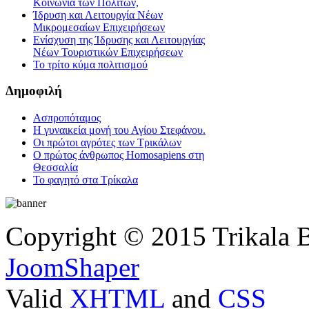
Κοινωνία των Πολιτών,
Ίδρυση και Λειτουργία Νέων
Μικρομεσαίων Επιχειρήσεων
Ενίσχυση της Ίδρυσης και Λειτουργίας
Νέων Τουριστικών Επιχειρήσεων
Το τρίτο κύμα πολιτισμού
Δημοφιλή
Ασπροπόταμος
Η γυναικεία μονή του Αγίου Στεφάνου.
Οι πρώτοι αγρότες των Τρικάλων
Ο πρώτος άνθρωπος Homosapiens στη
Θεσσαλία
Το φαγητό στα Τρίκαλα
Copyright © 2015 Trikala 
JoomShaper
Valid
XHTML
and
CSS