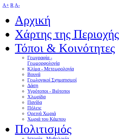
A+
R
A-
Αρχική
Χάρτης της Περιοχής
Τόποι & Κοινότητες
Γεωγραφία -
Γεωμορφολογία
Κλίμα - Mετεωρολογία
Βουνά
Γεωλογικοί Σχηματισμοί
Δάση
Υγρότοποι - Βιότοποι
Χλωρίδα
Πανίδα
Πόλεις
Ορεινά Χωριά
Χωριά του Κάμπου
Πολιτισμός
Ιστορία - Μυθολογία