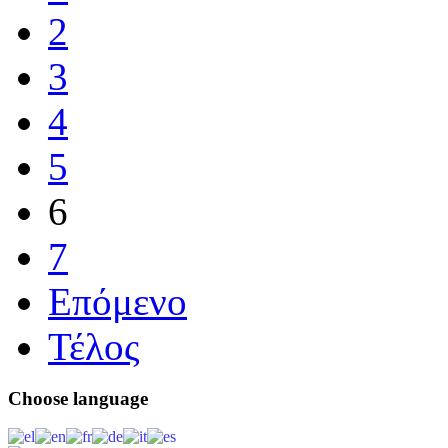
2
3
4
5
6
7
Επόμενο
Τέλος
Choose
language