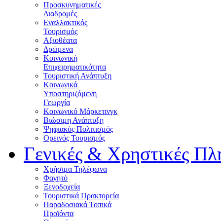
Προσκυνηματικές
Διαδρομές
Εναλλακτικός
Τουρισμός
Αξιοθέατα
Δρώμενα
Κοινωνική
Επιχειρηματικότητα
Τουριστική Ανάπτυξη
Κοινωνικά
Υποστηριζόμενη
Γεωργία
Κοινωνικό Μάρκετινγκ
Βιώσιμη Ανάπτυξη
Ψηφιακός Πολιτισμός
Ορεινός Τουρισμός
Γενικές & Χρηστικές Πλ
Χρήσιμα Τηλέφωνα
Φαγητό
Ξενοδοχεία
Τουριστικά Πρακτορεία
Παραδοσιακά Τοπικά
Προϊόντα