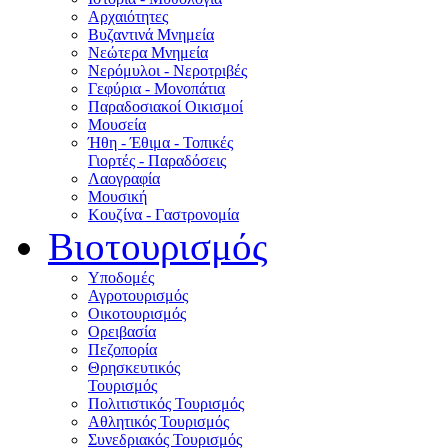
Αρχαιότητες
Βυζαντινά Μνημεία
Νεώτερα Μνημεία
Νερόμυλοι - Nεροτριβές
Γεφύρια - Μονοπάτια
Παραδοσιακοί Οικισμοί
Μουσεία
Ήθη - Έθιμα - Τοπικές
Γιορτές - Παραδόσεις
Λαογραφία
Μουσική
Κουζίνα - Γαστρονομία
Βιοτουρισμός
Υποδομές
Αγροτουρισμός
Οικοτουρισμός
Ορειβασία
Πεζοπορία
Θρησκευτικός
Τουρισμός
Πολιτιστικός Τουρισμός
Αθλητικός Τουρισμός
Συνεδριακός Τουρισμός