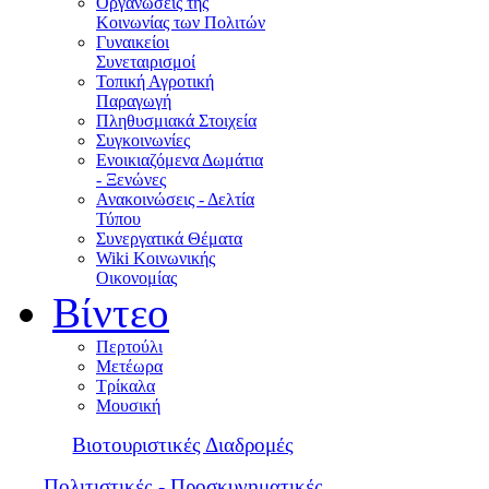
Οργανώσεις της
Κοινωνίας των Πολιτών
Γυναικείοι
Συνεταιρισμοί
Τοπική Αγροτική
Παραγωγή
Πληθυσμιακά Στοιχεία
Συγκοινωνίες
Ενοικιαζόμενα Δωμάτια
- Ξενώνες
Ανακοινώσεις - Δελτία
Τύπου
Συνεργατικά Θέματα
Wiki Κοινωνικής
Οικονομίας
Βίντεο
Περτούλι
Μετέωρα
Τρίκαλα
Μουσική
Βιοτουριστικές Διαδρομές
Πολιτιστικές - Προσκυνηματικές