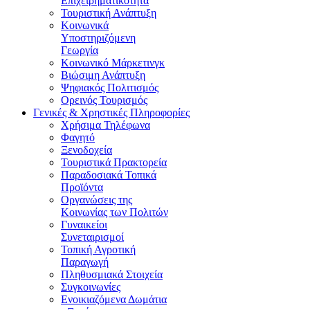
Επιχειρηματικότητα
Τουριστική Ανάπτυξη
Κοινωνικά
Υποστηριζόμενη
Γεωργία
Κοινωνικό Μάρκετινγκ
Βιώσιμη Ανάπτυξη
Ψηφιακός Πολιτισμός
Ορεινός Τουρισμός
Γενικές & Χρηστικές Πληροφορίες
Χρήσιμα Τηλέφωνα
Φαγητό
Ξενοδοχεία
Τουριστικά Πρακτορεία
Παραδοσιακά Τοπικά
Προϊόντα
Οργανώσεις της
Κοινωνίας των Πολιτών
Γυναικείοι
Συνεταιρισμοί
Τοπική Αγροτική
Παραγωγή
Πληθυσμιακά Στοιχεία
Συγκοινωνίες
Ενοικιαζόμενα Δωμάτια