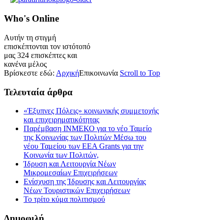
Who's
Online
Αυτήν τη στιγμή
επισκέπτονται τον ιστότοπό
μας 324 επισκέπτες και
κανένα μέλος
Βρίσκεστε εδώ:
Αρχική
Επικοινωνία
Scroll to Top
Τελευταία
άρθρα
«Έξυπνες Πόλεις» κοινωνικής συμμετοχής
και επιχειρηματικότητας
Παρέμβαση ΙΝΜΕΚΟ για το νέο Ταμείο
της Κοινωνίας των Πολιτών Μέσω του
νέου Ταμείου των ΕΕΑ Grants για την
Κοινωνία των Πολιτών,
Ίδρυση και Λειτουργία Νέων
Μικρομεσαίων Επιχειρήσεων
Ενίσχυση της Ίδρυσης και Λειτουργίας
Νέων Τουριστικών Επιχειρήσεων
Το τρίτο κύμα πολιτισμού
Δημοφιλή