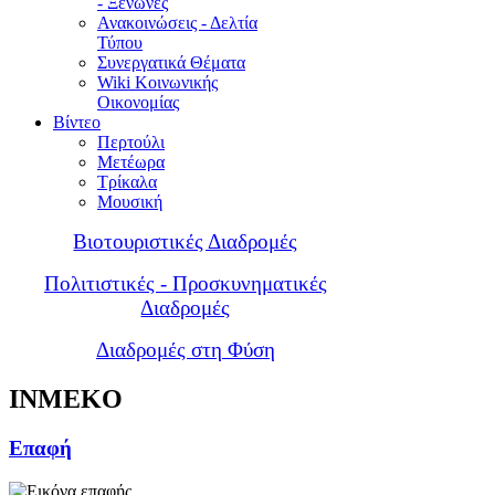
- Ξενώνες
Ανακοινώσεις - Δελτία
Τύπου
Συνεργατικά Θέματα
Wiki Κοινωνικής
Οικονομίας
Βίντεο
Περτούλι
Μετέωρα
Τρίκαλα
Μουσική
Βιοτουριστικές Διαδρομές
Πολιτιστικές - Προσκυνηματικές
Διαδρομές
Διαδρομές στη Φύση
INMEKO
Επαφή