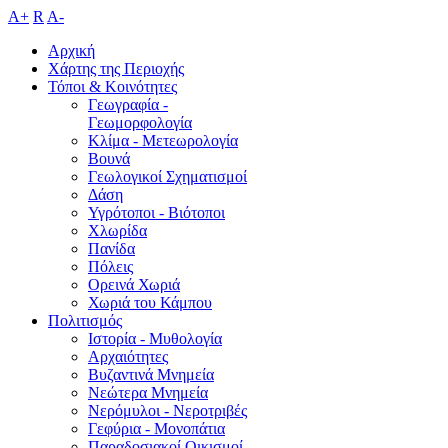
A+
R
A-
Αρχική
Χάρτης της Περιοχής
Τόποι & Κοινότητες
Γεωγραφία -
Γεωμορφολογία
Κλίμα - Mετεωρολογία
Βουνά
Γεωλογικοί Σχηματισμοί
Δάση
Υγρότοποι - Βιότοποι
Χλωρίδα
Πανίδα
Πόλεις
Ορεινά Χωριά
Χωριά του Κάμπου
Πολιτισμός
Ιστορία - Μυθολογία
Αρχαιότητες
Βυζαντινά Μνημεία
Νεώτερα Μνημεία
Νερόμυλοι - Nεροτριβές
Γεφύρια - Μονοπάτια
Παραδοσιακοί Οικισμοί