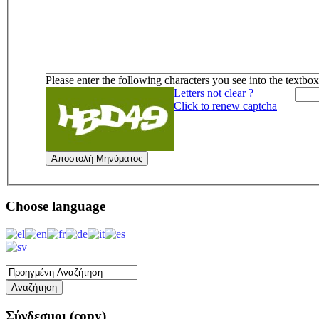
Please enter the following characters you see into the textbo
Letters not clear ?
Click to renew captcha
Αποστολή Μηνύματος
Choose
language
Σύνδεσμοι
(copy)