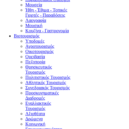
Μουσεία
Ήθη - Έθιμα - Τοπικές
Γιορτές - Παραδόσεις
Λαογραφία
Μουσική
Κουζίνα - Γαστρονομία
Βιοτουρισμός
Υποδομές
Αγροτουρισμός
Οικοτουρισμός
Ορειβασία
Πεζοπορία
Θρησκευτικός
Τουρισμός
Πολιτιστικός Τουρισμός
Αθλητικός Τουρισμός
Συνεδριακός Τουρισμός
Προσκυνηματικές
Διαδρομές
Εναλλακτικός
Τουρισμός
Αξιοθέατα
Δρώμενα
Κοινωνική