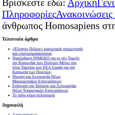
Βρίσκεστε εδώ:
Αρχική
Γεν
Πληροφορίες
Ανακοινώσεις 
άνθρωπος Homosapiens στ
Τελευταία
άρθρα
«Έξυπνες Πόλεις» κοινωνικής συμμετοχής
και επιχειρηματικότητας
Παρέμβαση ΙΝΜΕΚΟ για το νέο Ταμείο
της Κοινωνίας των Πολιτών Μέσω του
νέου Ταμείου των ΕΕΑ Grants για την
Κοινωνία των Πολιτών,
Ίδρυση και Λειτουργία Νέων
Μικρομεσαίων Επιχειρήσεων
Ενίσχυση της Ίδρυσης και Λειτουργίας
Νέων Τουριστικών Επιχειρήσεων
Το τρίτο κύμα πολιτισμού
Δημοφιλή
Ασπροπόταμος