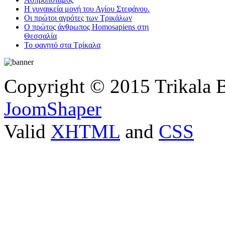
Η γυναικεία μονή του Αγίου Στεφάνου.
Οι πρώτοι αγρότες των Τρικάλων
Ο πρώτος άνθρωπος Homosapiens στη
Θεσσαλία
Το φαγητό στα Τρίκαλα
Copyright © 2015 Trikala 
JoomShaper
Valid
XHTML
and
CSS