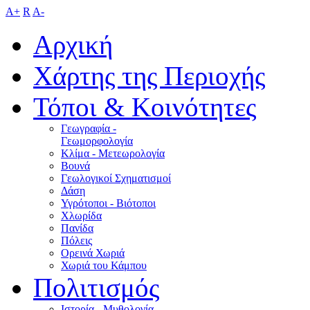
A+
R
A-
Αρχική
Χάρτης της Περιοχής
Τόποι & Κοινότητες
Γεωγραφία -
Γεωμορφολογία
Κλίμα - Mετεωρολογία
Βουνά
Γεωλογικοί Σχηματισμοί
Δάση
Υγρότοποι - Βιότοποι
Χλωρίδα
Πανίδα
Πόλεις
Ορεινά Χωριά
Χωριά του Κάμπου
Πολιτισμός
Ιστορία - Μυθολογία