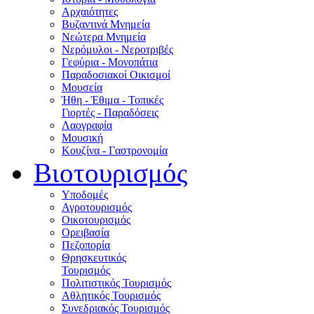
Αρχαιότητες
Βυζαντινά Μνημεία
Νεώτερα Μνημεία
Νερόμυλοι - Nεροτριβές
Γεφύρια - Μονοπάτια
Παραδοσιακοί Οικισμοί
Μουσεία
Ήθη - Έθιμα - Τοπικές
Γιορτές - Παραδόσεις
Λαογραφία
Μουσική
Κουζίνα - Γαστρονομία
Βιοτουρισμός
Υποδομές
Αγροτουρισμός
Οικοτουρισμός
Ορειβασία
Πεζοπορία
Θρησκευτικός
Τουρισμός
Πολιτιστικός Τουρισμός
Αθλητικός Τουρισμός
Συνεδριακός Τουρισμός