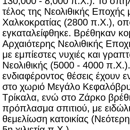
130,000 - 8,000 π.Χ.). Το σπήλ
τέλος της Νεολιθικής Εποχής 
Χαλκοκρατίας (2800 π.Χ.), οπ
εγκαταλείφθηκε. Βρέθηκαν κο
Αρχαιότερης Νεολιθικής Εποχή
με εμπίεστες νυχιές και γραπ
Νεολιθικής (5000 - 4000 π.Χ.)
ενδιαφέροντος θέσεις έχουν ε
στο χωριό Μεγάλο Κεφαλόβρυ
Τρίκαλα, ενώ στο Ζάρκο βρέθ
πρόπλασμα σπιτιού, με ειδώλ
θεμελίωση κατοικίας (Νεότερη
5η χιλιετία π.Χ.).