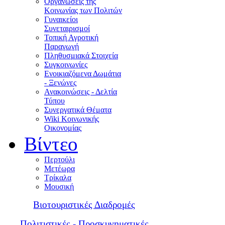
Οργανώσεις της
Κοινωνίας των Πολιτών
Γυναικείοι
Συνεταιρισμοί
Τοπική Αγροτική
Παραγωγή
Πληθυσμιακά Στοιχεία
Συγκοινωνίες
Ενοικιαζόμενα Δωμάτια
- Ξενώνες
Ανακοινώσεις - Δελτία
Τύπου
Συνεργατικά Θέματα
Wiki Κοινωνικής
Οικονομίας
Βίντεο
Περτούλι
Μετέωρα
Τρίκαλα
Μουσική
Βιοτουριστικές Διαδρομές
Πολιτιστικές - Προσκυνηματικές