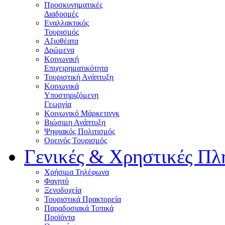
Προσκυνηματικές
Διαδρομές
Εναλλακτικός
Τουρισμός
Αξιοθέατα
Δρώμενα
Κοινωνική
Επιχειρηματικότητα
Τουριστική Ανάπτυξη
Κοινωνικά
Υποστηριζόμενη
Γεωργία
Κοινωνικό Μάρκετινγκ
Βιώσιμη Ανάπτυξη
Ψηφιακός Πολιτισμός
Ορεινός Τουρισμός
Γενικές & Χρηστικές Πλ
Χρήσιμα Τηλέφωνα
Φαγητό
Ξενοδοχεία
Τουριστικά Πρακτορεία
Παραδοσιακά Τοπικά
Προϊόντα